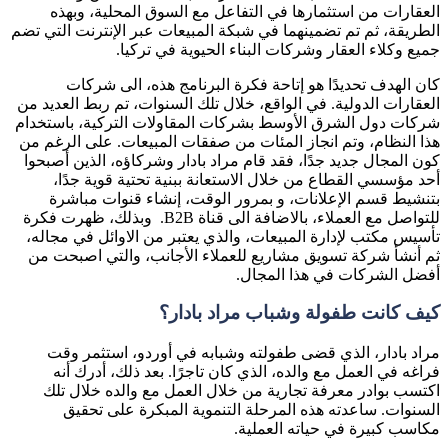
العقارات من استثمارها في التفاعل مع السوق المحلية، وبهذه
الطريقة، ثم تم تضمينهما في شبكة المبيعات عبر الإنترنت التي تضم
جميع وكلاء العقار وشركات البناء الحيوية في تركيا.
كان الهدف تحديدًا هو إتاحة فكرة البرنامج هذه، الى شركات
العقارات الدولية. في الواقع، خلال تلك السنوات، تم ربط العديد من
شركات دول الشرق الأوسط بشركات المقاولات التركية، باستخدام
هذا النظام، وتم انجاز المئات من صفقات المبيعات. على الرغم من
كون المجال جديد جدًا، فقد قام مراد بادار وشركاؤه، الذين أصبحوا
أحد مؤسسي القطاع من خلال الاستعانة ببنية تحتية قوية جدًا،
بتنشيط قسم الإعلانات، و بمرور الوقت، إنشاء قنوات مباشرة
للتواصل مع العملاء، بالاضافة الى قناة B2B. وبذلك، ظهرت فكرة
تأسيس مكتب لإدارة المبيعات، والذي يعتبر من الاوائل في مجاله،
ثم أنشأ شركة تسويق مشاريع للعملاء الأجانب، والتي اصبحت من
أفضل الشركات في هذا المجال.
كيف كانت طفولة وشباب مراد بادار؟
مراد بادار، الذي قضى طفولته وشبابه في أوردو، استثمر وقت
فراغه في العمل مع والده، الذي كان تاجرًا. بعد ذلك، أدرك أنه
اكتسب بوادر معرفة تجارية من خلال العمل مع والده خلال تلك
السنوات. ساعدته هذه المرحلة التنموية المبكرة على تحقيق
مكاسب كبيرة في حياته العملية.