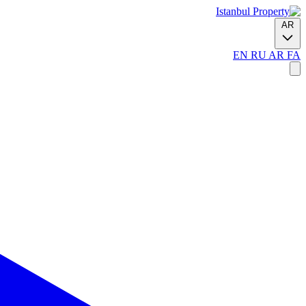
AR
EN
RU
AR
FA