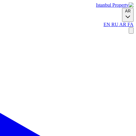
AR
EN
RU
AR
FA