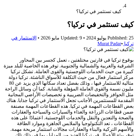
كيف تستثمر في تركيا؟
كيف تستثمر في تركيا؟
Published: 25 يوليو 2024
•
Updated: 9 مايو 2026
•
الاستثمار في
تركيا
•
Murat Padar
بوقوع تركيا في قارتين مختلفتين ، تعمل كجسر بين المحاور
الشرقية والغربية والشمالية والجنوبية. توفر هذه الخاصية للبلد ميزة
كبيرة من حيث الخدمات اللوجستية والقوى العاملة. تشكل تركيا
مركز استثمار فعال من حيث التكلفة للأسواق الناشئة. تركيا دولة
مثالية للاستثمار فيها ، وذلك بفضل تعداد سكانها الذي يزيد عن 80
مليون نسمة والقوى العاملة المؤهلة والشابة. كما أن وسائل الراحة
مثل الحوافز والتخفيضات الضريبية و تخصيصات الأراضي المجانية
المقدمة للمستثمرين الأجانب تجعل الاستثمار في تركيا جذابا. هناك
بعض القطاعات المهمة في تركيا. هذه القطاعات المهمة مصنفة
ضمن قطاعات الزراعة والغذاء والسيارات والسياحة والعقارات
والصحة والتعدين والنقل والخدمات اللوجستية. اعتمادًا على هذه
القطاعات ، تعد التكنولوجيا والملابس الجاهزة وموارد الطاقة
والأسهم التركية والبناء والعقارات مجالات استثمار مربحة مهمة.
توفر بيئة الأعمال في تركيا العديد من المزايا ، بما في ذلك تلك