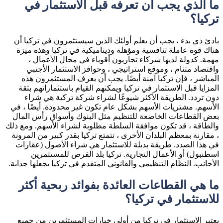
ما الذي يجب أن تعرفه قبل الاستثمار في
تركيا؟
بادئ ذي بدء ، يجب أن يعلم أولئك الذين سيستثمرون في تركيا أن
هناك قوة عاملة تنافسية ومؤهلة وديناميكية في تركيا وهذه ميزة
مهمة. كدولة لديها شركاء تجاريون أقوياء في مجال الأعمال ،
واقتصاد متنام ، وموقع استراتيجي ، وحوافز الاستثمار الأجنبي
المباشر ، فإن تركيا آمنة أيضًا. يجب أن يعرف المستثمرون هذه
المزايا قبل الاستثمار في تركيا ويمكنهم القيام باستثماراتهم بثقة
دون تردد. الطريقة الأكثر شيوعًا لشراء شركة تركية هي شراء
الأسهم. مشتريات الأسهم بشكل عام تكون غير محدودة. أيضًا ، في
بعض القطاعات الخاضعة للتنظيم مثل البنوك وأسواق رأس المال
والطاقة ، قد تكون موافقة السلطة مطلوبة لشراء الأسهم. ومع ذلك
، مقارنة بمعظم البلدان الأخرى ، تتمتع تركيا بقدر كبير من المرونة
في هذا الصدد. طريقة بديلة للاستثمار هي شراء الأصول (عقارات
اسطنبول) أو الأعمال التجارية. تركيا بلد الفرص للمستثمرين
الأجانب. النظام التنظيمي والقانوني المتقدم في تركيا يجعلها جذابة.
ما هي القطاعات العائدة بفوائد ربحية أكثر
للاستثمار في تركيا؟
يعتبر الاستثمار في تركيا من أولى خيارات المستثمرين من جميع