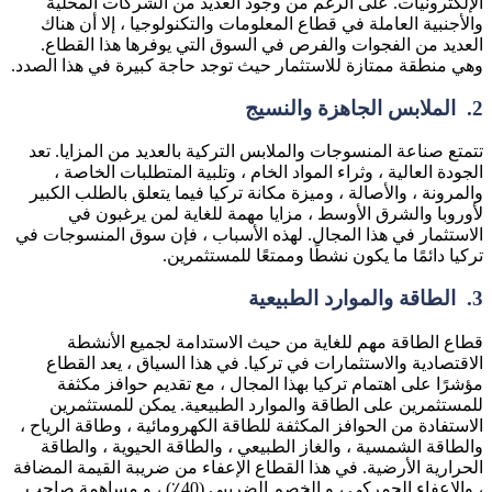
الإلكترونيات. على الرغم من وجود العديد من الشركات المحلية
والأجنبية العاملة في قطاع المعلومات والتكنولوجيا ، إلا أن هناك
العديد من الفجوات والفرص في السوق التي يوفرها هذا القطاع.
وهي منطقة ممتازة للاستثمار حيث توجد حاجة كبيرة في هذا الصدد.
2.
الملابس الجاهزة والنسيج
تتمتع صناعة المنسوجات والملابس التركية بالعديد من المزايا. تعد
الجودة العالية ، وثراء المواد الخام ، وتلبية المتطلبات الخاصة ،
والمرونة ، والأصالة ، وميزة مكانة تركيا فيما يتعلق بالطلب الكبير
لأوروبا والشرق الأوسط ، مزايا مهمة للغاية لمن يرغبون في
الاستثمار في هذا المجال. لهذه الأسباب ، فإن سوق المنسوجات في
تركيا دائمًا ما يكون نشطًا وممتعًا للمستثمرين.
3.
الطاقة والموارد الطبيعية
قطاع الطاقة مهم للغاية من حيث الاستدامة لجميع الأنشطة
الاقتصادية والاستثمارات في تركيا. في هذا السياق ، يعد القطاع
مؤشرًا على اهتمام تركيا بهذا المجال ، مع تقديم حوافز مكثفة
للمستثمرين على الطاقة والموارد الطبيعية. يمكن للمستثمرين
الاستفادة من الحوافز المكثفة للطاقة الكهرومائية ، وطاقة الرياح ،
والطاقة الشمسية ، والغاز الطبيعي ، والطاقة الحيوية ، والطاقة
الحرارية الأرضية. في هذا القطاع الإعفاء من ضريبة القيمة المضافة
، والإعفاء الجمركي ، و الخصم الضريبي (40٪) ، و مساهمة صاحب