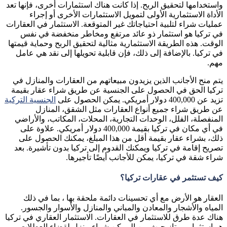
واستخدامها لتحقيق الربح. إذا كانت هناك استثمارات أخرى، فإنها تعد
الأداة الاستثمارية الأولى لتمويل الاستثمارات الأخرى أو إجراء
عمليات شراء لتلبية احتياجاتك غير المتوقعة. الاستثمار في العقارات
في تركيا هو استثمار ذو عائد مرتفع ومخاطر منخفضة في نفس
الوقت. هذه الطريقة الاستثمارية مثالية لتحقيق الربح وحماية قيمتها
في تركيا. بالإضافة إلى ذلك، فإن قابلية تحويلها إلى نقد هي عامل
مهم.
يتم منح الأجانب الذين يزيدون مبيعاتهم من العقارات والمنازل في
تركيا الحق في الحصول على الجنسية عن طريق شراء عقار بقيمة
تزيد عن 400,000 دولار أمريكي. يمكن الحصول على
الجنسية التركية
عن طريق شراء جميع أنواع العقارات مثل الشقق، المنازل
المنفصلة، الفلل، الوحدات التجارية، المحلات، المكاتب، والأراضي
في أي مكان في تركيا بقيمة 400,000 دولار أمريكي. علاوة على
ذلك، بشراء عقار بقيمة أقل من هذا المبلغ، يمكنك الحصول على
تصريح إقامة في تركيا ويمكنك القدوم إلى تركيا بدون تأشيرة. بعد
شراء شقة في تركيا، يمكن للأجانب أيضًا تأجيرها.
كيف تستثمر في
عقارات
تركيا؟
العقار هو الأرض مع أي تحسينات دائمة ملحقة بها ، بما في ذلك
المياه والأشجار والمعادن والمباني والمنازل والأسوار والجسور.
هناك عدة طرق للاستثمار في العقارات. الاستثمار العقاري في تركيا
هو استثمار ممتاز حيث من الممكن شراء منزل لقضاء العطلات