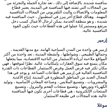
منافسة شديدة. بالإضافة إلى ذلك ، تعد تجارة الجملة والتجزئة من
بين المجالات التي تشتد فيها المنافسة في المدينة. يعتبر قطاع
المعلومات والاتصالات والبث التلفزيوني من المجالات التنافسية
المهمة. وهنالك قطاع آخر يبرز في اسطنبول ، حيث المنافسة فيه
شديدة ، و هو منطقة الخدمة. يمكن لرجال الأعمال كسب دخل
مرتفع ومستمر إذا عملوا في هذه القطاعات حيث تكون القوة
التنافسية عالية.
إزمير
إزمير هي واحدة من المدن السياحية الهامة. مع مدنها القديمة ،
وجمالها الطبيعي ، وشواطئها ، وأنشطة المدينة ، تعد واحدة من أكثر
المواقع ملاءمة لزيادة الاستثمار من الناحية الاقتصادية. مما يجعلها
مكان يتمتع فيه سوق العقارات بإمكانيات عالية. نظرًا لموقعها ، فهي
مكان تكثر فيه فرص العمل وفرص الاستثمار. القطاعات ذات القدرة
التنافسية العالية في إزمير هي قطاعات الصناعة. و يوجد في هذا
المجال العديد من المناطق المتطورة في المدينة. إنتاج الأغذية
والمشروبات ، وتصنيع الملابس ، وصناعة المعادن الأساسية ، وتوليد
الكهرباء وتوزيعها ، وتصنيع منتجات الفحم والبترول ، وتصنيع
المنتجات الإلكترونية ، هي قطاعات أخرى تكون فيها المنافسة
عالية. هذه المجالات في طليعة الاستثمار.
موغلا