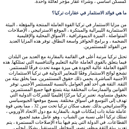
كمسكن أساسي ، وشراء عقار مؤجر لعائلة واحدة.
ما هي فوائد الاستثمار في عقارات تركيا؟
من مزايا الاستثمار في تركيا القوة العاملة المنتجة والمؤهلة ، البيئة
الاستثمارية الليبرالية والمبتكرة ، الموقع الاستراتيجي ، الإصلاحات
المتواصلة ، الميزة الديموغرافية ، الأسواق المحلية والإقليمية
الضخمة ، و برامج الحوافز واسعة النطاق. توفر هذه المزايا العديد
من الفوائد للمستثمرين.
تحتل تركيا مرتبة أعلى في القائمة بالمقارنة مع العديد من البلدان
فيما يتعلق بالقوى العاملة عالية التعليم والتنافسية التي تمتلكها. هذه
القوة العاملة عالية الجودة هي ميزة مهمة تحدث فرقًا للمستثمر.
تشجع لوائح الاستثمار وفقًا للمعايير الدولية في تركيا الاستثمارات
الأجنبية المباشرة. يحمي ذلك حقوق المستثمرين. مما يخلق بيئة من
الثقة. الثقة هي أحد أهم العوامل بالنسبة للمستثمر الأجنبي. توفر
القوانين والممارسات المختلفة بيئة يتمتع فيها جميع المستثمرين
بحقوق متساوية. تعتبر تركيا مركزًا إقليميًا للشركات الدولية التي
تهدف إلى التوسع في أسواق مختلفة. يسمح موقعها الجيوسياسي
والاستراتيجي بذلك. نصف سكان تركيا تحت سن 32 ، مما يعني قوة
عاملة شابة ذات إمكانات قوية. بالمقارنة مع دول الاتحاد الأوروبي ،
تمتلك تركيا أعلى نسبة من الشباب ، وهو عامل مفيد لجميع
القطاعات. في الدولة التي يتم فيها بناء الإصلاحات المستمرة ، يتم
تعزيز بيئة الثقة ويظهر تصور المخاطر للمستقبل بشكل إيجابي.