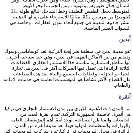
الشمال جبال طوروس وقونية ، ومن الجنوب البحر الأبيض
المتوسط. يجعل الطقس اللطيف وخط الساحل البالغ طوله 321
كيلومترًا من مرسين مكانًا مثاليًا للاسترخاء على رمالها الذهبية.
انتشر جاذبية المدينة في جميع أنحاء سوق العقارات ، وخاصة في
السنوات العشر الماضية.
أيدين
تقع مدينة أيدين في منطقة بحر إيجة التركية. تعد كوساداسي وسوك
وديديم من بين الأماكن المهمة في أيدين ، وهي جنة سياحية أخرى.
إنها مناطق استثمارية مناسبة جدًا للاستثمار العقاري. القطاعات
الثلاثة الرائدة التي تعمل فيها الشركات أكثر في أيدين هي تجارة
الجملة والتجزئة ، وقطاعات التصنيع والبناء. بعد هذه القطاعات ،
فإن القطاع الأكثر نشاطًا هو المؤسسات العاملة في خدمات الإقامة
والطعام.
أنقرة
من المدن ذات الأهمية الكبرى بين مدن الاستثمار التجاري في تركيا
هي أنقرة، عاصمة الجمهورية التركية. تقدم أنقرة العديد من
الجامعات والمناطق الصناعية. توجد أيضًا أهم المؤسسات العامة
والوزارات والمنظمات الدولية فيها. تعد مدينة أنقرة من المدن
الرائدة في مجال البرمجيات في تركيا. تبرز شركات البرمجيات التي