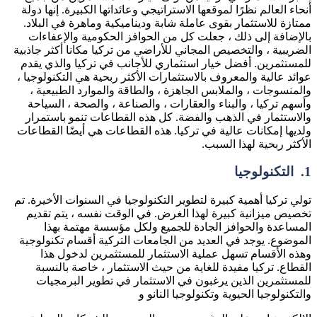
أنحاء العالم نظرًا لموقعها الاستراتيجي وعائداتها الكبيرة. إنها دولة
ممتازة للاستثمار بقوى عاملة شابة وديناميكية وماهرة في البلاد.
بالإضافة إلى ذلك ، جعلت كل من الحوافز الحكومية والإعفاءات
الضريبية ، والتخصيص المجاني للأراضي من تركيا مكانا أكثر جاذبية
للمستثمرين. أفضل خيار استثماري للأجانب في تركيا والذي يقدم
عوائد عالية والمعروف بالاستثمارات الأكثر ربحية هي التكنولوجيا ،
والمنسوجات ، والملابس الجاهزة ، والطاقة والموارد الطبيعية ،
وأسهم تركيا ، والبناء والعقارات ، والصناعة ، والصحة ، السياحة
والاستثمار في الذهب والفضة. كل هذه القطاعات تنمو باستمرار
ولديها إمكانات عالية في تركيا. هذه القطاعات هي أيضًا القطاعات
الأكثر ربحية لهذا السبب.
1.
التكنولوجيا
تولي تركيا أهمية كبيرة لتطوير التكنولوجيا في السنوات الأخيرة. تم
تخصيص ميزانية كبيرة لهذا الغرض. في الوقت نفسه ، يتم تقديم
المساعدة والحوافز الجادة للجميع ولكل مؤسسة مهتمة بهذا
الموضوع. يوجد في العديد من الجامعات التركية أقسام تكنولوجية
وهذه الأقسام تسهل عملية الاستثمار للمستثمرين لدخول هذا
القطاع. تركيا مفيدة للغاية من حيث الاستثمار ، خاصة بالنسبة
للمستثمرين الذين يرغبون في الاستثمار في تطوير البرمجيات
والتكنولوجيا الحيوية وتكنولوجيا النانو و