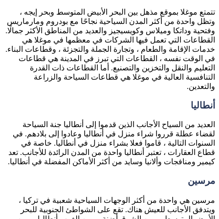
تتمتع موغلا بموقع مذهل بين البحر الأبيض المتوسط وبحر إيجه ،
وتظل واحدة من أكثر المدن السياحية نجاحًا مع بودروم ومارماريس
وفتحية وداتكا وميلاس وكويسيجيز والعديد من المناطق الأكثر جمالًا.
القطاعات التي تعمل فيها الشركات في معظمها في موغلا هي
خدمات الإقامة والطعام ، وتجارة الجملة والتجزئة ، وقطاعات البناء.
في الوقت نفسه ، القطاعات التي تبرز في المدينة هي قطاعات
التعليم والنقل والتخزين والتصنيع. أما القطاعات ذات القدرة
التنافسية العالية في موغلا هي قطاعات السياحة والزراعة
والتعدين.
أنطاليا
العديد من السياح الأجانب الذين قدموا إلى أنطاليا جنة السياحة
لقضاء عطلة قرروا شراء منزل في أنطاليا وعادوا إلى بلادهم. في
السنوات التالية ، قاموا فعلا بشراء منزل في أنطاليا. خاصة في
قطاع العقارات ، تعتبر أنطاليا واحدة من المدن الرائدة للأجانب. تعد
كيمير ومنافجات وألانيا وسايد من أكثر الأماكن المفضلة في أنطاليا.
مرسين
مرسين هي واحدة من أكثر الوجهات السياحية شعبية في تركيا ،
ويتدفق الأجانب للعيش هناك. تقع على الشواطئ الجنوبية للبحر
الأبيض المتوسط ، ومن الشرق أضنة ، ومن الغرب أنطاليا ، ومن