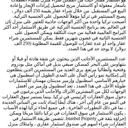
بأسعار معقولة أو كاستثمار مربح لتحصيل إيرادات الإيجار وإعادة
البيع في المستقبل. من خلال شراء عقار بقيمة 250 ألف دولار ،
يصبح المستثمر في تركيا مؤهلاً للحصول على الجنسية التركية.
أصبحت تركيا واحدة من أكثر الوجهات جاذبية للعثور على منزل ثان
في العالم. يعد برنامج الجنسية التركية عن طريق الاستثمار أحد أكثر
البرامج العالمية فعالية من حيث التكلفة ويمكن الحصول على
الجنسية الثانية في غضون شهرين فقط. يمكن للمستثمرين شراء
عقار واحد أو عدة عقارات للوصول للقيمة المطلوبة (250 ألف
دولار). لا يوجد حد في هذا الصدد.
عدد المستثمرين الأجانب الذين يبحثون عن شقة هادئة أو فيلا أو
بنتهاوس على البحر كمسكن صيفي بديل في أماكن مثل بودروم
وفتحية وأنطاليا مرتفع. يرى العديد من المستثمرين الذين يتطلعون
إلى إمكانية نمو رأس المال على المدى الطويل أن اسطنبول هي
خيارهم الأساسي. اسطنبول وإزمير مدينتان مهمتان للاستثمارات
طويلة الأجل. في هذا الصدد ، تعد اسطنبول وإزمير من أفضل
الوجهات لكل من المشترين الأتراك والأجانب الذين يرغبون في
دخول سوق العقارات الرئيسي في تركيا. بينما يستمر سوق العقارات
في النمو من عام إلى آخر ، هناك أيضًا إمداد ثابت من المباني الجديدة
، بما في ذلك التطورات الفاخرة ، في جميع أنحاء تركيا.لهذه الأسباب
، يكون الاستثمار في سوق العقارات في تركيا دائمًا مربحًا ويمكن
إجراؤه بثقة في Istanbul Property. تتضمن طريقة الاستثمار في
العقارات شراء أسهم في صندوق استثمار عقاري ، وامتلاك منزل