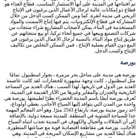
تم افتتاحها في المدينة على أنها الاستثمار المناسب. قطاع الغذاء هو
قطاع ذو إمكانات عالية لرجال الأعمال الذين يرغبون في الإنتاج
الربحي في مدينة أنقرة. كما ومن الممكن كسب الدخل من خلال
المشاركة في قطاع الإلكترونيات. يتم فيها إنتاج الأسمنت والمواد
المستخدمة في البناء. يمكن لأصحاب المشاريع شراء منتجات من
شركات التصنيع وبيعها في جميع أنحاء تركيا، أو بيع منتجاتهم عن
طريق إنتاج مواد البناء. بالنسبة لرجال الأعمال الذين يرغبون في
البيع دون القيام بعملية الإنتاج ، فمن الممكن التخلص من تكاليف
الإنتاج وكسب الدخل.
بورصة
بورصة هي مدينة على ساحل بحر مرمرة ، بجوار اسطنبول. تمامًا
مثل اسطنبول ، كانت وجهة مشهورة للحضارات. لقد كانت عاصمة
العديد من الدول في تاريخها. لهذا السبب ، هناك العديد من المساجد
التاريخية والجدران والمقابر وغيرها من الآثار القديمة في المدينة.
تُعرف بورصة أيضًا باسم المدينة الخضراء نظرًا لطبيعتها. بورصة هي
واحدة من المدن التي يتوافد إليها السياح الأجانب. يغطي أولوداغ،
أحد رموز مدينة بورصة، بارتفاع 2543 مترًا. وهو أحد المعالم المهمة
جدا للسياحة الشتوية في المنطقة. للمدينة سمعة دولية. بالإضافة
إلى أن الشلالات والجبال والكهوف في المدينة تجذب انتباه السياح
الأجانب. بورصة هي مقاطعة اقتصادية قوية مع صناعتها المتطورة.
هناك أيضًا العديد من مشاريع الإسكان المريحة في المدينة. وهي