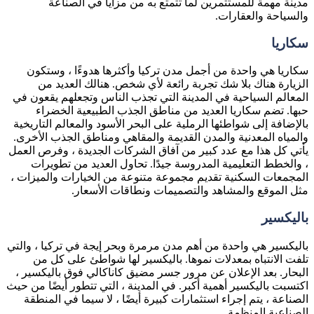
مدينة مهمة للمستثمرين لما تتمتع به من مزايا في الصناعة
والسياحة والعقارات.
سكاريا
سكاريا هي واحدة من أجمل مدن تركيا وأكثرها هدوءًا ، وستكون
الزيارة هناك بلا شك تجربة رائعة لأي شخص. هنالك العديد من
المعالم السياحية في المدينة التي تجذب الناس وتجعلهم يقعون في
حبها. تضم سكاريا العديد من مناطق الجذب الطبيعية الخضراء
بالإضافة إلى شواطئها الرملية على البحر الأسود والمعالم التاريخية
والمياه المعدنية والمدن القديمة والمقاهي ومناطق الجذب الأخرى.
يأتي كل هذا مع عدد كبير من آفاق الشركات الجديدة ، وفرص العمل
، والخطط التعليمية المدروسة جيدًا. تحاول العديد من تطويرات
المجمعات السكنية تقديم مجموعة متنوعة من الخيارات والميزات ،
مثل الموقع والمشاهد والتصميمات ونطاقات الأسعار.
باليكسير
باليكسير هي واحدة من أهم مدن مرمرة وبحر إيجة في تركيا ، والتي
تلفت الانتباه بمعدلات نموها. باليكسير لها شواطئ على كل من
البحار. بعد الإعلان عن مرور جسر مضيق كاناكالي فوق باليكسير ،
اكتسبت باليكسير أهمية أكبر. في المدينة ، التي تتطور أيضًا من حيث
الصناعة ، يتم إجراء استثمارات كبيرة أيضًا ، لا سيما في المنطقة
الصناعية المنظمة.