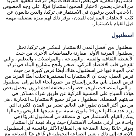
المشاريع التجارية في بعض المقاطعات توفر فرصة لتحقيق المزيد
من الدخل. يضمن الاختيار الصحيح استثمارًا قويًا. على وجه الخصوص
، الأجانب الذين يرغبون في الاستثمار في تركيا، والذين يتابعون عن
كثب الاتجاهات المتزايدة للمدن ، يوفر ذلك لهم ميزة تفضيلية مهمة
قبل القيام بالاستثمار.
اسطنبول
اسطنبول من أفضل المدن للاستثمار السكني في تركيا. تحتل
إسطنبول المرتبة الأولى مقارنة بالمقاطعات الأخرى من حيث
الأنشطة الثقافية والفنية ، والسياحة ، والمواصلات ، والتعليم ، والتي
تقع في قلب الاقتصاد التركي. أضخم وأنجح مشاريع البناء في تركيا
تدب الحياة فيها في اسطنبول. هناك أيضًا فرص كبيرة من حيث
فرص العمل، حيث أن الاستثمارات المستمرة تجلب أيضًا المزيد من
فرص العمل. يأتي ملايين السياح من جميع أنحاء العالم إلى اسطنبول
، و التي استضافت تاريخياً حضارات مختلفة لعدة قرون. يحصل بعض
هؤلاء السياح على الجنسية التركية عن طريق شراء مساكن في
مدينتهم المفضلة. اسطنبول ، مركز جميع الاستثمارات التجارية ، هي
من بين أكثر المدن تطوراً في العالم. تعتبر من المدن الكبرى التي
يزيد عدد سكانها عن 16 مليون نسمة ،مع نسيجها التاريخي وجمالها.
يمكن القيام بالاستثمار في أي منطقة في اسطنبول تقريبًا (هي
واحدة من أرقى منصات الاستثمار) حيث يزداد قيمة كل استثمار
ويوفر عائدًا ربحيا. الصناعة هي القطاع الأكثر تنافسية في اسطنبول.
بالإضافة إلى ذلك ، تعتبر الصناعة التحويلية فرعًا فرعيًا للصناعة مع