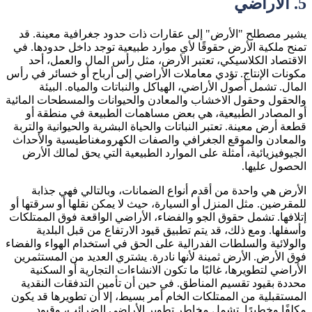
5.
الاراضي
يشير مصطلح "الأرض" إلى عقارات ذات حدود جغرافية معينة. قد
تمنح ملكية الأرض حقوقًا لأي موارد طبيعية توجد داخل حدودها. في
الاقتصاد الكلاسيكي، تعتبر الأرض، مثل رأس المال والعمل، أحد
مكونات الإنتاج. تؤدي معاملات الأراضي إلى أرباح أو خسائر في رأس
المال. تشمل أصول الأراضي، الهياكل والنباتات والمياه. البيئة
والحقول وحقول الاخشاب والمعادن والحيوانات والمسطحات المائية
أو المصادر الطبيعية، هي بعض مساهمات الطبيعة في منطقة أو
قطعة أرض معينة. تعتبر النباتات والحياة البشرية والحيوانية والتربة
والمعادن والموقع الجغرافي والصفات الكهرومغناطيسية والأحداث
الجيوفيزيائية، أمثلة على الموارد الطبيعية التي يحق لمالك الأرض
الحصول عليها.
الأرض هي واحدة من أقدم أنواع الضمانات، وبالتالي فهي جذابة
للمقرضين. مثل المنزل أو السيارة، حيث لا يمكن نقلها أو سرقتها أو
إتلافها. تشمل حقوق الجو والفضاء، الأراضي الواقعة فوق الممتلكات
وأسفلها. ومع ذلك، قد يتم تطبيق قيود الارتفاع من قبل البلدية
والولائية والسلطات الفدرالية على الحق في استخدام الهواء والفضاء
فوق الأرض. الأرض ثمينة لأنها نادرة. يشتري العديد من المستثمرين
الأراضي لتطويرها، غالبًا ما تكون الانشاءات التجارية أو السكنية
محددة بقيود تقسيم المناطق. في حين أن تأمين التدفقات النقدية
المستقبلية من الممتلكات الخام أمر بسيط، إلا أن تطويرها قد يكون
مكلفًا وخطيرًا. تشمل مخاطر تطوير الأراضي الضرائب، وقيود