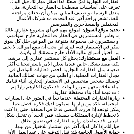
العقارات التجارية أمرًا صعبًا، لذا اصقل مهاراتك قبل البدء.
تعرف على أساسيات مصطلحات العقارات التجارية، مثل
معدل الرسملة وتصنيف المباني. يمكن أن تجعلك مراجعة
اللغة، تشعر براحة أكبر عند التحدث مع شركاء الأعمال
المحتملين والمستأجرين والمقرضين.
تحديد موقع السوق
: الموقع مهم في أي مشروع عقاري. غالبًا
ما يغامر المستثمرون في العقارات التجارية خارج أسواقهم،
أو يستثمرون في مجموعة متنوعة من المواقع. حلل كل سوق
تفكر في الاستثمار فيه، لترى أين يجب أن تضع أموالك. لا تخف
من اختيار أسواق عالية الأداء خارج منطقتك أو ولايتك.
العمل مع مستشارك
: يحتاج كل مستثمر عقاري إلى مرشد،
لكنه مفيد بشكل خاص عندما يتعلق الأمر باستراتيجيات أكثر
صعوبة مثل العقارات التجارية. احضر فعاليات التواصل في
مجال العقارات المحلية، أو اطلب من جهات اتصالك الحالية
توصيلك بشخص متخصص في الاستثمار التجاري. أثناء قيامك
ببناء علاقة معهم بمرور الوقت، قد تكون أفكارهم وآرائهم
ذات قيمة أثناء بناء محفظة عقارية.
زيارة العقارات المحتملة
: عندما تبدأ في العثور على العقارات
المحتملة، تأكد من زيارتها. سيكون لديك فكرة أفضل عما
يمكن توقعه إذا قررت المضي قدمًا في الصفقة. حتى إذا كنت
لا تخطط لإدارة الممتلكات بنفسك، فمن الجيد أن تتخيل شكل
المبنى. قد تساعدك زيارة العقارات في تضييق نطاق
خياراتك،إذا كان لديك أكثر من استثمار للاختيار من بينها.
حماية الأصول الخاصة بك
: قبل التوقيع على عقد العمل الأول