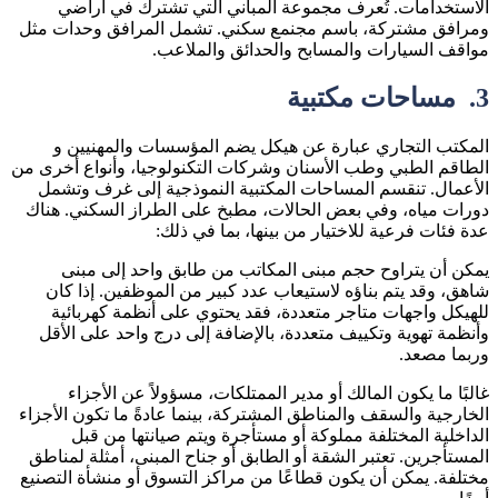
الاستخدامات. تُعرف مجموعة المباني التي تشترك في أراضي
ومرافق مشتركة، باسم مجنمع سكني. تشمل المرافق وحدات مثل
مواقف السيارات والمسابح والحدائق والملاعب.
3.
مساحات مكتبية
المكتب التجاري عبارة عن هيكل يضم المؤسسات والمهنيين و
الطاقم الطبي وطب الأسنان وشركات التكنولوجيا، وأنواع أخرى من
الأعمال. تنقسم المساحات المكتبية النموذجية إلى غرف وتشمل
دورات مياه، وفي بعض الحالات، مطبخ على الطراز السكني. هناك
عدة فئات فرعية للاختيار من بينها، بما في ذلك:
يمكن أن يتراوح حجم مبنى المكاتب من طابق واحد إلى مبنى
شاهق، وقد يتم بناؤه لاستيعاب عدد كبير من الموظفين. إذا كان
للهيكل واجهات متاجر متعددة، فقد يحتوي على أنظمة كهربائية
وأنظمة تهوية وتكييف متعددة، بالإضافة إلى درج واحد على الأقل
وربما مصعد.
غالبًا ما يكون المالك أو مدير الممتلكات، مسؤولاً عن الأجزاء
الخارجية والسقف والمناطق المشتركة، بينما عادةً ما تكون الأجزاء
الداخلية المختلفة مملوكة أو مستأجرة ويتم صيانتها من قبل
المستأجرين. تعتبر الشقة أو الطابق أو جناح المبنى، أمثلة لمناطق
مختلفة. يمكن أن يكون قطاعًا من مراكز التسوق أو منشأة التصنيع