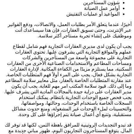
شؤون المستأجرين
أوامر عمل الصيانة
المواعيد أو عمليات التفتيش
أخيرًا، عندما يتعلق الأمر بطلبات العمل، والاتصالات، ودفع الفواتير
عبر الإنترنت، وحتى تسويق العقارات، فإن هذا سيساعدك أنت
وموظفيك على إنشاء تجربة مستأجر أكثر سلاسة.
يجب أن يكون لدى مديري العقارات التجارية فهم شامل لقطاع
عملهم والمواقع التجارية التي يشرفون عليها. تحتوي العقارات
التجارية على مجموعة واسعة من المستأجرين والشركات
ومساحات المطاعم والاستخدامات الصناعية الأخرى من العقارات
السكنية، مما يستلزم مزيدًا من الكفاءة المكانية. لإدارة العقارات
التجارية بشكل فعال، يجب على المرء أولاً فهم المتطلبات الخاصة.
عند مقارنة المتطلبات الخاصة بالعقار، مثل معايير سلامة المطاعم
وما إلى ذلك. قيود سلامة المكتب امر مهم للغاية. يجب أن يكون
مدير العقارات على دراية جيدة بالمجالات المادية التي يشرف عليها.
يجب فحص جميع الوحدات التجارية بانتظام. يمكنك استخدام
السجلات الخاصة باستخدام الوحدات، وحالتها، ومواصفاتها،
والتحسينات لملء الوحدات غير المشغولة، ومنع حدوث مشاكل
مستقبلية، وتتبع أي أعمال صيانة يتم إجراؤها على كل وحدة.
قد تبدو التجديدات الروتينية للمرافق باهظة الثمن، لكنها قد توفر لك
المال. يتوقع المستأجرون التجاريون اليوم، ظهور مباني جديدة مع