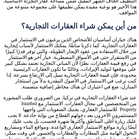
التنظيف الجاف الشهر المقبل ضمن مساحة عقار التجزئة الأساسية.
هذا الأخير هو نوعية مفيدة يمكن تطبيقها على مجموعة متنوعة من
المواقف.
من أين يمكن شراء العقارات التجارية؟
هناك خياران أساسيان للأشخاص الذين يرغبون في الاستثمار في
العقارات التجارية. كما ذكرنا سابقًا، يمكنك الاستثمار لأسباب إيجارية
من خلال الاستفادة من عقود الإيجار الطويلة، والتي توفر قدرًا كبيرًا
من الاستقرار حتى في الأسواق المضطربة. خيار آخر هو الاستثمار
في رفع قيمة العقارات. نظرًا لأن المباني التجارية تعتمد بشكل كبير
على موقعها لتوليد الإيرادات، وغالبًا ما تكون العقارات الرئيسية
محدودة، فإن قيمة العقارات التجارية تميل إلى الارتفاع بسرعة. إذا
كنت ترغب في الاستثمار في الأصول المقدرة بدلاً من استئجار
المنازل، ضع في اعتبارك أن هناك مخاطر إضافية متضمنة.
عند شراء العقارات التجارية في تركيا، من الضروري طلب المشورة
من المتخصصين في مجال العقارات. الاستثمار مع Istanbul
Property للاستثمار العقاري، يجنبك الصعوبات التي واجهها
المستثمرون الآخرون بعد دخولهم القطاع من بوابة خادعة. لا يجب
عليك زيارة أغلى المناطق وأكثرها شهرة فحسب، بل يجب عليك
أيضًا زيارة مواقع الاستثمار العقاري الواعدة، ومواقع البناء ومشاريع
التحول الهامة مثل المطارات والقطارات والجسور. في وقت مبكر،
قد تكون مشاريع بناء وتصميم المدن الجديدة، بالإضافة إلى تجديدات