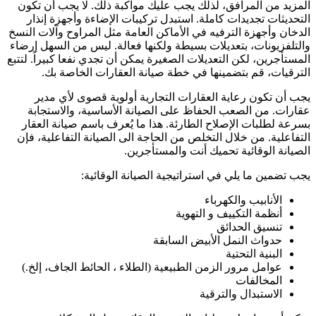
المزيد من المرافق، لذلك يجب عليك مواكبة ذلك. لا يجب أن تكون
التحديثات تجديدات كاملة. استبدل تركيبات الإضاءة وأجهزة إنذار
الدخان وأجهزة الترفيه في الأماكن العامة مثل المراوح وآلات النسخ
والتلفزيونات، بتعديلات بسيطة ولكنها فعالة. ليس من السهل إرضاء
المستأجرين، لكن التعديلات الصغيرة يمكن أن تجدي نفعا كبيراً. لتتبع
الترقيات، قم بتضمينها في خطة صيانة العقارات الخاصة بك.
يجب أن تكون رعاية العقارات التجارية أولوية قصوى لأي مدير
عقارات. من الصعب الحفاظ على الصيانة الأساسية، والاستجابة
بسرعة لطلبات الإصلاح الطارئة. هذا ما يُعرف باسم صيانة العقار
التفاعلية. من خلال التخلص من الحاجة الى الصيانة التفاعلية، فإن
الصيانة الوقائية تحميك أنت والمستأجرين.
يجب تضمين ما يلي في استراتيجية الصيانة الوقائية:
الأنابيب والكهرباء
أنظمة التكييف و التهوية
تنسيق الحدائق
حدواث النمل الأبيض السابقة
البنية التحتية
عوامل مرور الزمن الطبيعية (الطلاء ، الحائط الجاف، إلخ.)
المخالفات
الاستبدال والترقية