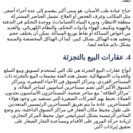
أيضًا.
جناح عيادة طب الأسنان، هو مبنى أكبر ينقسم إلى عدة أجزاء أصغر،
مثل المكاتب وغرف الفحص أو العلاج. تشمل العناصر المشتركة
منطقة الانتظار، ودورة المياه (الحمامات)، ووحدة التحكم في التدفئة
والتهوية وتكييف الهواء وأدوات التحكم، والنظام الكهربائي، والعديد
من أحواض السباكة أو نقاط توزيع السباكة. يمكن أن يختلف حجم
وتعقيد هذه الهياكل بشكل كبير، كما أن الهياكل المخصصة والمبنية
بشكل دائم شائعة ايضا.
4.
عقارات البيع بالتجزئة
أنواع عقارات البيع التجزئة هي تلك التي تُستخدم لتسويق وبيع السلع
والخدمات الاستهلاكية. تشمل هذه الفئة مجمعات البيع بالتجزئة ذات
المستأجر الفردي، ومراكز التسوق في الأحياء الصغيرة، ومراكز
التسوق الأكبر التي تضم مستأجرين أساسيين لمتاجر البقالة، و
"مراكز الطاقة" مع متاجر ضخمة. المستأجرون الأساسيون يجذبون
العملاء. تحيط بهم الشركات الصغيرة التي تستفيد من وجود هؤلاء
المستأجرين. عادة ما يتم تفريق المستأجرين الرئيسيين المتعددين
على طول محيط مكان العقار في مراكز التسوق الداخلية. يتم وضع
المتاجر الرئيسية بشكل استراتيجي حول محيط المركز التجاري،
لزيادة حركة المرور على الأقدام ومساعدة التجار الصغار على
تحقيق إيرادات أكبر.