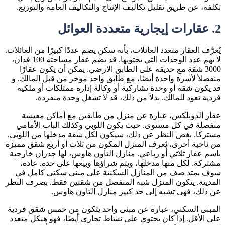
تكلفة، عن طريق تقليل تكاليف الإنتاج والتكاليف العامة والتوزيع.
2.
عقارات إيجارية متعددة العوائل
يُعرَّف العقار متعدد العائلات، بأنه سكن يضم عددًا كبيرًا من العائلات.
لا يهم عدد الوحدات التي يحتويها. قد يضم عقار مساحته 100 فدان،
3000 شقة مع حديقة على الطابق الارضي. يمكن أن يكون عقارًا
منفصلاً لأسرة واحدة أيضًا، مع طابق واحد مؤجر من قبل المالك. و
قد يكون شقة أو وحدة تشاركية أو وكالة إدارة ممتلكات أو ملكية
فردية تعود للمالك. بدلاً من ذلك، قد لا تشغل وحدة منفردة.
عقار الدوبلكس، عبارة عن منزل من طابقين مع أماكن معيشة
منفصلة في كل مستوى. حيث يكون اللوبي وكذلك الباب الأمامي
مشتركا. بغض النظر عن ذلك، سيكون لكل شقة مدخلها من اللوبي.
من ناحية أخرى، يُعرف المنزل المكون من ثلاث أو أربع شقق مميزة
باسم عقار ثلاثي أو رباعي. منازل التاون هاوس، لها جدران خارجية
مشتركة. لكل منها مدخلها، ويتم شراؤها وبيعها على حدة. عادة،
سوف يمتد صف من المنازل السكنية على مبنى سكني كامل في
المدينة. يتكون المنزل شبه المنفصل من شقتين فقط. بصرف النظر
عن ذلك، فهي تشبه إلى حد كبير منازل التاون هاوس.
المبنى السكني، عبارة عن مبنى واحد يتكون من خمس شقق فردية
على الأقل. إذا كان يحتوي على نشاط تجاري أيضًا، فهو هيكل متعدد