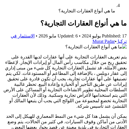
ما هي أنواع العقارات التجارية؟
ما هي أنواع العقارات التجارية؟
Published: 17 يوليو 2024
•
Updated: 6 مايو 2026
•
الاستثمار في
تركيا
•
Murat Padar
يتم تعريف العقارات التجارية على أنها عقارات لديها القدرة على
تحقيق ربح من خلال مكاسب رأس المال أو إيرادات الإيجار. لإعطاء
بعض الأمثلة، قد تشمل العقارات التجارية كل شيء من مبنى إداري
إلى عقار دوبلس ، بالإضافة إلى المطاعم أو المستودعات. لكي يتم
تصنيفها على أنها عقارات تجارية، يجب أن تكون قادرة على تحقيق
إيرادات عن طريق التأجير أو الحيازة وإعادة البيع. تحظر غالبية
السلطات المحلية تطوير الانشاءات التجارية أو المساكن على الأرض
التي يتم استخدامها لأغراض تجارية وسكنية. وذلك لأن العقارات
التجارية تخضع لمجموعة من اللوائح التي يجب أن يتبعها المالك أو
المُنشئ عند تأسيس شركة.
يمكن أن يشمل هذا كل شيء من النمط المعماري للهيكل إلى الحد
الأدنى من أماكن وقوف السيارات. في كثير من الحالات، يتم وضع
العقارات التجارية في بلدية معينة عن قصد بجوار بعضها البعض،