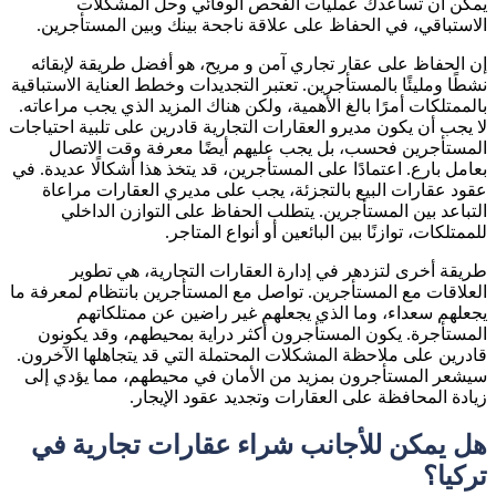
يمكن أن تساعدك عمليات الفحص الوقائي وحل المشكلات
الاستباقي، في الحفاظ على علاقة ناجحة بينك وبين المستأجرين.
إن الحفاظ على عقار تجاري آمن و مريح، هو أفضل طريقة لإبقائه
نشطًا ومليئًا بالمستأجرين. تعتبر التجديدات وخطط العناية الاستباقية
بالممتلكات أمرًا بالغ الأهمية، ولكن هناك المزيد الذي يجب مراعاته.
لا يجب أن يكون مديرو العقارات التجارية قادرين على تلبية احتياجات
المستأجرين فحسب، بل يجب عليهم أيضًا معرفة وقت الاتصال
بعامل بارع. اعتمادًا على المستأجرين، قد يتخذ هذا أشكالًا عديدة. في
عقود عقارات البيع بالتجزئة، يجب على مديري العقارات مراعاة
التباعد بين المستأجرين. يتطلب الحفاظ على التوازن الداخلي
للممتلكات، توازنًا بين البائعين أو أنواع المتاجر.
طريقة أخرى لتزدهر في إدارة العقارات التجارية، هي تطوير
العلاقات مع المستأجرين. تواصل مع المستأجرين بانتظام لمعرفة ما
يجعلهم سعداء، وما الذي يجعلهم غير راضين عن ممتلكاتهم
المستأجرة. يكون المستأجرون أكثر دراية بمحيطهم، وقد يكونون
قادرين على ملاحظة المشكلات المحتملة التي قد يتجاهلها الآخرون.
سيشعر المستأجرون بمزيد من الأمان في محيطهم، مما يؤدي إلى
زيادة المحافظة على العقارات وتجديد عقود الإيجار.
هل يمكن للأجانب شراء عقارات تجارية في
تركيا؟