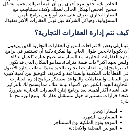
الخاص بك، تحقق مرة أخرى من أن بقية أصولك محمية بشكل
صحيح. افحص الهيكل الحالي لعملك وكيف سيتناسب مع
العقار التجاري. تعرف على عدة أنواع من برامج تأمين
المسؤولية، وهياكل الشركة قبل تولي العقارات الأكثر تعقيدًا.
كيف تتم إدارة العقارات التجارية؟
فيما يلي بعض الاقتراحات لمديري العقارات التجارية الذين يريدون
أن يكونوا ناجحين طوال العام. إنها لفكرة ذكية أن تستثمر في برامج
إدارة العقارات التجارية. مع الممارسة، تصبح عبارة "اعمل بذكاء
وليس بجهد أكبر" ذات قيمة متزايدة. هذا هو المكان الذي قد يكون
فيه برنامج إدارة العقارات التجارية الجيد مفيدًا. تتطلب إدارة الأصول
في القطاعات المكتبية والصناعية والتجزئة، التوفيق بين كمية كبيرة
من البيانات والمعاملات والقواعد. سيتذكر برنامج إدارة العقارات
التجارية الجيد، الكثير من الأشياء نيابة عنك، مما يسمح لك بالتركيز
على أشياء أكثر أهمية. يعد برنامج إدارة العقارات التجارية ضروريًا
لاتخاذ قرارات مستنيرة، حول مستقبل عقاراتك. يتتبع البرنامج ما
يلي:
أسعار الإيجار
المصاريف الشهرية
الموقع ونوع الملكية نوع المستأجر
القوانين المحلية والاتحادية