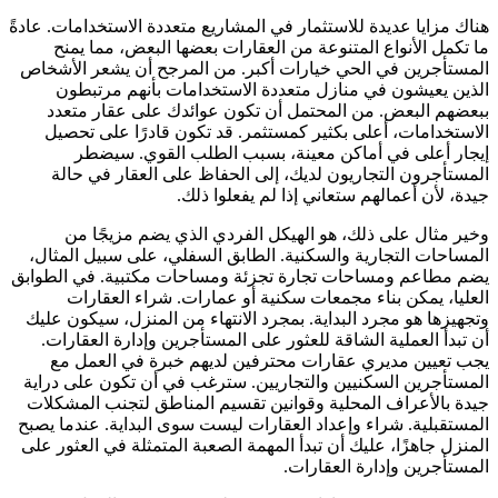
هناك مزايا عديدة للاستثمار في المشاريع متعددة الاستخدامات. عادةً
ما تكمل الأنواع المتنوعة من العقارات بعضها البعض، مما يمنح
المستأجرين في الحي خيارات أكبر. من المرجح أن يشعر الأشخاص
الذين يعيشون في منازل متعددة الاستخدامات بأنهم مرتبطون
ببعضهم البعض. من المحتمل أن تكون عوائدك على عقار متعدد
الاستخدامات، أعلى بكثير كمستثمر. قد تكون قادرًا على تحصيل
إيجار أعلى في أماكن معينة، بسبب الطلب القوي. سيضطر
المستأجرون التجاريون لديك، إلى الحفاظ على العقار في حالة
جيدة، لأن أعمالهم ستعاني إذا لم يفعلوا ذلك.
وخير مثال على ذلك، هو الهيكل الفردي الذي يضم مزيجًا من
المساحات التجارية والسكنية. الطابق السفلي، على سبيل المثال،
يضم مطاعم ومساحات تجارة تجزئة ومساحات مكتبية. في الطوابق
العليا، يمكن بناء مجمعات سكنية أو عمارات. شراء العقارات
وتجهيزها هو مجرد البداية. بمجرد الانتهاء من المنزل، سيكون عليك
أن تبدأ العملية الشاقة للعثور على المستأجرين وإدارة العقارات.
يجب تعيين مديري عقارات محترفين لديهم خبرة في العمل مع
المستأجرين السكنيين والتجاريين. سترغب في أن تكون على دراية
جيدة بالأعراف المحلية وقوانين تقسيم المناطق لتجنب المشكلات
المستقبلية. شراء وإعداد العقارات ليست سوى البداية. عندما يصبح
المنزل جاهزًا، عليك أن تبدأ المهمة الصعبة المتمثلة في العثور على
المستأجرين وإدارة العقارات.