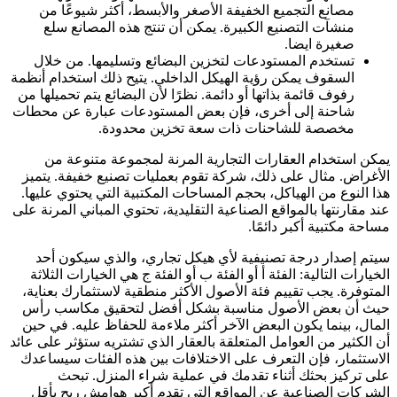
مصانع التجميع الخفيفة الأصغر والأبسط، أكثر شيوعًا من
منشآت التصنيع الكبيرة. يمكن أن تنتج هذه المصانع سلع
صغيرة ايضا.
تستخدم المستودعات لتخزين البضائع وتسليمها. من خلال
السقوف يمكن رؤية الهيكل الداخلي. يتيح ذلك استخدام أنظمة
رفوف قائمة بذاتها أو دائمة. نظرًا لأن البضائع يتم تحميلها من
شاحنة إلى أخرى، فإن بعض المستودعات عبارة عن محطات
مخصصة للشاحنات ذات سعة تخزين محدودة.
يمكن استخدام العقارات التجارية المرنة لمجموعة متنوعة من
الأغراض. مثال على ذلك، شركة تقوم بعمليات تصنيع خفيفة. يتميز
هذا النوع من الهياكل، بحجم المساحات المكتبية التي يحتوي عليها.
عند مقارنتها بالمواقع الصناعية التقليدية، تحتوي المباني المرنة على
مساحة مكتبية أكبر دائمًا.
سيتم إصدار درجة تصنيفية لأي هيكل تجاري، والذي سيكون أحد
الخيارات التالية: الفئة أ أو الفئة ب أو الفئة ج هي الخيارات الثلاثة
المتوفرة. يجب تقييم فئة الأصول الأكثر منطقية لاستثمارك بعناية،
حيث أن بعض الأصول مناسبة بشكل أفضل لتحقيق مكاسب رأس
المال، بينما يكون البعض الآخر أكثر ملاءمة للحفاظ عليه. في حين
أن الكثير من العوامل المتعلقة بالعقار الذي تشتريه ستؤثر على عائد
الاستثمار، فإن التعرف على الاختلافات بين هذه الفئات سيساعدك
على تركيز بحثك أثناء تقدمك في عملية شراء المنزل. تبحث
الشركات الصناعية عن المواقع التي تقدم أكبر هوامش ربح بأقل