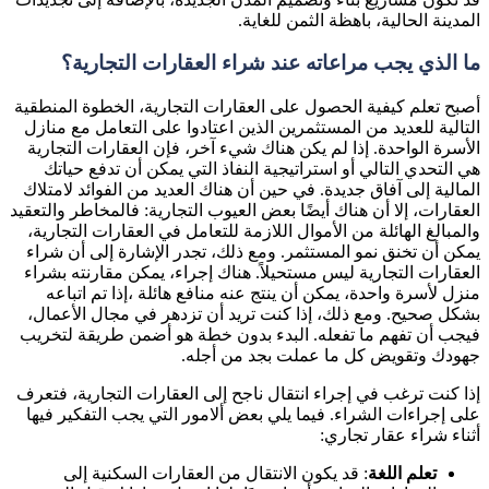
المدينة الحالية، باهظة الثمن للغاية.
ما الذي يجب مراعاته عند شراء العقارات التجارية؟
أصبح تعلم كيفية الحصول على العقارات التجارية، الخطوة المنطقية
التالية للعديد من المستثمرين الذين اعتادوا على التعامل مع منازل
الأسرة الواحدة. إذا لم يكن هناك شيء آخر، فإن العقارات التجارية
هي التحدي التالي أو استراتيجية النفاذ التي يمكن أن تدفع حياتك
المالية إلى آفاق جديدة. في حين أن هناك العديد من الفوائد لامتلاك
العقارات، إلا أن هناك أيضًا بعض العيوب التجارية: فالمخاطر والتعقيد
والمبالغ الهائلة من الأموال اللازمة للتعامل في العقارات التجارية،
يمكن أن تخنق نمو المستثمر. ومع ذلك، تجدر الإشارة إلى أن شراء
العقارات التجارية ليس مستحيلاً. هناك إجراء، يمكن مقارنته بشراء
منزل لأسرة واحدة، يمكن أن ينتج عنه منافع هائلة ،إذا تم اتباعه
بشكل صحيح. ومع ذلك، إذا كنت تريد أن تزدهر في مجال الأعمال،
فيجب أن تفهم ما تفعله. البدء بدون خطة هو أضمن طريقة لتخريب
جهودك وتقويض كل ما عملت بجد من أجله.
إذا كنت ترغب في إجراء انتقال ناجح إلى العقارات التجارية، فتعرف
على إجراءات الشراء. فيما يلي بعض ألامور التي يجب التفكير فيها
أثناء شراء عقار تجاري:
تعلم اللغة
: قد يكون الانتقال من العقارات السكنية إلى