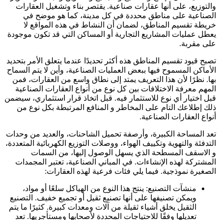
والتوزيع، على أنها عقارات صناعية. يقتصر بناء وتشغيل العقارات
الصناعية على مناطق محددة في كل مدينة، كما هو موضح في
خريطة تقسيم المناطق، لضمان أن النشاط في هذه المواقع لا
يعطل عمليات المشاريع التجارية أو المساكن التي قد تكون موجودة
على مقربة.
تصبح قيود تقسيم المناطق هذه أكثر تحديدًا عندما يتعلق الأمر بتحديد
الأماكن المسموح فيها ببعض العمليات الصناعية، وأين لا يتم السماح
بها. نظرًا لأن هذا التعريف يمتد إلى نطاق واسع من العقارات، فمن
المهم معرفة الاختلافات بين كل نوع من أنواع العقارات الصناعية
قبل اختيار أي نوع للاستثمار فيه. قبل اتخاذ قرار استثماري، سيضمن
ذلك إطلاعك التام على المخاطر و المنافع المرتبطة بكل نوع من
أنواع العقارات الصناعية.
تعد المساحة الكبيرة، وأرصفة تحميل الشاحنات، والعديد من وحدات
التدفئة والتهوية وتكييف الهواء، ووصلات التوزيع الكهربائية المتعددة،
و الاسقف المسطحة الذي يسهل الوصول إليها، من السمات
المشتركة لهذه الإنشاءات. في المباني الصناعية، تعتبر المجمدات
الصغيرة نموذجية. فيما يلي فئات فرعية لهذه العقارات:
منشآت التصنيع: ينتج هذا النوع من الهياكل سلعًا أو مواد،
ويمكن تصنيفها على أنها تصنيع ثقيل أو تجميع خفيف. التصنيع
الثقيل يخلق أشياء ثقيلة من آلات ومعدات كبيرة. كثيرًا ما يتم
تعديلها وفقًا للاحتياجات المحددة لأصحابها ومستأجريها. تعد