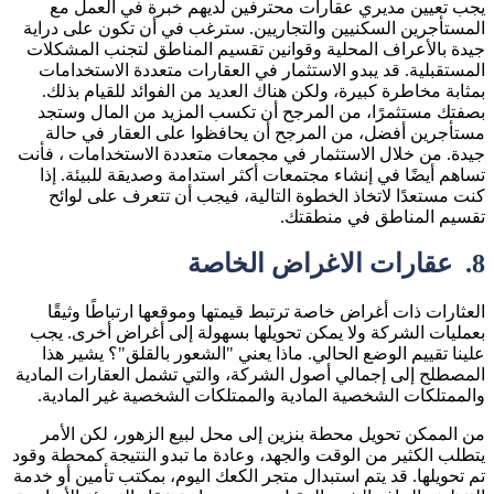
يجب تعيين مديري عقارات محترفين لديهم خبرة في العمل مع
المستأجرين السكنيين والتجاريين. سترغب في أن تكون على دراية
جيدة بالأعراف المحلية وقوانين تقسيم المناطق لتجنب المشكلات
المستقبلية. قد يبدو الاستثمار في العقارات متعددة الاستخدامات
بمثابة مخاطرة كبيرة، ولكن هناك العديد من الفوائد للقيام بذلك.
بصفتك مستثمرًا، من المرجح أن تكسب المزيد من المال وستجد
مستأجرين أفضل، من المرجح أن يحافظوا على العقار في حالة
جيدة. من خلال الاستثمار في مجمعات متعددة الاستخدامات ، فأنت
تساهم أيضًا في إنشاء مجتمعات أكثر استدامة وصديقة للبيئة. إذا
كنت مستعدًا لاتخاذ الخطوة التالية، فيجب أن تتعرف على لوائح
تقسيم المناطق في منطقتك.
8.
عقارات الاغراض الخاصة
العثارات ذات أغراض خاصة ترتبط قيمتها وموقعها ارتباطًا وثيقًا
بعمليات الشركة ولا يمكن تحويلها بسهولة إلى أغراض أخرى. يجب
علينا تقييم الوضع الحالي. ماذا يعني "الشعور بالقلق"؟ يشير هذا
المصطلح إلى إجمالي أصول الشركة، والتي تشمل العقارات المادية
والممتلكات الشخصية المادية والممتلكات الشخصية غير المادية.
من الممكن تحويل محطة بنزين إلى محل لبيع الزهور، لكن الأمر
يتطلب الكثير من الوقت والجهد، وعادة ما تبدو النتيجة كمحطة وقود
تم تحويلها. قد يتم استبدال متجر الكعك اليوم، بمكتب تأمين أو خدمة