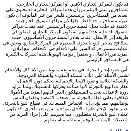
قد يكون للمركز التجاري الافقي أو المركز التجاري الخارجي،
مستأجرين. على الرغم من أن هذه المراكز التجارية قد تحتوي على
العديد من المستأجرين الرئيسيين، فليس من غير المألوف أن يكون
لديهم مستأجر واحد فقط. نظرًا لأن مراكز التسوق الخارجية /
الافقية قد حلت محل المستأجرين الرئيسيين، فقد فقدت مراكز
التسوق الداخلية عددًا منهم. سيكون المركز التجاري المغلق في
طريقه إلى الأسفل، عندما يغادر المستأجرون الأساسيون، حيث
ستكافح متاجر البيع بالتجزئة الصغيرة في المركز التجاري وتغلق في
النهاية. تستمر حركة السير على الأقدام في الانخفاض مع إغلاق
المزيد من الأعمال، واستمرار دوامة الهبوط. هذه الشركات الكبيرة
هي المستأجر الرئيسي.
تأتي عقود إيجار التجزئة في مجموعة متنوعة من الأشكال والأحجام.
تشمل الأمثلة على ذلك، الشبكة المفردة والشبكة المزدوجة،
والشبكة الثلاثية وعقود الإيجار الإجمالية. تحكم دورة الأعمال،
عقارات البيع بالتجزئة لأنها صناعة يحركها المستهلك. بينما تتزايد
دورة الأعمال، ينجذب المستهلكون الذين لديهم المزيد من الأموال
لإنفاقها. يعاني قطاع التجزئة من ضعف الاقتصاد وفقدان الناس
لوظائفهم، مما يؤدي إلى انخفاض المبيعات. في قطاع البيع بالتجزئة،
تعتبر عقود الإيجار طويلة الأجل نموذجية. من ناحية أخرى، قد يكون
عملاء البيع بالتجزئة متطلبون، مما يجبرهم على إجراء المزيد من
التعديلات المسبقة لتوفير مساحة مناسبة لهم.