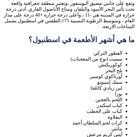
وتقع على جانبي مضيق البوسفور ،وتعتبر منطقة جغرافية واقعة
تحت تأثير البحر الأسود والبلقان ومناخ الأناضول القاري. أدنى درجة
حرارة في المدينة هي -11 ، وأعلى درجة حرارة +40 درجة على مدار
العام ، ومتوسط الرطوبة النسبية 75٪.الطقس في اسطنبول يشمل
المناخات الاربعة.
ما هي أشهر الأطعمة في اسطنبول؟
الفطور التركي
سميت (نوع من المعجنات)
كوكوريكتش
بلح البحر
أورتاكوي كومبير
سمك إمينونو
لبن زبادي كانلجا
بوزا
اللحم بالعجين
كباب اسكندر
كباب على الحطب
البقلاوة
كرات لحم السلطان أحمد
مانتي
آيس كريم مرعش