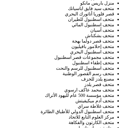
منزل باريس مانكو
متحف سيد فايق اباسيانك
قصر فلوريا أتاتورك البحري
متحف اسطنبول للطيران
متحف اسطنبول المائي
متحف آسيان
متحف بشكتاش
متحف قصر دولما بهجة
متحف إحلامور بافيليون
متحف اسطنبول البحري
متحف مجموعات قصر اسطنبول
متحف إطفاء اسطنبول
متحف اسطنبول للرسم والنحت
متحف رسم القصور الوطنية
مصنع يلدز للخزف
متحف قصر يلدز
متحف محمد عاكف ارسوي
متحف مؤسسة 500 عام لليهود الأتراك
متحف آدم ميكيفيتش
متحف غلاطة سراي
متحف اسطنبول الدولي للأطباق الطائرة
مركز العلوم التابع للاتحاد
متحف الكارتون والفكاهة
مدام توسو اسطنبول