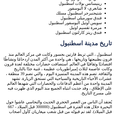
رينيسانس بولات اسطنبول
شانغري- لا البوسفور
شتيجنبرجر اسطنبول مسلك
فندق سورميلي اسطنبول
سويس أوتيل البوسفور اسطنبول
مرمرة تقسيم اوتيل
فندق ريتز كارلتون اسطنبول
تاريخ مدينة اسطنبول
اسطنبول ، التي تربط قارتين بجسور وكانت في مركز العالم منذ
قرون بطبيعتها وتاريخها ، هي واحدة من أكثر المدن ازدحامًا ونشاطًا
اقتصاديًا وثقافيًا في العالم. استضافت حضارات مختلفة لعدة قرون
وكانت عاصمة لثلاث إمبراطوريات عظيمة ، غنية جدًا بالتاريخ
والثقافة. تضم هذه المدينة المتميزة اليوم ، والتي تضم 39 منطقة ،
عشرات الأحياء التاريخية والسياحية التي تستحق الزيارة. تشهد
المدينة واحدة من أعظم الدفاعات والحصارات التي شهدها العالم
على الإطلاق ، وقد جذبت انتباه الجميع منذ اليوم الذي ظهرت فيه
على مسرح التاريخ.
يُعتقد أن الناس من العصر الحجري الحديث والنحاسي عاشوا حول
البحيرة خلال هذه الفترة في اسطنبول (300000 قبل الميلاد - 667
قبل الميلاد). لقد تم قبوله من قبل شعب ميغاريان كأول أصحاب