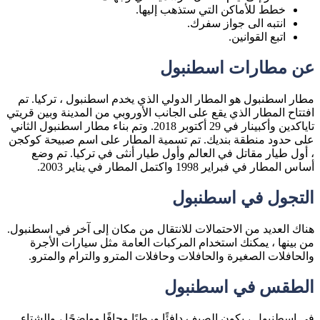
خطط للأماكن التي ستذهب إليها.
انتبه الى جواز سفرك.
اتبع القوانين.
عن مطارات اسطنبول
مطار اسطنبول هو المطار الدولي الذي يخدم اسطنبول ، تركيا. تم
افتتاح المطار الذي يقع على الجانب الأوروبي من المدينة وبين قريتي
تاياكدين وأكبينار في 29 أكتوبر 2018. وتم بناء مطار اسطنبول الثاني
على حدود منطقة بنديك. تم تسمية المطار على اسم صبيحة كوكجن
، أول طيار مقاتل في العالم وأول طيار أنثى في تركيا. تم وضع
أساس المطار في فبراير 1998 واكتمل المطار في يناير 2003.
التجول في اسطنبول
هناك العديد من الاحتمالات للانتقال من مكان إلى آخر في اسطنبول.
من بينها ، يمكنك استخدام المركبات العامة مثل سيارات الأجرة
والحافلات الصغيرة والحافلات وحافلات المترو والترام والمترو.
الطقس في اسطنبول
في اسطنبول ، يكون الصيف دافئًا ورطبًا وجافًا وواضحًا ، والشتاء