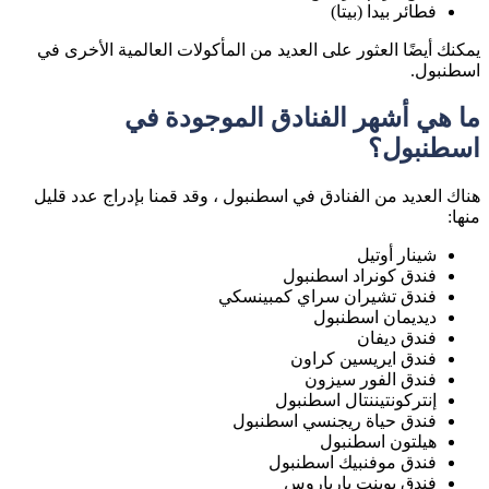
فطائر بيدا (بيتا)
يمكنك أيضًا العثور على العديد من المأكولات العالمية الأخرى في
اسطنبول.
ما هي أشهر الفنادق الموجودة في
اسطنبول؟
هناك العديد من الفنادق في اسطنبول ، وقد قمنا بإدراج عدد قليل
منها:
شينار أوتيل
فندق كونراد اسطنبول
فندق تشيران سراي كمبينسكي
ديديمان اسطنبول
فندق ديفان
فندق ايريسين كراون
فندق الفور سيزون
إنتركونتيننتال اسطنبول
فندق حياة ريجنسي اسطنبول
هيلتون اسطنبول
فندق موفنبيك اسطنبول
فندق بوينت بارباروس