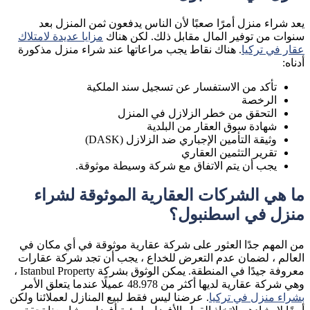
يعد شراء منزل أمرًا صعبًا لأن الناس يدفعون ثمن المنزل بعد
سنوات من توفير المال مقابل ذلك. لكن هناك
مزايا عديدة لامتلاك
عقار في تركيا
. هناك نقاط يجب مراعاتها عند شراء منزل مذكورة
أدناه:
تأكد من الاستفسار عن تسجيل سند الملكية
الرخصة
التحقق من خطر الزلازل في المنزل
شهادة سوق العقار من البلدية
وثيقة التأمين الإجباري ضد الزلازل (DASK)
تقرير التثمين العقاري
يجب أن يتم الاتفاق مع شركة وسيطة موثوقة.
ما هي الشركات العقارية الموثوقة لشراء
منزل في اسطنبول؟
من المهم جدًا العثور على شركة عقارية موثوقة في أي مكان في
العالم ، لضمان عدم التعرض للخداع ، يجب أن تجد شركة عقارات
معروفة جيدًا في المنطقة. يمكن الوثوق بشركة Istanbul Property ،
وهي شركة عقارية لديها أكثر من 48.978 عميلًا عندما يتعلق الأمر
بشراء منزل في تركيا
. عرضنا ليس فقط لبيع المنازل لعملائنا ولكن