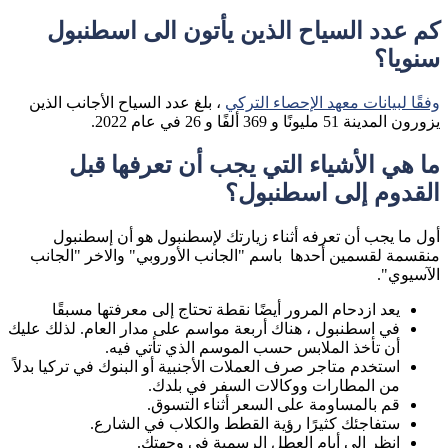
كم عدد السياح الذين يأتون الى اسطنبول
سنويا؟
وفقًا لبيانات معهد الإحصاء التركي
، بلغ عدد السياح الأجانب الذين
يزورون المدينة 51 مليونًا و 369 ألفًا و 26 في عام 2022.
ما هي الأشياء التي يجب أن تعرفها قبل
القدوم إلى اسطنبول؟
أول ما يجب أن تعرفه أثناء زيارتك لإسطنبول هو أن إسطنبول
منقسمة لقسمين أحدها باسم "الجانب الأوروبي" والاخر "الجانب
الآسيوي".
يعد ازدحام المرور أيضًا نقطة تحتاج إلى معرفتها مسبقًا
في اسطنبول ، هناك أربعة مواسم على مدار العام. لذلك عليك
أن تأخذ الملابس حسب الموسم الذي تأتي فيه.
استخدم متاجر صرف العملات الأجنبية أو البنوك في تركيا بدلاً
من المطارات ووكالات السفر في بلدك.
قم بالمساومة على السعر أثناء التسوق.
ستفاجئك كثيرًا رؤية القطط والكلاب في الشارع.
انظر إلى أيام العطل الرسمية في وجهتك.