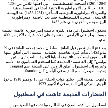
(1204-1261) أصبحت القسطنطينية ، التي احتلها اللاتين بين 1204-
1261 ، جزءًا من الإمبراطورية اللاتينية. أيضًا في القسطنطينية
والفترة الإمبراطورية البيزنطية المتأخرة (1261-1453) بعد الهيمنة
اللاتينية ، أصبحت القسطنطينية فيما بعد عاصمة الإمبراطورية
البيزنطية مرة أخرى حتى عام 1453.
ستكون اسطنبول في هذه الفترة عاصمة إمبراطورية عالمية عظيمة
، وستسيطر على الأراضي المنتشرة على ثلاث قارات لأكثر من 400
عام.
بعد فتح المدينة من قبل الفاتح السلطان محمد (محمد الفاتح) في 29
مايو 1453 ، بدأت فترة العاصمة العثمانية. المدينة ، التي أطلق عليها
المسلمون اسم كونستانتينية ، أحياها الإغريق باللقب "إي ستين
بوليس" (إلى العاصمة / المدينة). كما استخدم العثمانيون هذا الاسم
وغيروه إلى اسطنبول. أطلق الروس على المدينة اسم Tsargrad
(مدينة القيصر). اسم المدينة في البلقان كان Stambul.
وانتهت المدينة التي احتلتها قوات الحلفاء في 13 نوفمبر 1918 بدخول
الجيش التركي إلى المدينة في 6 أكتوبر 1923
الحضارات القديمة عاشت في اسطنبول
اسطنبول من أقدم المدن في العالم ، تواجدت فيها العديد من