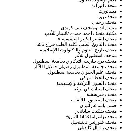
متحف البراءة
مينياتورك
متحف بيرا
متحف رحمي
منشورات ومتحف يابي كريدي
مكتبة متحف أحمد حمدي تانبينار للأدب
متحف القصر الكبير للفسيفساء
متحف التاريخ الطبي بكلية الطب جراح باشا
متحف تاريخ العلوم والتكنولوجيا الإسلامية
متاحف اسطنبول للآثار
متحف برج بيازيت التذكاري بجامعة اسطنبول
متحف جامعة اسطنبول رضوان جلكيلl للآثار
متحف علم الحيوان بجامعة اسطنبول
متحف الخط التركي
متحف الفنون التركية والإسلامية
متحف اسبانك في تركيا
متحف فنربخشة
متحف اسطنبول للألعاب
حسن باشا غازانيزي
متحف شكيب سابانجي
متحف بانوراما 1453 للتاريخ
متحف فلورنس نايتينجيل
متحف زلزال كانديلي