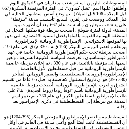
المستوطنات البارزين. استقر شعب ميغاريان في كاديكوي اليوم
وأطلقوا عليها اسم "تشل كيدون". في الفترة البيزنطية المبكرة (667
قبل الميلاد - 196 قبل الميلاد) ، تم وضع أسس اسطنبول الحالية في
قبل الميلاد. ووضعت في القرن السابع. تأسست مدينة "بيزنطة"
على يد شعب ميغاريان وتأسست عام 667. بعد أن أظهرت بنية
المدينة-الدولة لفترة طويلة ، أصبحت بيزنطة قوة يمكنها التدخل في
المنطقة اليونانية القديمة بأكملها بفضل التنمية الاقتصادية التي تدين
بها لموقعها الاستراتيجي. الإمبراطورية الرومانية الإمبراطورية
بيزنطة والعصر الروماني المبكر (196 ق.م - 330 م) ق. في عام 196 ،
أصبحت بيزنطة تحت حكم الإمبراطورية الرومانية. خاصة في عهد
الإمبراطور فيسباسيان ، تعرضت لسياسة اللاتينية السريعة ، وتغير
اسمها إلى بيزنطة باللاتينية. في عام 330 ، تم إعلان بيزنطة عاصمة
للإمبراطورية الرومانية من قبل قسطنطين الأول.العاصمة
الإمبراطورية الرومانية القسطنطينية والعصر الروماني المتأخر
(330-395) هو أن تاريخ اسطنبول كعاصمة بدأ قبل 65 عامًا من تقسيم
الشرق والغرب للإمبراطورية الرومانية. أصبحت بيزنطة عاصمة
للإمبراطورية الرومانية باسم "نوفا روما (روما الجديدة)" بناءً على
طلب الإمبراطور قسطنطين الكبير في عام 330 ، تم تغيير اسم
المدينة من بيزنطة إلى القسطنطينية في ذكرى الإمبراطور بعد
وفاته.
القسطنطينية والعصر الإمبراطوري البيزنطي المبكر (395-1204) هو
أن القسطنطينية كانت أيضًا ألمع وأغنى مدينة في العالم في أوائل
العصور الوسطى. في القسطنطينية وفترة الإمبراطورية اللاتينية