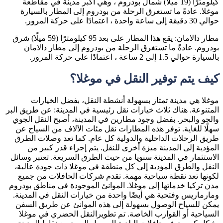
كيلومترًا (19 ميلاً) شمال بودروم ، وهي أكبر مدينة في مقاطعة
موغلا. عادةً ما تستغرق الرحلة من بودروم إلى المطار بالسيارة
حوالي 30 دقيقة إلى ساعة واحدة ، اعتمادًا على حركة المرور.
مطار دالامان: يقع هذا المطار على بعد 95 كيلومترًا (59 ميلًا) شرق
بودروم. عادةً ما تستغرق الرحلة من بودروم إلى مطار دالامان
بالسيارة حوالي 1.5 إلى 2 ساعة ، اعتمادًا على حركة المرور.
كيف يتم توفير النقل في موغلا؟
موغلا هي مدينة تمتاز بسهولة أنشطة النقل، بفضل الخيارات
المتنوعة. هناك ثلاث خيارات نقل رئيسية في المدينة: عن طريق البر
والجو والبحر. بفضل وجود مطارين في المدينة، أصبح النقل الجوي
سهلًا للغاية. توفر هذه المطارات نقل مئات الآلاف من السياح عن
طريق الرحلات الداخلية والدولية كل عام. كما تعد وصلات الطرق
المؤدية إلى المدينة ميزة أخرى للنقل. يتم إجراء قدر كبير من
الاستثمار في المدينة سنويا من حيث الطرق السريعة. تعتبر وسائل
النقل والطرق المؤدية إلى كل منطقة في موغلا ذات جودة عالية،
لكونها تعد نقطة سياحية مهمة. تقدم شركات الحافلات من جميع
مدن تركيا خدماتها إلى موغلا. الموانئ الموجودة في مناطق بودروم
ومارماريس وفتحية هي أيضًا واحدة من خيارات النقل في المدينة.
يمكن للسياح الوصول بسهولة إلى هذه الموانئ عن طريق السفن
السياحية أو القوارب الخاصة. تم تطويرالنقل الحضري في موغلا