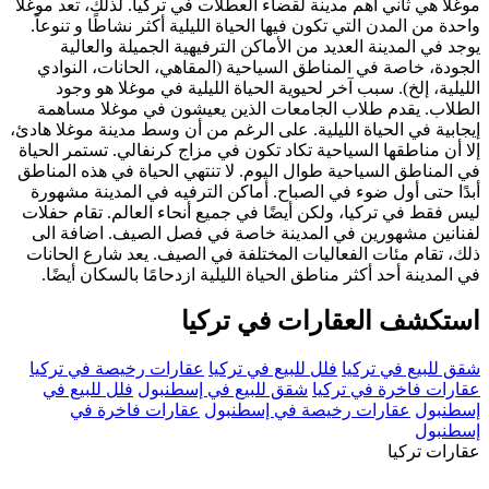
موغلا هي ثاني أهم مدينة لقضاء العطلات في تركيا. لذلك، تعد موغلا
واحدة من المدن التي تكون فيها الحياة الليلية أكثر نشاطًا و تنوعاً.
يوجد في المدينة العديد من الأماكن الترفيهية الجميلة والعالية
الجودة، خاصة في المناطق السياحية (المقاهي، الحانات، النوادي
الليلية، إلخ). سبب آخر لحيوية الحياة الليلية في موغلا هو وجود
الطلاب. يقدم طلاب الجامعات الذين يعيشون في موغلا مساهمة
إيجابية في الحياة الليلية. على الرغم من أن وسط مدينة موغلا هادئ،
إلا أن مناطقها السياحية تكاد تكون في مزاج كرنفالي. تستمر الحياة
في المناطق السياحية طوال اليوم. لا تنتهي الحياة في هذه المناطق
أبدًا حتى أول ضوء في الصباح. أماكن الترفيه في المدينة مشهورة
ليس فقط في تركيا، ولكن أيضًا في جميع أنحاء العالم. تقام حفلات
لفنانين مشهورين في المدينة خاصة في فصل الصيف. اضافة الى
ذلك، تقام مئات الفعاليات المختلفة في الصيف. يعد شارع الحانات
في المدينة أحد أكثر مناطق الحياة الليلية ازدحامًا بالسكان أيضًا.
استكشف العقارات في تركيا
شقق للبيع في تركيا
فلل للبيع في تركيا
عقارات رخيصة في تركيا
عقارات فاخرة في تركيا
شقق للبيع في إسطنبول
فلل للبيع في
إسطنبول
عقارات رخيصة في إسطنبول
عقارات فاخرة في
إسطنبول
عقارات تركيا