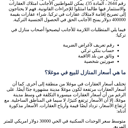
رقم 2644 ، المادة 35). يمكن للمواطنين الأجانب امتلاك العقارات
والاستثمار فيها طالما امتثلوا للإجراءات القانونية. فهم لا يحتاجون
إلى تصريح إقامة لامتلاك عقارات في تركيا. شراء عقارات بقيمة
400000 دولار يمنح الأجانب الحق في الحصول الجنسية التركية.
فيما يلي المتطلبات اللازمة للأجانب ليصبحوا أصحاب منازل في
تركيا:
رقم تعريف لأغراض الضريبة
حساب بنكي تركي
وثائق من بلد الااقمة
صورتين شخصية
ما هي أسعار المنازل للبيع في موغلا؟
تختلف أسعار العقارات في موغلا من منطقة إلى أخرى. كما أن
أسعار العقارات مرتفعة لكون موغلا مدينة مشهورة جدًا أيضًا. على
الرغم من أن أسعار العقارات ميسورة التكلفة في وسط مدينة
موغلا، إلا أن الأسعار ترتفع كثيرًا، لا سيما في المناطق الساحلية. مع
ارتفاع الأسعار، تزداد أيضًا قيمة وأرباح العقارات. الأسعار مذكورة
أدناه:
متوسط ​​سعر الوحدات السكنية في الحي 30000 دولار امريكي للمتر
المربع.