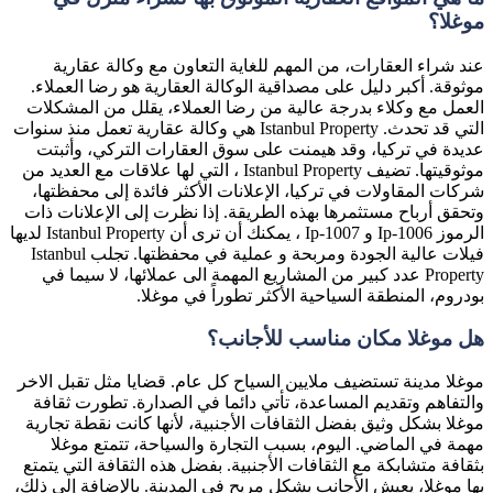
موغلا؟
عند شراء العقارات، من المهم للغاية التعاون مع وكالة عقارية
موثوقة. أكبر دليل على مصداقية الوكالة العقارية هو رضا العملاء.
العمل مع وكلاء بدرجة عالية من رضا العملاء، يقلل من المشكلات
التي قد تحدث. Istanbul Property هي وكالة عقارية تعمل منذ سنوات
عديدة في تركيا، وقد هيمنت على سوق العقارات التركي، وأثبتت
موثوقيتها. تضيف Istanbul Property ، التي لها علاقات مع العديد من
شركات المقاولات في تركيا، الإعلانات الأكثر فائدة إلى محفظتها،
وتحقق أرباح مستثمرها بهذه الطريقة. إذا نظرت إلى الإعلانات ذات
الرموز Ip-1006 و Ip-1007 ، يمكنك أن ترى أن Istanbul Property لديها
فيلات عالية الجودة ومربحة و عملية في محفظتها. تجلب Istanbul
Property عدد كبير من المشاريع المهمة الى عملائها، لا سيما في
بودروم، المنطقة السياحية الأكثر تطوراً في موغلا.
هل موغلا مكان مناسب للأجانب؟
موغلا مدينة تستضيف ملايين السياح كل عام. قضايا مثل تقبل الاخر
والتفاهم وتقديم المساعدة، تأتي دائما في الصدارة. تطورت ثقافة
موغلا بشكل وثيق بفضل الثقافات الأجنبية، لأنها كانت نقطة تجارية
مهمة في الماضي. اليوم، بسبب التجارة والسياحة، تتمتع موغلا
بثقافة متشابكة مع الثقافات الأجنبية. بفضل هذه الثقافة التي يتمتع
بها موغلا، يعيش الأجانب بشكل مريح في المدينة. بالإضافة إلى ذلك،