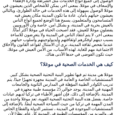
الوصول إلى جميع أنواع الخدمات مثل الشرطة وإدارة الإطفاء
والإسعاف في موغلا. بمعنى آخر، يمكن للأشخاص الذين يعيشون في
موغلا الوصول بسهولة إلى هذه الخدمات في حالة الطوارئ، وبالتالي
يعيشون حياتهم بأمان. عادة ما تكون المدينة مكان يعيش فيه
المتسامحون والمتعلمون. يسمح هذا الوضع لجميع أنواع الناس
بالعيش بحرية في المدينة، و بشكل امن. خاصة وأن الأوروبيين
يفضلون موغلا للعيش، فقد أصبحت الحياة في موغلا أكثر أمانًا.
بمعنى آخر، لا يتم انتقاد الناس في المدينة ولا يتعرضون للاساءة
بسبب دينهم اوفكرهم اوثقافتهم وأيديولوجيتهم وأسلوب حياتهم.
عندما نفحص ثقافة المدينة، نرى أن الامتثال لقواعد القانون والأخلاق
الاجتماعية مهم للغاية. لهذه الأسباب، من الآمن العيش في موغلا،
حيث تكون الفوضى في حدها الأدنى هناك.
كيف هي الخدمات الصحية في موغلا؟
موغلا هي مدينة تم فيها تطوير البنية التحتية الصحية بشكل كبير.
المستشفيات الخاصة و العامة في المدينة مجهزة تجهيزًا جيدًا. يتم
تدريب الكوادر الطبية المؤهلة في المدارس الثانوية والجامعات
المهنية في المدينة. يوجد حوالي 25 مؤسسة طبية مجهزة في
المدينة. بالإضافة إلى ذلك، فإن أشهر الأطباء في تركيا لديهم عيادات
خاصة. بفضل هذه البنية التحتية الصحية القوية، تعد موغلا واحدة من
المدن المهمة في تركيا من حيث السياحة الصحية أيضًا. بالإضافة إلى
المستشفيات الموجودة في المدينة ، تستثمر الدولة والقطاع الخاص
في والمزيد من المؤسسات الطبية في المدينة كل عام. نظرًا لأن