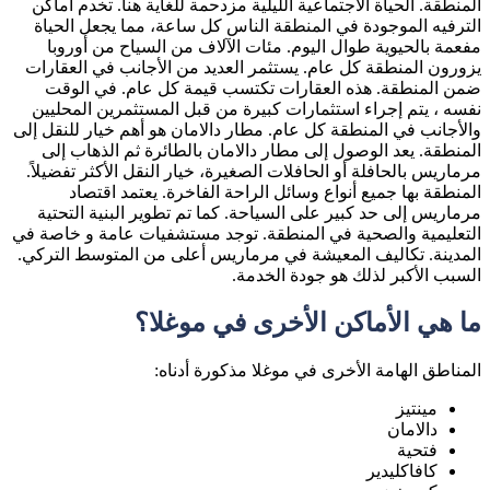
المنطقة. الحياة الاجتماعية الليلية مزدحمة للغاية هنا. تخدم أماكن
الترفيه الموجودة في المنطقة الناس كل ساعة، مما يجعل الحياة
مفعمة بالحيوية طوال اليوم. مئات الآلاف من السياح من أوروبا
يزورون المنطقة كل عام. يستثمر العديد من الأجانب في العقارات
ضمن المنطقة. هذه العقارات تكتسب قيمة كل عام. في الوقت
نفسه ، يتم إجراء استثمارات كبيرة من قبل المستثمرين المحليين
والأجانب في المنطقة كل عام. مطار دالامان هو أهم خيار للنقل إلى
المنطقة. يعد الوصول إلى مطار دالامان بالطائرة ثم الذهاب إلى
مرماريس بالحافلة أو الحافلات الصغيرة، خيار النقل الأكثر تفضيلاً.
المنطقة بها جميع أنواع وسائل الراحة الفاخرة. يعتمد اقتصاد
مرماريس إلى حد كبير على السياحة. كما تم تطوير البنية التحتية
التعليمية والصحية في المنطقة. توجد مستشفيات عامة و خاصة في
المدينة. تكاليف المعيشة في مرماريس أعلى من المتوسط ​​التركي.
السبب الأكبر لذلك هو جودة الخدمة.
ما هي الأماكن الأخرى في موغلا؟
المناطق الهامة الأخرى في موغلا مذكورة أدناه:
مينتيز
دالامان
فتحية
كافاكليدير