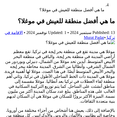
ما هي أفضل منطقة للعيش في موغلا؟
ما هي أفضل منطقة للعيش في موغلا؟
Published: 13 سبتمبر 2024
•
Updated: 1 نوفمبر 2024
•
الاقامة في
تركيا
•
Murat Padar
موغلا هي مدينة تقع في منطقة بحر إيجة في تركيا. تقع معظم
أراضي المدينة في منطقة بحر إيجة، والباقي في منطقة البحر
الأبيض المتوسط. أيدين تحد موغلا من الشمال، دنيزلي وبوردور من
الشمال الشرقي، وأنطاليا من الشرق. المدينة محاطة ببحر إيجه
والبحر الأبيض المتوسط أيضًا. في هذا الصدد، موغلا لها أهمية فريدة.
موغلا هي المدينة ذات الخط الساحلي الأطول في تركيا، وثاني أهم
منطقة لقاء العطلات في تركيا بعد أنطاليا. موغلا مقسمة إلى
مناطق أنشئت على الساحل. كما يتم توزيع التركيبة السكانية في
الغالب على هذه المناطق. يبلغ عدد سكان المدينة أكثر من مليون
نسمة. الميزة الأكثر بروزًا للسكان في موغلا هي أن السكان لديهم
بنية متعددة الثقافات.
بالإضافة إلى ذلك، يعيش هنا أشخاص من أجزاء مختلفة من أوروبا،
وخاصة البريطانيين والألمان والروس والأوكرانيين. كل منطقة من