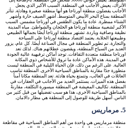
الأتراك، يعيش الأجانب في المنطقة. السبب الأكبر الذي يجعل
الأجانب يفضلون منطقة أورتاجا هو أنها منطقة صغيرة وهادئة. تتأثر
المنطقة بمناخ البحر الأبيض المتوسط. أشهر الصيف حارة وأشهر
الشتاء ممطرة. عادة ما يكون الطقس في أورتاجا مشمس. السبب
الأكبر لشعبية منطقة أورتاجا هو الخلجان والشواطئ. مياه المدينة
نظيفة وصافية وباردة. تشتهر منطقة اورتاجا أيضًا بجمالها الطبيعي
وطبيعتها الخلابة. يعتمد اقتصاد منطقة أورتاجا على السياحة
والتجارة. تم تطوير المنطقة في مجال الصناعة أيضًا. كل عام، يزور
العديد من السياح المنطقة، ويقضون عطلاتهم هناك. لذلك تعد
اورتاجا منطقة متعددة الثقافات. توجد أماكن ترفيهية عالية الجودة
في المدينة. هذه الأماكن عادة ما تروق للأشخاص ذوي المكانة
العالية. على الرغم من ذلك، فإن الحياة الليلية في المنطقة ليست
متطورة جدًا مقارنة بالمناطق السياحية الأخرى. المنطقة تناسب
العائلات في الغالب، وتتمتع بحياة هادئة. تعد المنطقة مكانا آمناً
بفضل هذه الميزات. يستثمر العديد من الأجانب في العقارات في
المنطقة. تكاليف المعيشة في المنطقة ميسورة التكلفة، مقارنةً
بالمناطق السياحية الأخرى، هذا هو سبب تفضيلها من قبل كثير من
الناس. أسهل طريقة للوصول إلى المنطقة هي مطار دالامان.
5. مرماريس
منطقة مرماريس هي واحدة من أهم المناطق السياحية في مقاطعة
موغلا. تقع منطقة مارماريس في شبه الجزيرة. إلى الغرب من