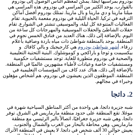
بودروم بمراسيها أيضًا. يمكن لمعظم الناس الوصول إلى بودروم
بالقوارب. يوجد الكثير من المراسي في بودروم. هذه المراسي هي
ميلتا مارينا و دي مارينا و بال مارينا. تمتلك بودروم أفضل أماكن
الترفيه في تركيا. الحياة الليلية في بودروم مفعمة بالحيوية. تقام
الفعاليات المتنوعة كل ليلة، والموسيقى تنشتر في الشوارع. تقام
حفلات الشاطئ والحفلات الموسيقية والمهرجانات كل ساعة من
اليوم. بالإضافة إلى ذلك، هناك العديد من فنادق الخمس نجوم في
المنطقة. يوجد بالمنطقة شواطئ ذات مياه باردة وصافية بأعلام
زرقاء.
أشهر شواطئ بودروم
هي كارجيجيك و يالي كافاك و
بيكسيمت و ثوجا و باراكجي و كوموشلوك. البنية التحتية التعليمية
والصحية في بودروم متطورة للغاية. توجد مستشفيات حكومية
ومستشفيات خاصة وعيادات لأطباء مشهورين عالميًا في المنطقة.
بالإضافة إلى ذلك، هناك عدد كاف من المؤسسات التعليمية في
المنطقة. الموظفون الذين يعيشون في بودروم، هم أشخاص مؤهلون
وخبراء في مجالهم.
2. داتجا
شبه جزيرة داتجا، هي واحدة من أكثر المناطق السياحية شهرة في
موغلا. تقع المنطقة على حدود منطقة مارماريس في الشرق. توفر
داتجا، وهي شبه جزيرة جغرافيًا، اتصالاً بالبر الرئيسي مع منطقة
مارماريس. وهي محاطة بالبحار من الغرب والشمال والجنوب.
يعيش حوالي 30 ألف شخص في داتجا. لا يعيش في المنطقة الأتراك