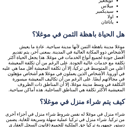
كويجغيز
ميلاس
سيديكمير
اولا
ياتاغان
هل الحياة باهظة الثمن في موغلا؟
موغلا مدينة باهظة الثمن لأنها مدينة سياحية. عادة ما يعيش
الأشخاص ذوو المكانة العالية في المدينة. بمعنى آخر، يتم تقديم
أفضل جودة لجميع أنواع الخدمات في موغلا. هذا يجعل الحياة أكثر
تكلفة مع خدمات عالية الجودة. على الرغم من أن تكلفة المعيشة
أعلى من المتوسط ​​في تركيا، إلا أن تكلفة المعيشة أقل مما هي عليه
في أوروبا. الأشخاص الذين يعملون في موغلا هم أشخاص مؤهلون
في مجالاتهم أيضًا. على الرغم من أن تكاليف المعيشة ميسورة
التكلفة في وسط مدينة موغلا، إلا أن المناطق ذات الظروف
المعيشية الأكثر تكلفة هي المناطق الساحلية. هذه أماكن سياحية.
كيف يتم شراء منزل في موغلا؟
شراء منزل في موغلا له نفس شروط شراء منزل في أجزاء أخرى
من تركيا. شراء منزل في تركيا عملية سهلة وسريعة للغاية. يضمن
دستور جمهورية تركيا حق الملكية للجميع (قانون السجل العقاري