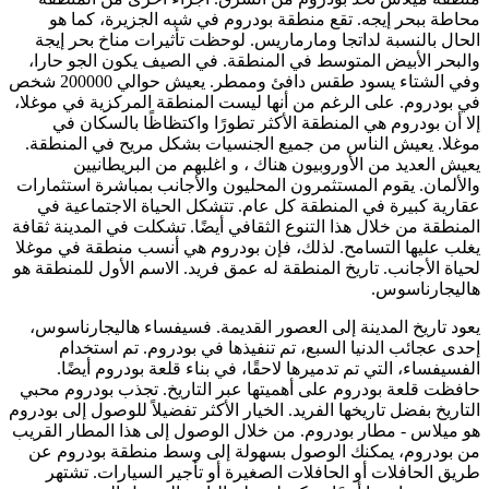
محاطة ببحر إيجه. تقع منطقة بودروم في شبه الجزيرة، كما هو
الحال بالنسبة لداتجا ومارماريس. لوحظت تأثيرات مناخ بحر إيجة
والبحر الأبيض المتوسط ​​في المنطقة. في الصيف يكون الجو حارا،
وفي الشتاء يسود طقس دافئ وممطر. يعيش حوالي 200000 شخص
في بودروم. على الرغم من أنها ليست المنطقة المركزية في موغلا،
إلا أن بودروم هي المنطقة الأكثر تطورًا واكتظاظًا بالسكان في
موغلا. يعيش الناس من جميع الجنسيات بشكل مريح في المنطقة.
يعيش العديد من الأوروبيون هناك ، و اغلبهم من البريطانيين
والألمان. يقوم المستثمرون المحليون والأجانب بمباشرة استثمارات
عقارية كبيرة في المنطقة كل عام. تتشكل الحياة الاجتماعية في
المنطقة من خلال هذا التنوع الثقافي أيضًا. تشكلت في المدينة ثقافة
يغلب عليها التسامح. لذلك، فإن بودروم هي أنسب منطقة في موغلا
لحياة الأجانب. تاريخ المنطقة له عمق فريد. الاسم الأول للمنطقة هو
هاليجارناسوس.
يعود تاريخ المدينة إلى العصور القديمة. فسيفساء هاليجارناسوس،
إحدى عجائب الدنيا السبع، تم تنفيذها في بودروم. تم استخدام
الفسيفساء، التي تم تدميرها لاحقًا، في بناء قلعة بودروم أيضًا.
حافظت قلعة بودروم على أهميتها عبر التاريخ. تجذب بودروم محبي
التاريخ بفضل تاريخها الفريد. الخيار الأكثر تفضيلاً للوصول إلى بودروم
هو ميلاس - مطار بودروم. من خلال الوصول إلى هذا المطار القريب
من بودروم، يمكنك الوصول بسهولة إلى وسط منطقة بودروم عن
طريق الحافلات أو الحافلات الصغيرة أو تأجير السيارات. تشتهر