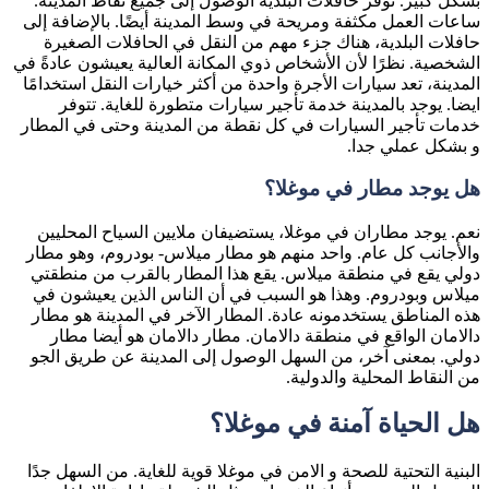
بشكل كبير. توفر حافلات البلدية الوصول إلى جميع نقاط المدينة.
ساعات العمل مكثفة ومريحة في وسط المدينة أيضًا. بالإضافة إلى
حافلات البلدية، هناك جزء مهم من النقل في الحافلات الصغيرة
الشخصية. نظرًا لأن الأشخاص ذوي المكانة العالية يعيشون عادةً في
المدينة، تعد سيارات الأجرة واحدة من أكثر خيارات النقل استخدامًا
ايضا. يوجد بالمدينة خدمة تأجير سيارات متطورة للغاية. تتوفر
خدمات تأجير السيارات في كل نقطة من المدينة وحتى في المطار
و بشكل عملي جدا.
هل يوجد مطار في موغلا؟
نعم. يوجد مطاران في موغلا، يستضيفان ملايين السياح المحليين
والأجانب كل عام. واحد منهم هو مطار ميلاس- بودروم، وهو مطار
دولي يقع في منطقة ميلاس. يقع هذا المطار بالقرب من منطقتي
ميلاس وبودروم. وهذا هو السبب في أن الناس الذين يعيشون في
هذه المناطق يستخدمونه عادة. المطار الآخر في المدينة هو مطار
دالامان الواقع في منطقة دالامان. مطار دالامان هو أيضا مطار
دولي. بمعنى آخر، من السهل الوصول إلى المدينة عن طريق الجو
من النقاط المحلية والدولية.
هل الحياة آمنة في موغلا؟
البنية التحتية للصحة و الامن في موغلا قوية للغاية. من السهل جدًا