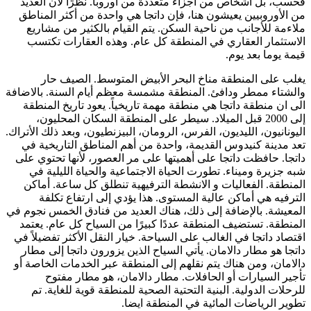
فحسب، بل أشخاص من أجزاء متعددة من أوروبا. نظرًا لأن العديد
من الأوروبيين يعيشون هنا، فإن داتجا هي واحدة من أكثر المناطق
ملاءمة للأجانب من ناحية السكن. يتم القيام بالكثير من مشاريع
الاستثمار العقاري في المنطقة كل عام. وهذه العقارات تكتسب
قيمة يوما بعد يوم.
يغلب على المنطقة مناخ البحر الأبيض المتوسط. الصيف حار
والشتاء ممطر ودافئ. المنطقة مشمسة معظم أيام السنة. بالاضافة
الى ان منطقة داتجا هي منطقة مهمة تاريخياً. يعود تاريخ المنطقة
إلى 2000 قبل الميلاد. سيطر على المنطقة السكان المحليون،
اليونانيون، الليديون، الفرس، الرومان، البيزنطيون، وبعد ذلك الأتراك.
تعد مدينة كنيدوس القديمة، واحدة من أهم المناطق التاريخية في
داتجا. حافظت داتجا على أهميتها على مر العصور، لأنها تحتوي على
شبه جزيرة وميناء. تطورت الحياة الاجتماعية والحياة الليلية في
المنطقة. الفعاليات و الانشطة الترفيهية تنطلق كل ساعة. أماكن
الترفيه هي أماكن عالية المستوى. هذا يؤدي إلى ارتفاع تكلفة
المعيشة. بالإضافة إلى ذلك، هناك العديد من فنادق الخمس نجوم في
المنطقة. تستضيف المنطقة عددًا كبيرًا من السياح كل عام. يعتمد
اقتصاد داتجا في الغالب على السياحة. خيار النقل الأكثر تفضيلاً في
داتجا هو مطار دالامان. يأتي السياح الذين يزورون داتجا إلى مطار
دالامان، ومن هناك يتم نقلهم إلى المنطقة عبر الخدمات الخاصة أو
تأجير السيارات أو الحافلات. مطار دالامان، هو مطار مفتوح
للرحلات الدولية. البنية التحتية الصحية للمنطقة قوية للغاية. تم
تطوير الرياضات المائية في المنطقة ايضا.