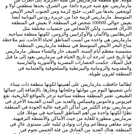
مارماريس، تقع شبه جزيرة داتجا. من الشرق، يحدها منطقتي أولا و
كويجغيز. يحدها من الغرب خليج كرمة ومن الجنوب البحر الأبيض
المتوسط. مارماريس قريبة جدا من جزيرة رودس اليونانية أيضا.
يعيش حوالي 100000 شخص في المنطقة. لا يعيش في المنطقة
الأتراك فحسب، ولكن الأشخاص من جنسيات مختلفة مثل
البريطانيين والألمان والأوكرانيين والروس، لكونها منطقة سياحية.
مارماريس هي واحدة من أنسب المناطق لحياة الأجانب. تتم ملاحظة
مناخ البحر الأبيض المتوسط ​​في منطقة مارماريس. المنطقة
مشمسة معظم أيام السنة. الصيف حار والشتاء ممطر. مارماريس
لها تاريخ غني. لدرجة أن تاريخ الحياة في مرماريس يعود إلى ما قبل
قبل الميلاد. حكمت الحضارات المصرية والآشورية والفارسية
والمقدونية والرومانية والبيزنطية والسلجوقية والعثمانية في
المنطقة لقرون طويلة.
لطالما حافظت مارماريس على أهميتها لكونها منطقة ذات ميناء.
تأتي شعبيتها اليوم من موانئها وخلجانها وبحارها. بالإضافة إلى جمالها
الطبيعي، تعتبر المنطقة منطقة سياحية تزخر بالمواقع التاريخية. تقع
فيزيوس وعاموس وفينيكس والعديد من المدن القديمة الأخرى في
مرماريس. يوجد الكثير من أماكن الترفيه عالية الجودة في المنطقة.
نظرًا لكونها واحدة من أهم المناطق السياحية في موغلا، فإن
مرماريس متطورة للغاية من حيث الأماكن والأنشطة الترفيهية.
توجد مقاهي ومطاعم وبارات ونوادي ليلية على مستوى عالٍ في
المنطقة. هناك العديد من الفنادق من فئة الخمس نجوم في