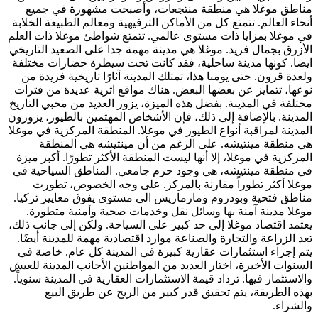
مناطق موغلا هي منطقة منتجعات، وأصبحت مشهورة في جميع
أنحاء العالم. تتمتع كل من الأماكن الترفيهية ومعالم الطبيعة الخلابة
في موغلا بمزايا ذات مستوى عالمي. تتمتع شواطئ موغلا ذات العلم
الأزرق بجمال فريد. موغلا هي مدينة مهمة جدا على الصعيد التاريخي
ايضا. كونها مدينة ساحلية، فقد كانت تحت سيطرة حضارات مختلفة
ولعدة قرون. حتى يومنا هذا، تمتلك المدينة آثارًا تاريخية فريدة من
نوعها، تتمايز عن بعضها البعض. هناك مواقع اثرية عديدة من فترات
مختلفة في المدينة. بفضل هذه الميزة، يزور العديد من محبي التاريخ
المدينة. بالإضافة إلى ذلك، فإن الأشخاص المهتمين بالطيور، يزورون
المدينة لمراقبة أنواع الطيور في موغلا. المنطقة المركزية في موغلا
هي منطقة مينتيشه. على الرغم من أن مينتيشه هي المنطقة
المركزية في موغلا، إلا أنها ليست المنطقة الأكثر تطورًا. أكبر ميزة
في منطقة مينتيشه، هي وجود حرم جامعي. المناطق السياحية في
موغلا أكثر تطوراً مقارنة بالمركز. على وجه الخصوص، تطورت
مناطق فتحية وبودروم ومارماريس الى مستوى يفوق معايير تركيا.
موغلا مدينة آمنة بها وسائل نقل وخدمات صحية وأمنية متطورة.
يعتمد اقتصاد موغلا إلى حد كبير على السياحة. ولكن إلى جانب ذلك،
تعد الزراعة والتجارة والصناعة موارد اقتصادية مهمة للمدينة أيضًا.
يتم إجراء استثمارات عقارية كبيرة في المدينة كل عام. خاصة في
السنوات الأخيرة، اختار العديد من المواطنين الأجانب المدينة للعيش
والاستثمار فيها. تزداد قيمة الاستثمارات العقارية في المدينة سنوياً.
بهذه الطريقة، يتم تحقيق قدر كبير من الربح عن طريق البيع
والشراء.