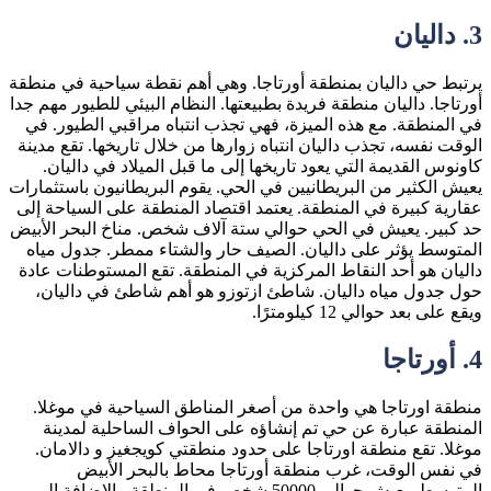
3. داليان
يرتبط حي داليان بمنطقة أورتاجا. وهي أهم نقطة سياحية في منطقة
أورتاجا. داليان منطقة فريدة بطبيعتها. النظام البيئي للطيور مهم جدا
في المنطقة. مع هذه الميزة، فهي تجذب انتباه مراقبي الطيور. في
الوقت نفسه، تجذب داليان انتباه زوارها من خلال تاريخها. تقع مدينة
كاونوس القديمة التي يعود تاريخها إلى ما قبل الميلاد في داليان.
يعيش الكثير من البريطانيين في الحي. يقوم البريطانيون باستثمارات
عقارية كبيرة في المنطقة. يعتمد اقتصاد المنطقة على السياحة إلى
حد كبير. يعيش في الحي حوالي ستة آلاف شخص. مناخ البحر الأبيض
المتوسط يؤثر على داليان. الصيف حار والشتاء ممطر. جدول مياه
داليان هو أحد النقاط المركزية في المنطقة. تقع المستوطنات عادة
حول جدول مياه داليان. شاطئ ازتوزو هو أهم شاطئ في داليان،
ويقع على بعد حوالي 12 كيلومترًا.
4. أورتاجا
منطقة اورتاجا هي واحدة من أصغر المناطق السياحية في موغلا.
المنطقة عبارة عن حي تم إنشاؤه على الحواف الساحلية لمدينة
موغلا. تقع منطقة اورتاجا على حدود منطقتي كويجغيز و دالامان.
في نفس الوقت، غرب منطقة أورتاجا محاط بالبحر الأبيض
المتوسط. يعيش حوالي 50000 شخص في المنطقة. بالإضافة إلى