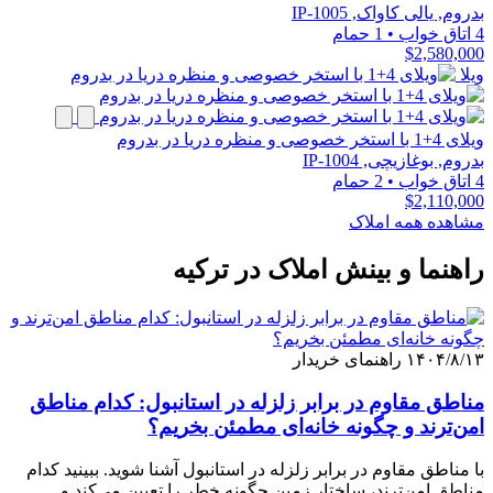
بدروم, یالی کاواک, IP-1005
4 اتاق خواب
•
1 حمام
$2,580,000
ویلا
ویلای 4+1 با استخر خصوصی و منظره دریا در بدروم
بدروم, بوغازیچی, IP-1004
4 اتاق خواب
•
2 حمام
$2,110,000
مشاهده همه املاک
راهنما و بینش املاک در ترکیه
۱۴۰۴/۸/۱۳
راهنمای خریدار
مناطق مقاوم در برابر زلزله در استانبول: کدام مناطق
امن‌ترند و چگونه خانه‌ای مطمئن بخریم؟
با مناطق مقاوم در برابر زلزله در استانبول آشنا شوید. ببینید کدام
مناطق امن‌ترند، ساختار زمین چگونه خطر را تعیین می‌کند و