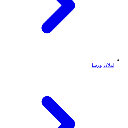
املاک بورسا