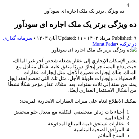
ده ویژگی برتر یک ملک اجاره ای سودآور
ده ویژگی برتر یک ملک اجاره ای سودآور
Published: ۹ مرداد ۱۴۰۳
•
Updated: ۱۱ آبان ۱۴۰۳
•
سرمایه گذاری
در ترکیه
•
Murat Padar
يشير الإسكان الإيجاري إلى عقار يشغله شخص آخر غير المالك،
حيث يدفع المستأجر إيجارًا دوريًا متفق عليه بشكل متبادل مع
المالك. هناك إيجارات قصيرة الأجل، مثل إيجارات عقارات
الاصطياف، وإيجارات طويلة الأجل، مثل تلك التي تخضع لعقد إيجار
يمتد من سنة إلى ثلاث سنوات. يعد امتلاك عقار مؤجر شكلًا نشطًا
من أشكال الاستثمار العقاري أيضًا.
يمكنك الاطلاع ادناه على ميزات العقارات الايجارية المربحة:
أحياء ذات زبائن منخفضي التكلفة مع معدل خلو منخفض
أحياء امنه
عقارات تستحق قيمة المبالغ المدفوعة
المرافق الصحية المناسبة
المناخ الملائم