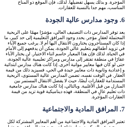
المؤجرة. و بذلك يسهل تفضيلها. لذلك، فإن الموقع ذو المناخ
المناسب، مهم جدا بالنسبة للعقارات.
6.
وجود مدارس عالية الجودة
يعد توفر المدارس ذات التصنيف العالي، مؤشرًا مهمًا على الربحية
المحتملة لعقار مؤجر. يحدد وجود المرافق التعليمية إلى حد كبير، ما
إذا كان المستأجرون يختارون الانتقال اليها أم لا. يرغب جميع الآباء
في تزويد أطفالهم بتعليم عالي الجودة، يمكن أن يدفعهم إلى الأمام
في الحياة. لذلك فإن هذا المعيار حاسم اثناء الاختيار. لن يختار الآباء
عقارًا في منطقة تفتقر إلى مدارس ومراكز تعليمية عالية الجودة،
حتى لو كان فيها معايير مواتية أخرى. إذا كانت هناك مدارس ابتدائية
و إعدادية وثانوية ذات معايير جيدة في الحي، فسيزيد ذلك من قيمة
العقار. في الوقت نفسه، تضمن المدارس عالية المستوى، الربحية
المستدامة للعقارات أيضًا، حيث لا يفضل الانتقال المستمر بين
المنازل من قبل الأغلبية. وبالتالي، إذا كانت هناك مدارس جامعية
ذات تعليم عالٍ في المنطقة، فهذه ديناميكية قوية تزيد من قيمة
العقارات المؤجرة.
7.
المرافق المادية والاجتماعية
تعتبر المرافق المادية والاجتماعية من أهم المعايير المشتركة لكل
من يبحث عن السكن دون استثناء. إن وجود هذه المرافق وجودتها