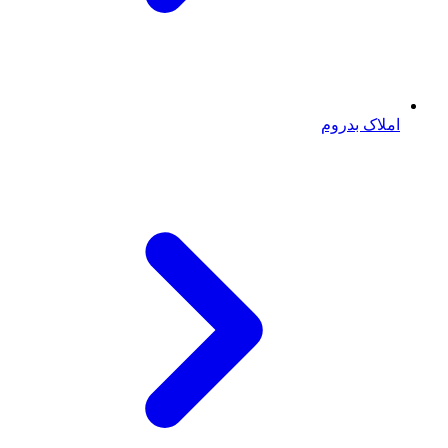
املاک بدروم