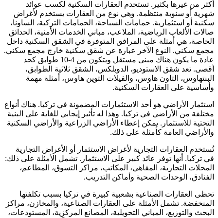
أكثر من غيرها بكثير. تستخدم العقارات السكنية لكسب عوائد
شهرية أو سنوية منتظمة. وهي نوع من العقارات يستخدم لأغراض
سكنية أو استثمارية. حمامات السباحة، الحمامات التركية، الساونا،
صالات الألعاب الرياضية، الملاعب، مباني الخدمات الأمنية، الحدائق
الخاصة، هي أمثلة على المرافق المتوفرة في الشقق السكنية داخل
مجمع سكني. النوع الآخر عبارة عن شقق سكنية خارج مجمع سكني.
عادة ما يكون هناك مبنى مستقل ويتكون من 4-10 طوابق كحد
أقصى. تعد شقق الاستوديو، الدوبلكس، الشقق ثلاثية الطوابق،
البنتهاوس، التاون هاوس، والفيلات التوين هاوس، أمثلة مهمة
وأساسية على العقارات السكنية.
استثمار الأراضي هو أحد الاستثمارات المضمونة في تركيا. هناك أنواع
مختلفة من الأراضي في تركيا. وهذا له تأثير إيجابي للغاية على البنية
التحتية للاستثمار. يمكن إعطاء الأراضي الزراعية والأراضي السكنية
والأراضي العامة كأمثلة على ذلك.
تُستخدم العقارات التجارية لأغراض الاستثمار أو الأغراض التجارية
في تركيا. أنها توفر عائد كبير على الاستثمار. تشمل الأمثلة على ذلك:
المحلات التجارية، المقاهي، المكاتب، مراكز التسوق، المطاعم،
الفنادق، الوحدات الصحية وأماكن التدريب.
تحظى العقارات الصناعية بشعبية كبيرة في تركيا بسبب تكلفتها
المنخفضة. تشمل الأمثلة على العقارات الصناعية، والمخازن، مراكز
البحث والتوزيع، المباني التحويلية، المصانع المركزية، المستودعات،