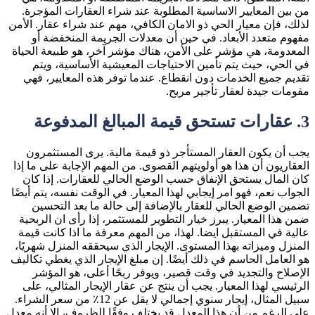
من بين المعايير الاساسية المطلوبة عند شراء العقارات المؤجرة.
لذلك، فإن معيار الحي ذو الامان الكافي، مهم عند شراء عقار. الأمن
مفهوم متعدد الأبعاد. في حين أن معدلات الجريمة المنخفضة أو
المعدومة، هي مؤشر على الأمن، هناك مؤشر آخر، هو طبيعة الحياة
في الحي، حيث يتم تأمين الاحتياجات المعيشية الأساسية، ويتم
تقديم جميع الخدمات دون انقطاع. عندما توفر هذه المعايير، فهي
مقومات جيدة لعقار تأجير مربح.
3.
عقارات تستحق قيمة المبالغ المدفوعة
يجب أن يكون العقار المستأجر ذو قيمة مالية. يرى المستثمرون
العقاريون أن هذا هو أولويتهم القصوى. من المهم الإجابة على ما إذا
كان المال يستحق الإنفاق حسب الوضع الحالي للعقارات. إذا كان
الجواب نعم، فهو امر إيجابي لهذا المعيار. في الوقت نفسه، يتم أيضًا
تضمين الوضع الحالي للعقار بالإضافة إلى حالة ما بعد التحسين
ضمن هذا المعيار. يبرز خيار التطوير للمستثمر، إذا رأى ان الربحية
عالية في المستقبل ايضا. لهذا، من المهم معرفة ما اذا كانت قيمة
المنزل وميزاته بهذا المستوى. الإيجار الذي سيحققه المنزل شهريًا،
هو العامل الحاسم في ذلك أيضًا. إن مبلغ الإيجار الذي يغطي تكاليف
الإصلاح والتجديد في وقت قصير، ويوفر ربحًا أعلى، هو المؤشر
الرئيسي لهذا المعيار. يجب أن ينتج عن عقار الإيجار المثالي، على
سبيل المثال، إيجار سنوي إجمالي لا يقل عن 12٪ من سعر الشراء.
على الرغم من أن هذا المعدل قد يختلف وفقًا للظروف، إلا أنه معدل