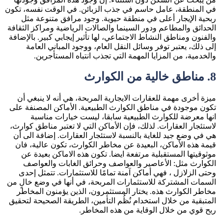
في المنطقة، عامل حاسم في جذب الزبائن. في الوقت نفسه، تكون
ربحية الإيجار أعلى في منطقة حيوية. وجود مرافق متنوعة مثل
الحدائق والمطاعم ودور السينما والصالات الرياضية ومراكز الثقافة
والفنون ومناطق النشاط الاجتماعي، لها تأثير إيجابي كبير. بالإضافة
إلى ذلك، يعتبر توفر وسائل النقل العام، ووجود المباني العامة
والخدمية، من المزايا المهمة التي تجذب انتباه المستأجرين.
8.
مناطق خالية من الكوارث
ميزة أخرى مهمة للعقارات الايجارية المربحة، هي أنه لا ينبغي أن
تكون موجودة في مناطق الكوارث الطبيعية. الأماكن المصنفة على
انها معرضة للكوارث الطبيعية سابقا، ليست خيارات مناسبة
لاستئجار العقارات. لذلك، فإن الأماكن التي لا تعتبر مناطق كوارث،
هي في وضع جيد للغاية بالنسبة لاستئجار العقارات. إضافة الى أن
قيمة هذه الأماكن، البعيدة عن مخاطر الكوارث، تكون عالية، فان
موثوقيتها المستقبلية مرتفعة ايضا. تكون هذه الاماكن بعيدة عن
الكوارث مثل: الأعاصير والعواصف وحرائق الغابات والعواصف
وحتى الزلازل ، فهي أماكن آمنة تمامًا للاستثمارات. تتمثل إحدى
السمات المشتركة للاستثمارات المربحة، في أنها في وضع خالٍ من
مخاطر الكوارث هذه. يختار المستثمرون، الذين يؤمنون المخاطر
المتبقية من خلال استخدام نُظُم التأمين، الطريقة الصحيحة لتحقيق
ربح قوي من خلال الوقاية من هذه المخاطر.