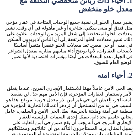
1.
أحياء ذات زبائن منخفضي التكلفة مع
معدل
خلو منخفض
يشير معدل الخلو إلى نسبة جميع الوحدات المتاحة في عقار مؤجر،
مثل فندق أو مبنى سكني، شاغرة أو غير مأهولة في أي وقت. تشير
معدلات الخلو المنخفضة إلى شغل المزيد من الوحدات. علاوة على
ذلك، تشير معدلات الخلو المرتفعة إلى أن الناس لا يريدون السكن
في مبنى أو حي معين. تعد معدلات الخلو عنصراً متغيراً أساسيًا
لأصحاب العقارات، لأنها توضح أداء مبانيهم مقارنة بمعدل الشواغر
في الجوار. هذه المعدلات هي أيضًا مؤشرات اقتصادية لأنها تصور
الوضع العام للسوق.
2.
أحياء امنه
يعد الحي الآمن عاملاً مهمًا للاستثمار الإيجاري المربح، عندما يتعلق
الأمر باستثمار العقارات المؤجرة، فإن الأمن مهم جدًا. لن يتقصد
المستأجر، العيش في حي غير آمن، ذو معدل جريمة مرتفع. هذا هو
السبب في أنه من المستحيل أن تزدهر أعمالك التجارية المؤجرة في
منطقة غير آمنة ومليئة بالجريمة أيضًا. الحي الآمن و السلمي، عامل
إيجابي حاسم بحد ذاته. تتمثل إحدى السمات الرئيسية للعقار
الإيجاري المربح، في أنه يجب أن يقع ضمن حي آمن للغاية. على
سبيل المثال، يريد المستأجرون التأكد من أن عائلاتهم وممتلكاتهم
آمنة. المناطق، ذات معدلات الجريمة المنخفضة أو المعدومة، هي