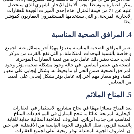
يمكن اعتباره متوسطًا. يجب ألا يقل الإيجار الشهري الذي ستحصل
عليه عن 1٪ من قيمة المنزل. هذه إحدى الميزات الجيدة للعقارات
الايجارية المربحة، و التي يستخدمها المستثمرون العقاريون كمؤشر
أيضًا.
4.
المرافق الصحية المناسبة
تعتبر المرافق الصحية المناسبة معيارًا مهمًا آخر يتسائل عنه الجميع.
و خاصة بالنسبة للوحدات المتكاملة، و التي تقع بالقرب من مركز
الحي، حيث يعتبر ذلك عامل يزيد من قيمة العقارات المؤجرة.
الصحة هي عنصر أساسي. في حالة وجود مشكلة صحية، يؤثر وجود
المرافق الصحية ضمن الحي او ما يحيط به، بشكل إيجابي على معيار
الثقة، وهو معيار مهم آخر. إنه عامل يؤثر بشكل إيجابي على العديد
من المعايير.
5.
المناخ الملائم
يعد المناخ معيارًا مهمًا في نجاح مشاريع الاستثمار في العقارات
الايجارية المربحة. غالبًا ما تنجح المنازل في المواقع ذات المناخ
المناسب في جذب الزبائن. الظروف المناخية المثالية جذابة للغاية
بالنسبة للزبون. تقلل الظروف الجوية القاسية من الأفضلية. في حين
أن الظروف الجوية المعتدلة توفر ربحية أعلى لجميع العقارات