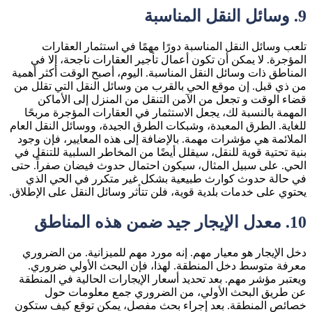
9.
وسائل النقل المناسبة
تلعب وسائل النقل المناسبة دورًا مهمًا في استثمار العقارات
المؤجرة. لا يمكن أن تكون أعمال تأجير العقارات ناجحة، إلا في
المناطق ذات وسائل النقل المناسبة. اليوم، أصبح الوقت أكثر أهمية
من ذي قبل. إن موقع الحي بالقرب من وسائل النقل التي تقلل من
قضاء الوقت و تجعل من الآمن التنقل من المنزل إلى الأماكن
المهمة بالنسبة لك، يجعل الاستثمار في العقارات المؤجرة مربحًا
للغاية. الطرق المعبدة، وشبكات الطرق الجيدة، ووسائل النقل العام
الملائمة هي مؤشرات مهمة. بالإضافة إلى هذه المعايير، فإن وجود
بنية تحتية قوية للنقل، سيقلل أيضًا من المخاطر السلبية للتنقل في
الحي. على سبيل المثال، سيكون احتمال حدوث فيضان صفراً. حتى
في حالة حدوث كوارث طبيعية بشكل غير متكرر في الحي الذي
يحتوي على خدمات بلدية قوية، فلن تتأثر وسائل النقل على الإطلاق.
10.
معدل الإيجار جيد ضمن هذه المناطق
دخل الإيجار هو معيار مهم. إنه مورد مهم للميزانية. من الضروري
معرفة متوسط ​​دخل المنطقة. لهذا، فإن البحث الأولي ضروري.
ويعتبر مؤشر مهم. بعد تحديد أسعار الإيجارات الحالية في المنطقة
عن طريق البحث الأولي، من الضروري جمع معلومات حول
خصائص المنطقة. بعد إجراء بحث مفصل، يمكن توقع كيف ستكون