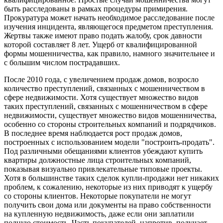
быть расследованы в рамках процедуры примирения.
Прокуратура может начать необходимое расследование после
изучения инцидента, являющегося предметом преступления.
Жертвы также имеют право подать жалобу, срок давности
которой составляет 8 лет. Ущерб от квалифицированной
формы мошенничества, как правило, намного значительнее и
с большим числом пострадавших.
После 2010 года, с увеличением продаж домов, возросло
количество преступлений, связанных с мошенничеством в
сфере недвижимости. Хотя существует множество видов
таких преступлений, связанных с мошенничеством в сфере
недвижимости, существует множество видов мошенничества,
особенно со стороны строительных компаний и подрядчиков.
В последнее время наблюдается рост продаж домов,
построенных с использованием модели "построить-продать".
Под различными обещаниями клиентов убеждают купить
квартиры должностные лица строительных компаний,
показывая визуально привлекательные типовые проекты.
Хотя в большинстве таких сделок купли-продажи нет никаких
проблем, к сожалению, некоторые из них приводят к ущербу
со стороны клиентов. Некоторые покупатели не могут
получить свои дома или документы на право собственности
на купленную недвижимость, даже если они заплатили
полную стоимость. Часть покупателей, напротив, получает