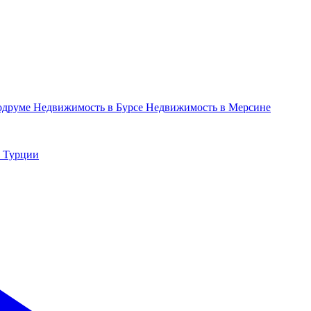
одруме
Недвижимость в Бурсе
Недвижимость в Мерсине
в Турции