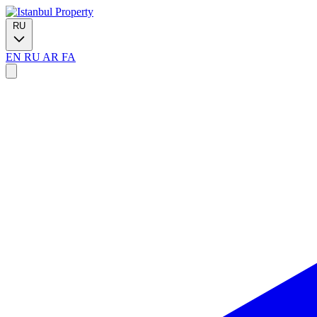
RU
EN
RU
AR
FA