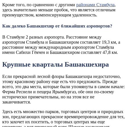
Кроме того, по сравнению с другими
районами Стамбула
,
здесь значительно меньше пробок, что является отличным
преимуществом, компенсирующим удаленность.
Как далеко Башакшехир от ближайших аэропортов?
В Стамбуле 2 разных аэропорта. Расстояние между
аэропортом Стамбула и Башакшехиром составляет 19,3 км, а
расстояние между международным аэропортом Стамбула
имени Сабихи Гёкчен и Башакшехиром составляет 47,8 км.
Крупные кварталы Башакшехира
Если прекрасной лесной флоры Башакшехира недостаточно,
этому красивому району еще есть что предложить. Прежде
всего, это два места, которые были упомянуты в самом начале:
Ферма Реснели и пещера Ярымбургаз, обе они по-своему
исторически примечательны, но на этом все не
заканчивается.
Здесь есть множество парков, торговых центров и природных
зон, предлагающих прекрасное времяпрепровождение для тех,
кто захочет их посетить, о торговых центрах мы еще
упомянем, а вот природный парк Шамлар заслуживает