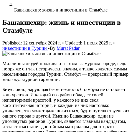
Башакшехир: жизнь и инвестиции в Стамбуле
Башакшехир: жизнь и инвестиции в
Стамбуле
Published: 12 сентября 2024 г.
•
Updated: 1 июля 2025 г.
•
инвестиции в Турции
•
By
Murat Padar
Миллионы людей проживают в этом гламурном городе, ведь
не зря же он так исторически значим, а также является самым
населенным городом Турции. Стамбул — прекрасный пример
многокультурной гармонии.
Безусловно, чарующая безмятежность Стамбула не оставляет
конкурентов. И каждый его район обладает своей
неповторимой красотой, у каждого из них своя
восхитительная история, и каждый из них настолько
уникален, что может даже показаться, будто путешествуешь из
одного города в другой. Именно Башакшехир, один из
упомянутых районов Турции, является главным кандидатом,
и эта статья станет достойным материалом для тех, кто
заинтересован в нем. Здесь представлено все, что необходимо