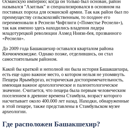
Османскую империю; когда он только был основан, район
назывался "Азатлык" и специализировался в основном на
поставках пороха для османской армии. Так как район был по
преимуществу сельскохозяйственным, то позднее его
переименовали в Реснели Чифтлиги («Поместье Реснели»),
так как именно здесь находились владения лидера
младотурецкой революции Ахмед Ниязи-бея, прозванного
«Реснели».
До 2009 года Башакшехир оставался кварталом района
Кючюкчекмедже. Однако позже, отделившись, он стал
самостоятельным районом.
Какой бы краткой и неполной ни была история Башакшехира,
есть еще одно важное место, о котором нельзя не упомянуть.
Пещера Ярымбургаз, историческая достопримечательность,
имеющая важное археологическое и палеонтологическое
значение. Считается, что пещера была первым человеческим
поселением в древние времена Стамбула, возраст которого
насчитывает около 400.000 лет назад. Находки, обнаруженные
в этой пещере, также представлены в Стамбульском музее
археологии.
Где расположен Башакшехир?