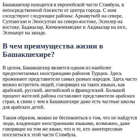
Башакшехир находится в европейской части Стамбула, в
непосредственной близости от центра города. С ним
соседствуют следующие районы: Арнавуткёй на севере,
Султангази и Эюпсултан на северо-востоке, Эсенлер на
востоке, Баджылар, Кючюкчекмедже и Авджылар на юге,
Эсеньюрт на западе.
В чем преимущества жизни в
Башакшехире?
В целом, Башакшехир является одним из наиболее
предпочитаемых иностранцами районов Турции. Здесь
проживают представители самых разных народов. Здесь часто
можно встретить людей, говорящих на таких языках, как
арабский, русский, английский и французский. Большой
процент жителей района составляют представители арабских
стран, в связи с чем в Башакшехире даже есть частные школы
для арабских детей.
Таким образом, можно не беспокоиться о том, что не найдутся
люди, владеющие иностранными языками, возможно, даже
говорящие на том же языке, что и те, кто заинтересован
поселиться в этой части Стамбула.