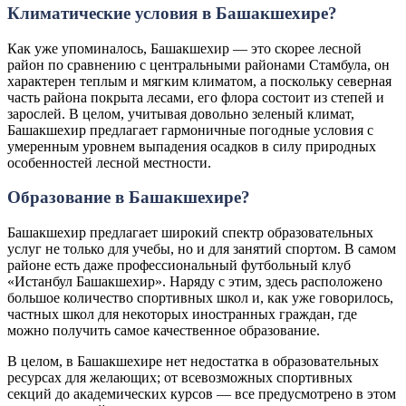
Климатические условия в Башакшехире?
Как уже упоминалось, Башакшехир — это скорее лесной
район по сравнению с центральными районами Стамбула, он
характерен теплым и мягким климатом, а поскольку северная
часть района покрыта лесами, его флора состоит из степей и
зарослей. В целом, учитывая довольно зеленый климат,
Башакшехир предлагает гармоничные погодные условия с
умеренным уровнем выпадения осадков в силу природных
особенностей лесной местности.
Образование в Башакшехире?
Башакшехир предлагает широкий спектр образовательных
услуг не только для учебы, но и для занятий спортом. В самом
районе есть даже профессиональный футбольный клуб
«Истанбул Башакшехир». Наряду с этим, здесь расположено
большое количество спортивных школ и, как уже говорилось,
частных школ для некоторых иностранных граждан, где
можно получить самое качественное образование.
В целом, в Башакшехире нет недостатка в образовательных
ресурсах для желающих; от всевозможных спортивных
секций до академических курсов — все предусмотрено в этом