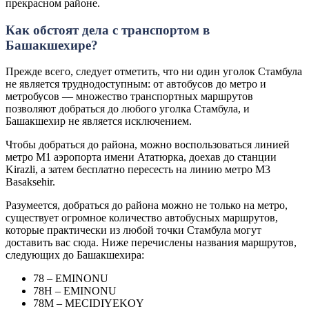
прекрасном районе.
Как обстоят дела с транспортом в
Башакшехире?
Прежде всего, следует отметить, что ни один уголок Стамбула
не является труднодоступным: от автобусов до метро и
метробусов — множество транспортных маршрутов
позволяют добраться до любого уголка Стамбула, и
Башакшехир не является исключением.
Чтобы добраться до района, можно воспользоваться линией
метро M1 аэропорта имени Ататюрка, доехав до станции
Kirazli, а затем бесплатно пересесть на линию метро M3
Basaksehir.
Разумеется, добраться до района можно не только на метро,
существует огромное количество автобусных маршрутов,
которые практически из любой точки Стамбула могут
доставить вас сюда. Ниже перечислены названия маршрутов,
следующих до Башакшехира:
78 – EMINONU
78H – EMINONU
78M – MECIDIYEKOY