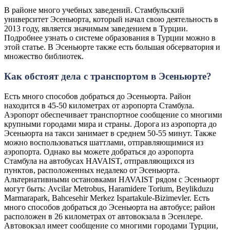
В районе много учебных заведений. Стамбульский
университет Эсеньюрта, который начал свою деятельность в
2013 году, является значимым заведением в Турции.
Подробнее узнать о системе образования в Турции можно в
этой статье. В Эсеньюрте также есть большая обсерватория и
множество библиотек.
Как обстоят дела с транспортом в Эсеньюрте?
Есть много способов добраться до Эсеньюрта. Район
находится в 45-50 километрах от аэропорта Стамбула.
Аэропорт обеспечивает транспортное сообщение со многими
крупными городами мира и страны. Дорога из аэропорта до
Эсеньюрта на такси занимает в среднем 50-55 минут. Также
можно воспользоваться шаттлами, отправляющимися из
аэропорта. Однако вы можете добраться до аэропорта
Стамбула на автобусах HAVAIST, отправляющихся из
пунктов, расположенных недалеко от Эсеньюрта.
Альтернативными остановками HAVAIST рядом с Эсеньюрт
могут быть: Avcilar Metrobus, Haramidere Torium, Beylikduzu
Marmarapark, Bahcesehir Merkez Ispartakule-Bizimevler. Есть
много способов добраться до Эсеньюрта на автобусе; район
расположен в 26 километрах от автовокзала в Эсенлере.
Автовокзал имеет сообщение со многими городами Турции,