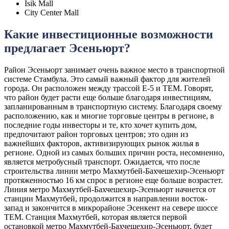
Isik Mall
City Center Mall
Какие инвестиционные возможности
предлагает Эсеньюрт?
Район Эсеньюрт занимает очень важное место в транспортной
системе Стамбула. Это самый важный фактор для жителей
города. Он расположен между трассой E-5 и TEM. Говорят,
что район будет расти еще больше благодаря инвестициям,
запланированным в транспортную систему. Благодаря своему
расположению, как и многие торговые центры в регионе, в
последние годы инвесторы и те, кто хочет купить дом,
предпочитают район торговых центров; это один из
важнейших факторов, активизирующих рынок жилья в
регионе. Одной из самых больших причин роста, несомненно,
является метробусный транспорт. Ожидается, что после
строительства линии метро Махмутбей-Бахчешехир-Эсеньюрт
протяженностью 16 км спрос в регионе еще больше возрастет.
Линия метро Махмутбей-Бахчешехир-Эсеньюрт начнется от
станции Махмутбей, продолжится в направлении восток-
запад и закончится в микрорайоне Эсенкент на севере шоссе
ТЕМ. Станция Махмутбей, которая является первой
остановкой метро Махмутбей-Бахчешехир-Эсеньюрт, будет