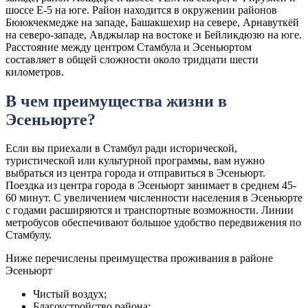
шоссе Е-5 на юге. Район находится в окружении районов
Бююкчекмедже на западе, Башакшехир на севере, Арнавуткёй
на северо-западе, Авджылар на востоке и Бейликдюзю на юге.
Расстояние между центром Стамбула и Эсеньюртом
составляет в общей сложности около тридцати шести
километров.
В чем преимущества жизни в
Эсеньюрте?
Если вы приехали в Стамбул ради исторической,
туристической или культурной программы, вам нужно
выбраться из центра города и отправиться в Эсеньюрт.
Поездка из центра города в Эсеньюрт занимает в среднем 45-
60 минут. С увеличением численности населения в Эсеньюрте
с годами расширяются и транспортные возможности. Линии
метробусов обеспечивают большое удобство передвижения по
Стамбулу.
Ниже перечислены преимущества проживания в районе
Эсеньюрт
Чистый воздух;
Благоустройство района;