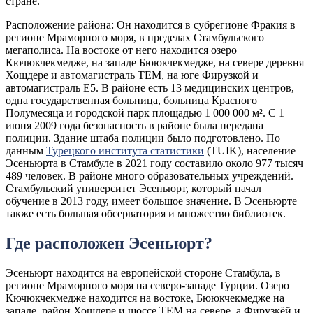
стране.
Расположение района: Он находится в субрегионе Фракия в
регионе Мраморного моря, в пределах Стамбульского
мегаполиса. На востоке от него находится озеро
Кючюкчекмедже, на западе Бююкчекмедже, на севере деревня
Хошдере и автомагистраль TEM, на юге Фирузкой и
автомагистраль Е5. В районе есть 13 медицинских центров,
одна государственная больница, больница Красного
Полумесяца и городской парк площадью 1 000 000 м². С 1
июня 2009 года безопасность в районе была передана
полиции. Здание штаба полиции было подготовлено. По
данным
Турецкого института статистики
(TUIK), население
Эсеньюрта в Стамбуле в 2021 году составило около 977 тысяч
489 человек. В районе много образовательных учреждений.
Стамбульский университет Эсеньюрт, который начал
обучение в 2013 году, имеет большое значение. В Эсеньюрте
также есть большая обсерватория и множество библиотек.
Где расположен Эсеньюрт?
Эсеньюрт находится на европейской стороне Стамбула, в
регионе Мраморного моря на северо-западе Турции. Озеро
Кючюкчекмедже находится на востоке, Бююкчекмедже на
западе, район Хошдере и шоссе ТЕМ на севере, а Фирузкёй и