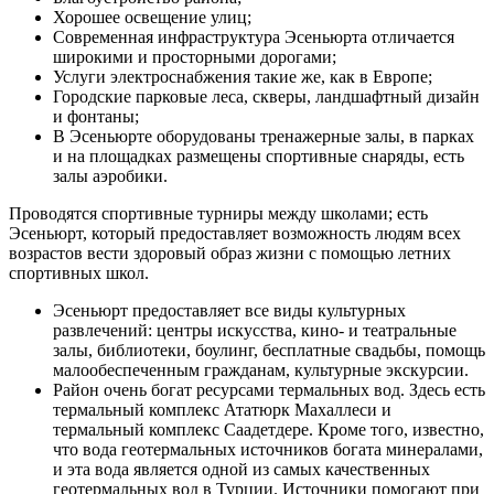
Хорошее освещение улиц;
Современная инфраструктура Эсеньюрта отличается
широкими и просторными дорогами;
Услуги электроснабжения такие же, как в Европе;
Городские парковые леса, скверы, ландшафтный дизайн
и фонтаны;
В Эсеньюрте оборудованы тренажерные залы, в парках
и на площадках размещены спортивные снаряды, есть
залы аэробики.
Проводятся спортивные турниры между школами; есть
Эсеньюрт, который предоставляет возможность людям всех
возрастов вести здоровый образ жизни с помощью летних
спортивных школ.
Эсеньюрт предоставляет все виды культурных
развлечений: центры искусства, кино- и театральные
залы, библиотеки, боулинг, бесплатные свадьбы, помощь
малообеспеченным гражданам, культурные экскурсии.
Район очень богат ресурсами термальных вод. Здесь есть
термальный комплекс Ататюрк Махаллеси и
термальный комплекс Саадетдере. Кроме того, известно,
что вода геотермальных источников богата минералами,
и эта вода является одной из самых качественных
геотермальных вод в Турции. Источники помогают при