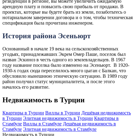
резиденции в регионе, вы можете увеличить ожидаемую
арендную плату и повысить свою прибыль от продажи. В
проектах, которые вы будете брать из земли, позаботьтесь о
нотариальном заверении договора и о том, чтобы техническая
спецификация была прочитана инженером.
История района Эсеньюрт
Основанный в начале 19 века на сельскохозяйственных
угодьях, принадлежавших Экрем Омер Паше, поселок был
назван Эскиноз в честь одного из землевладельцев. В 1967
году название поселка было изменено на Эсеньюрт. В 1920-
1930-х годах сюда переселилось много цыган с Балкан, что
обусловило нынешнюю этническую ситуацию. В 1989 году
район получил статус муниципалитета, и после этого
началось его развитие.
Недвижимость в Турции
Квартиры в Турции
Виллы в Турции
Дешёвая недвижимость
в Турции
Элитная недвижимость в Турции
Квартиры в
Стамбуле
Виллы в Стамбуле
Дешёвая недвижимость в
Стамбуле
Элитная недвижимость в Стамбуле
Недвижимость в Турции