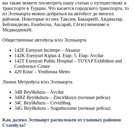
вы также можете посмотреть нашу статью о путешествиях и
транспорте в Турции. Что касается городского транспорта, то
из Эсеньюрта можно добраться на автобусе до многих
районов. Некоторые из них Таксим, Бакыркёй, Авджылар,
Бейликдюзю, Енибосна, Аксарай, Сёгютлючешме и
Меджидиекёй.
Общественные автобусы в/из Эсеньюрта
142E Esenyurt Incirtepe – Aksaray
142K Esenyurt Kiptas 4. Etap- 5. Etap- Avcilar
142T Esenyurt Public Hospital – TUYAP Exhibition and
Conference Centre
429 Kirac – Yenibosna Metro
Линии Метробуса в/из Эсеньюрта
34B Beylikduzu – Avcilar
34BZ Beylikduzu – Zincirlikuyu (ночные рейсы)
34C Beylikduzu – Cevizlibag
34G Beylikduzu – Sogutlucesme (ночные рейсы)
Как далеко Эсеньюрт расположен от главных районов
Стамбула?