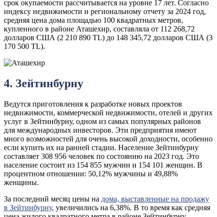
срок окупаемости рассчитывается на уровне 17 лет. Согласно
индексу недвижимости и региональному отчету за 2024 год,
средняя цена дома площадью 100 квадратных метров,
купленного в районе Аташехир, составляла от 112 268,72
долларов США (2 210 890 TL) до 148 345,72 долларов США (3
170 500 TL).
4. Зейтинбурну
Ведутся приготовления к разработке новых проектов
недвижимости, коммерческой недвижимости, отелей и других
услуг в Зейтинбурну, одном из самых популярных районов
для международных инвесторов. Эти предприятия имеют
много возможностей для очень высокой доходности, особенно
если купить их на ранней стадии. Население Зейтинбурну
составляет 308 956 человек по состоянию на 2023 год. Это
население состоит из 154 855 мужчин и 154 101 женщин. В
процентном отношении: 50,12% мужчины и 49,88%
женщины.
За последний месяц цены на
дома, выставленные на продажу
в Зейтинбурну
, увеличились на 6,38%. В то время как средняя
цена жилого квадратного метра в районе Зейтинбурну