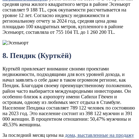
средняя цена жилого квадратного метра в районе Эсеньюрт
составляет 9 188 TL, срок окупаемости рассчитывается на
уровне 12 лет. Согласно индексу недвижимости и
региональному отчету за 2024 год, средняя цена дома
площадью 100 квадратных метров, купленного в районе
Эсеньюрт, составляла от 755 104 TL до 1 260 200 TL.
8. Пендик (Курткёй)
Курткёй привлекает внимание своими проектами
недвижимости, подходящими для всех уровней дохода, и
начал заявлять о себе даже в таком огромном регионе, как
Пендик. Благодаря своему преимущественному положению,
район часто выбирается международными инвесторами. Он
особенно близок к аэропорту имени Сабихи Гёкчен и
островам, одному из любимых мест отдыха в Стамбуле.
Население Пендика составляет 789 122 человек по состоянию
на 2023 год. Это население состоит из 398 122 мужчин и 391
000 женщин. В процентном отношении: 50,47% мужчины и
49,53% женщины.
За последний месяц цены на
дома, выставленные на продажу