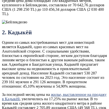
средняя цена дома площадью 100 квадратных метров,
купленного в Бейликдюзю, составляла от 70 642,76 долларов
США (1 298 250 TL) до 110 456,34 долларов США (2 030 400
TL).
2. Кадыкёй
Одним из самых востребованных мест для инвестиций
является Кадыкёй, одно из самых красивых мест на
Анатолийской стороне. С социальными удобствами,
близостью к европейской стороне, легким доступом благодаря
линиям метро и близостью к другим важным районам, таким
как Аджибадем и Баагдатская улица, Кадыкёй предлагает
высокие цены на недвижимость и привлекательный
арендный доход. Население Кадыкёй составляет 530 287
человек по состоянию на 2023 год. Это население состоит из
239 161 мужчин и 291 126 женщин. В процентном
отношении: 45,10% мужчины и 54,90% женщины.
За последний месяц цены на
жилье, выставленное на продажу
в Кадыкёй
, увеличились на 17,25% на рынке жилья. В то
время как средняя цена жилого квадратного метра в районе
Кадыкёй составляет 2 705,89 долларов США (49 568 TL), срок