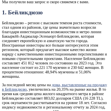
Мы получили ваш запрос и скоро свяжемся с вами.
1. Бейликдюзю
Бейликдюзю – регион с высоким темпом роста стоимости,
стал одним из районов, где цены значительно возросли
благодаря инвестиционным возможностям и метро линии
Бакыркёй-Авджылар-Эсеньюрт-Бейликдюзю, которая
соединяет европейскую и азиатскую части города.
Иностранные инвесторы все больше интересуются этим
регионом, который предлагает высокое качество жизни
наряду с качественными инвестиционными перспективами и
новыми строительными проектами. Население Бейликдюзю
составляет 451 812 человек по состоянию на 2023 год. Это
население состоит из 221 170 мужчин и 230 642 женщин. В
процентном отношении: 48,94% мужчины и 51,06%
женщины.
За последний месяц цены на
дома, выставленные на продажу
в Бейликдюзю
, увеличились на 20,35% на рынке жилья. В то
время как средняя цена жилого квадратного метра в районе
Бейликдюзю составляет 883,02 долларов США (16 228 TL),
срок окупаемости рассчитывается на уровне 18 лет. Согласно
индексу недвижимости и региональному отчету за 2024 год,