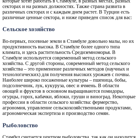
которые хотят работать в Стамбуле, в разных местах, разных
секторах и на разных должностях. Также страна развита в
различных секторах и с каждым днем растет. В Турции есть
различные ценные сектора, и ниже приведен список для вас:
Сельское хозяйство
Во-первых, посевные земли в Стамбуле довольно малы, но их
продуктивность высока. В Стамбуле более одного типа
климата, и здесь растительность Средиземноморья. В
Стамбуле используется современный метод сельского
хозяйства. С другой стороны, современный метод сельского
хозяйства – это применение различных методов (научных и
технологических) для получения высоких урожаев с почвы.
Наиболее широко посаженные культуры – пшеница, бобы,
подсолнечник, лук, кукуруза, овес и ячмень. В области
овощей и фруктов в основном выращиваются помидоры,
огурцы, горох, кабачки, яблоки, груши и виноград. Некоторые
профессии в области сельского хозяйства: фермерство,
агрономия, управление сельскохозяйственными продуктами,
агрономическая экспертиза и производство семян.
Рыболовство
Стамбул считается центром рыболовства, так как он находится