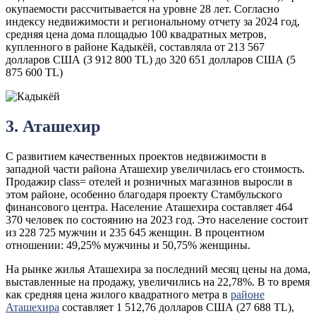
окупаемости рассчитывается на уровне 28 лет. Согласно
индексу недвижимости и региональному отчету за 2024 год,
средняя цена дома площадью 100 квадратных метров,
купленного в районе Кадыкёй, составляла от 213 567
долларов США (3 912 800 TL) до 320 651 долларов США (5
875 600 TL)
3. Аташехир
С развитием качественных проектов недвижимости в
западной части района Аташехир увеличилась его стоимость.
Продажиp class= отелей и розничных магазинов выросли в
этом районе, особенно благодаря проекту Стамбульского
финансового центра. Население Аташехира составляет 464
370 человек по состоянию на 2023 год. Это население состоит
из 228 725 мужчин и 235 645 женщин. В процентном
отношении: 49,25% мужчины и 50,75% женщины.
На рынке жилья Аташехира за последний месяц цены на дома,
выставленные на продажу, увеличились на 22,78%. В то время
как средняя цена жилого квадратного метра в
районе
Аташехира
составляет 1 512,76 долларов США (27 688 TL),