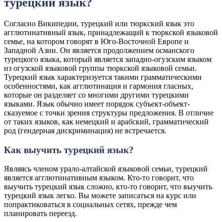
турецкий язык?
Согласно Википедии, турецкий или тюркский язык это
агглютинативный язык, принадлежащий к тюркской языковой
семье, на котором говорят в Юго-Восточной Европе и
Западной Азии. Он является продолжением османского
турецкого языка, который является западно-огузским языком
из огузской языковой группы тюркской языковой семьи.
Турецкий язык характеризуется такими грамматическими
особенностями, как агглютинация и гармония гласных,
которые он разделяет со многими другими турецкими
языками. Язык обычно имеет порядок субъект-объект-
сказуемое с точки зрения структуры предложения. В отличие
от таких языков, как немецкий и арабский, грамматический
род (гендерная дискриминация) не встречается.
Как выучить турецкий язык?
Являясь членом урало-алтайской языковой семьи, турецкий
является агглютинативным языком. Кто-то говорит, что
выучить турецкий язык сложно, кто-то говорит, что выучить
турецкий язык легко. Вы можете записаться на курс или
попрактиковаться в социальных сетях, прежде чем
планировать переезд.