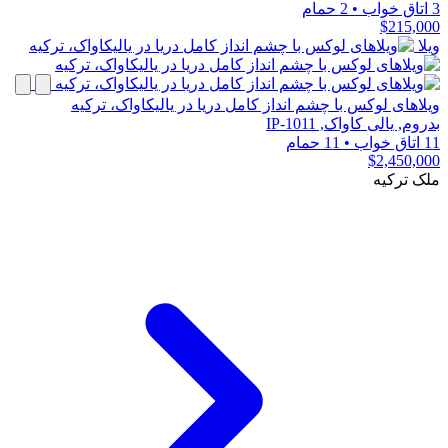
3 اتاق خواب
•
2 حمام
$215,000
ویلا
ویلاهای لوکس با چشم انداز کامل دریا در یالیکاواک، ترکیه
بدروم, یالی کاواک, IP-1011
11 اتاق خواب
•
11 حمام
$2,450,000
ملک ترکیه