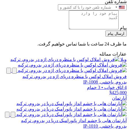
شماره تلفن
پیام
ارسال پیام
ما ظرف 24 ساعت با شما تماس خواهیم گرفت.
عقارات مماثله
ویلا
فروش املاک لوکس با منظره دریای اژه در بدروم، ترکیه
بدروم, یاحشی, IP-1008
4 اتاق خواب
•
3 حمام
$425,000
آپارتمان
آپارتمان هایی با چشم انداز پانورامیک دریا در بدروم، ترکیه
بدروم, یاحشی, IP-1010