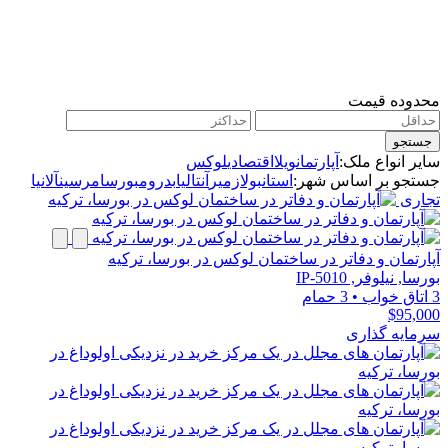
محدوده قیمت
جستجو
سایر انواع ملک:
آپارتمان
ویلا
اقتصادی
لوکس
جستجو بر اساس شهر:
استانبول
ازمیر
آنتالیا
بدروم
بورسا
مرسین
آلانیا
تجاری
آپارتمان و دفاتر در ساختمان لوکس در بورسا، ترکیه
بورسا, نیلوفر, IP-5010
3 اتاق خواب
•
3 حمام
$95,000
سرمایه گذاری