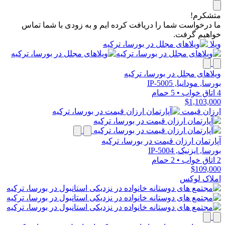
متشکرم!
ما درخواست شما را دریافت کرده ایم و به زودی با شما تماس
خواهیم گرفت.
ویلا
ویلاهای مجلل در بورسا، ترکیه
بورسا, مودانیا, IP-5005
4 اتاق خواب
•
5 حمام
$1,103,000
ارزان قیمت
آپارتمان ارزان قیمت در بورسا، ترکیه
بورسا, ایزنیک, IP-5004
2 اتاق خواب
•
2 حمام
$109,000
املاک لوکس