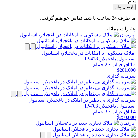
پیام
ارسال پیام
ما ظرف 24 ساعت با شما تماس خواهیم گرفت.
عقارات مماثله
آپارتمان
املاک مسکونی با امکانات در باغجیلار، استانبول
استانبول, باغجیلار, IP-478
2 اتاق خواب
•
2 حمام
$281,000
سرمایه گذاری
سرمایه گذاری بی نظیر در املاک در باغجیلار، استانبول
استانبول, باغجیلار, IP-703
4 اتاق خواب
•
3 حمام
$250,000
آپارتمان