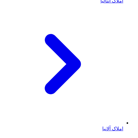
املاک آنتالیا
املاک آلانیا