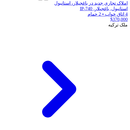
املاک تجاری جدید در باغجیلار، استانبول
استانبول, باغجیلار, IP-740
4 اتاق خواب
•
2 حمام
$370,000
ملک ترکیه