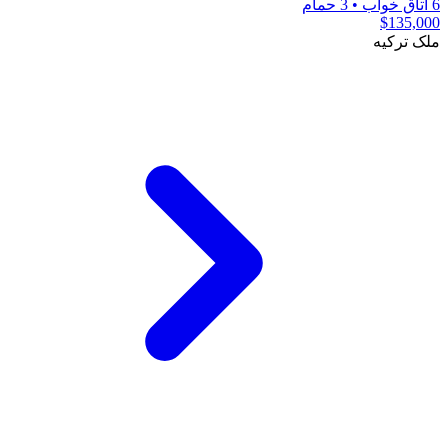
6 اتاق خواب
•
3 حمام
$135,000
ملک ترکیه