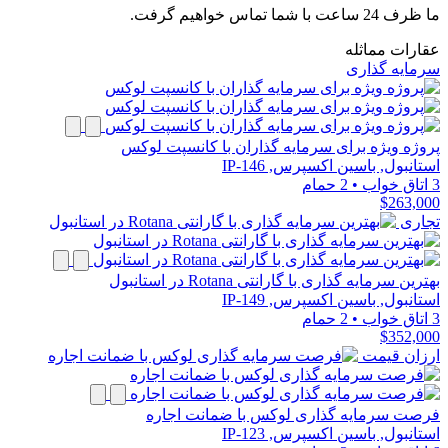
ما ظرف 24 ساعت با شما تماس خواهیم گرفت.
عقارات مماثله
سرمایه گذاری
پروژه ویژه برای سرمایه گذاران با کانسپت لوکس
استانبول, باسین اکسپرس, IP-146
3 اتاق خواب
•
2 حمام
$263,000
تجاری
بهترین سرمایه گذاری با گارانتی Rotana در استانبول
استانبول, باسین اکسپرس, IP-149
3 اتاق خواب
•
2 حمام
$352,000
ارزان قیمت
فرصت سرمایه گذاری لوکس با ضمانت اجاره
استانبول, باسین اکسپرس, IP-123