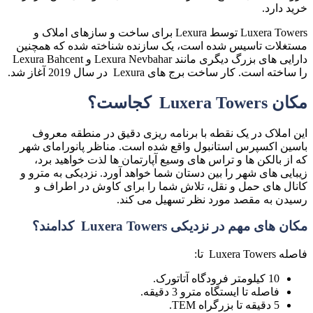
خرید دارد.
Luxera Towers توسط Lexura برای ساخت و سازهای املاک و
مستغلات تاسیس شده است، یک سازنده شناخته شده که همچنین
دارایی های بزرگ دیگری مانند Lexura Nevbahar و Lexura Bahcent
را ساخته است. کار ساخت برج های Lexura در سال 2019 آغاز شد.
مکان Luxera Towers کجاست؟
این املاک در یک نقطه با برنامه ریزی دقیق در منطقه معروف
باسین اکسپرس استانبول واقع شده است. مناظر پانورامای شهر
که از بالکن ها و تراس های وسیع آپارتمان ها لذت خواهید برد،
زیبایی های شهر را بین دستان شما خواهد آورد. نزدیکی به مترو و
کانال های حمل و نقل، تلاش شما را برای کاوش در اطراف و
رسیدن به مقصد مورد نظر تسهیل می کند.
مکان های مهم در نزدیکی Luxera Towers کدامند؟
فاصله Luxera Towers تا:
10 کیلومتر فرودگاه آتاتورک.
فاصله تا ایستگاه مترو 3 دقیقه.
5 دقیقه تا بزرگراه TEM.