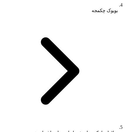
بویوک چکمجه