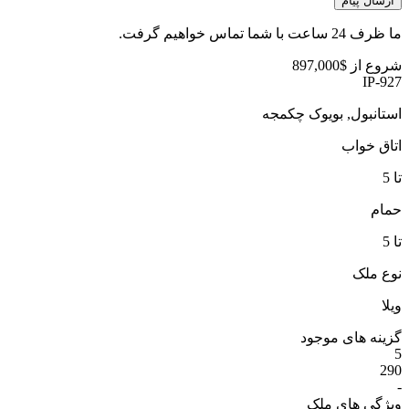
ارسال پیام
ما ظرف 24 ساعت با شما تماس خواهیم گرفت.
شروع از
$897,000
IP-927
استانبول, بویوک چکمجه
اتاق خواب
تا 5
حمام
تا 5
نوع ملک
ویلا
گزینه های موجود
5
290
-
ویژگی های ملک