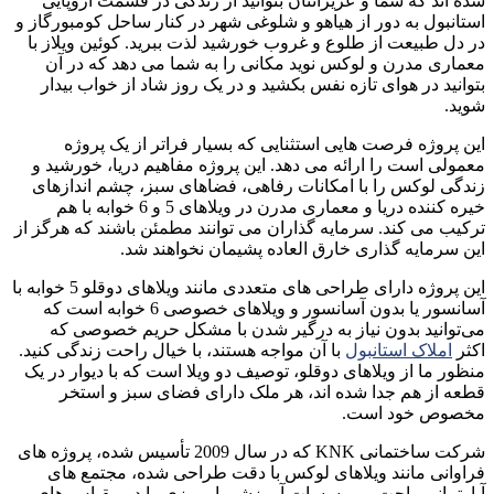
شده اند که شما و عزیزانتان بتوانید از زندگی در قسمت اروپایی
استانبول به دور از هیاهو و شلوغی شهر در کنار ساحل کومبورگاز و
در دل طبیعت از طلوع و غروب خورشید لذت ببرید. کوئین ویلاز با
معماری مدرن و لوکس نوید مکانی را به شما می دهد که در آن
بتوانید در هوای تازه نفس بکشید و در یک روز شاد از خواب بیدار
شوید
.
این پروژه فرصت هایی استثنایی که بسیار فراتر از یک پروژه
معمولی است را ارائه می دهد. این پروژه مفاهیم دریا، خورشید و
زندگی لوکس را با امکانات رفاهی، فضاهای سبز، چشم اندازهای
خیره کننده دریا و معماری مدرن در ویلاهای 5 و 6 خوابه با هم
ترکیب می کند. سرمایه گذاران می توانند مطمئن باشند که هرگز از
این سرمایه گذاری خارق العاده پشیمان نخواهند شد
.
این پروژه دارای طراحی های متعددی مانند ویلاهای دوقلو
5 خوابه
با
آسانسور یا بدون آسانسور و ویلاهای خصوصی
6 خوابه
است که
می‌توانید بدون نیاز به درگیر شدن با مشکل حریم خصوصی که
اکثر
املاک استانبول
با آن مواجه هستند، با خیال راحت زندگی کنید.
منظور ما از ویلاهای دوقلو، توصیف دو ویلا است که با دیوار در یک
قطعه از هم جدا شده اند، هر ملک دارای فضای سبز و استخر
مخصوص خود است
.
شرکت ساختمانی KNK که
در سال 2009 تأسیس شده، پروژه های
فراوانی مانند ویلاهای لوکس با دقت طراحی شده، مجتمع های
آپارتمانی راحت و موسسات آموزشی امروزی را در مقیاس های