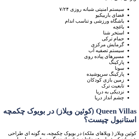
سیستم امنیتی شبانه روزی ۷/۲۴
فضای باربیکیو
باشگاه ورزشی و تناسب اندام
باغچه
استخر شنا
حمام ترکی
گرمایش مرکزی
سیستم تصفیه آب
مسیرهای پیاده روی
پارکینگ
سونا
پارکینگ سرپوشیده
زمین بازی کودکان
تابعیت ترک
نزدیکی به دریا
چشم انداز دریا
Queen Villas
(کوئین ویلاز) در بویوک چکمچه
استانبول چیست؟
کوئین ویلاز ( ویلاهای ملکه) در
بویوک چکمچه، به گونه ای طراحی