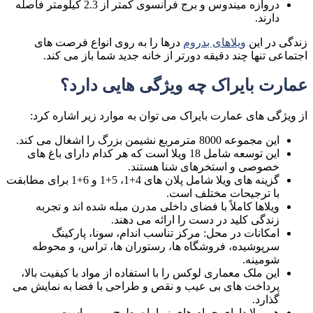
دروازه میندوس و برج فرانسوی کمتر از 2.3 کیلومتر فاصله
دارند.
زندگی در این
ویلاهای بدروم
درها را به روی انواع فرصت های
اجتماعی تنها چند دقیقه دورتر از خانه جدید شما باز می کند.
عمارت بایراک چه ویژگی هایی دارد؟
از ویژگی های عمارت بایراک می توان به موارد زیر اشاره کرد:
این مجموعه 8000 مترمربع نشیمن بزرگ را اشغال می کند.
این توسعه شامل 18 ویلا است که هر کدام دارای باغ های
خصوصی و استخرهای شنا هستند.
گزینه های ویلا شامل پلان های 4+1، 5+1 و 6+1 برای مطابقت
با ترجیحات مختلف است.
ویلاها کاملاً با فضای داخلی مدرن مبله شده اند و تجربه
زندگی کلید در دست را ارائه می دهند.
امکانات در محل: مرکز تناسب اندام، سونا، پارکینگ
سرپوشیده، فروشگاه ها، رستوران ها، تراس، و محوطه
شومینه.
این ملک معماری لوکس را با استفاده از مواد با کیفیت بالا،
پرداخت های بی عیب و نقص و طراحی با فضا به نمایش می
گذارد.
هر ویلا دارای حمام های زیبا با سطوح مرمر است.