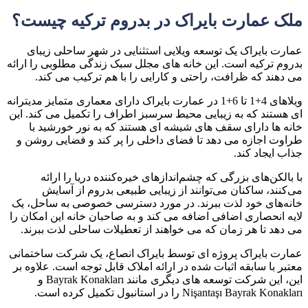
ملک عمارت بایراک در بدروم ترکیه چیست؟
عمارت بایراک یک توسعه ویلایی استثنایی در شهر ساحلی زیبای
بدروم ترکیه است. این خانه های مجلل سبک زندگی مطلوبی را ارائه
می دهند که ظرافت، راحتی و کارایی را با هم ترکیب می کند.
ویلاهای 4+1 تا 6+1 در عمارت بایراک دارای معماری متمایز مدیترانه
ای هستند که به زیبایی محیط سرسبز اطراف را تکمیل می کند. این
خانه ها دارای سقف های شیشه ای هستند که به نور خورشید با
طراوت اجازه می دهد تا فضای داخلی را پر کند و فضایی روشن و
جذاب ایجاد کند.
با بالکن‌های بزرگی که چشم‌اندازهای خیره‌کننده دریا را ارائه
می‌کنند، ساکنان می‌توانند از زیبایی طبیعی بدروم از آسایش
خانه‌های خود لذت ببرند. در مورد دسترسی خصوصی به ساحل، یک
لایه انحصاری اضافی اضافه می کند و به صاحبان خانه این امکان را
می دهد تا هر زمان که می خواهند از تعطیلات ساحلی لذت ببرند.
عمارت بایراک پروژه ای توسط بایراک انصاع، یک شرکت ساختمانی
معتبر با سابقه اثبات شده در ارائه املاک قابل توجه است. علاوه بر
این، این شرکت توسعه های دیگری مانند Bayrak Konakları و
Nişantaşı Bayrak Konakları را در استانبول تکمیل کرده است.