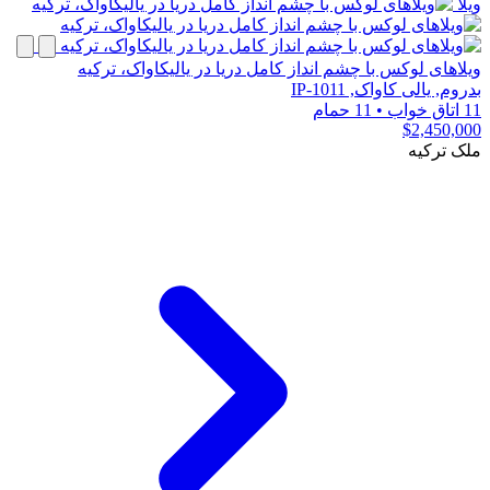
ویلا
ویلاهای لوکس با چشم انداز کامل دریا در یالیکاواک، ترکیه
بدروم, یالی کاواک, IP-1011
11 اتاق خواب
•
11 حمام
$2,450,000
ملک ترکیه