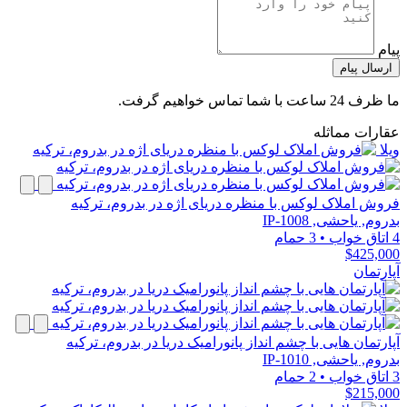
پیام
ارسال پیام
ما ظرف 24 ساعت با شما تماس خواهیم گرفت.
عقارات مماثله
ویلا
فروش املاک لوکس با منظره دریای اژه در بدروم، ترکیه
بدروم, یاحشی, IP-1008
4 اتاق خواب
•
3 حمام
$425,000
آپارتمان
آپارتمان هایی با چشم انداز پانورامیک دریا در بدروم، ترکیه
بدروم, یاحشی, IP-1010
3 اتاق خواب
•
2 حمام
$215,000