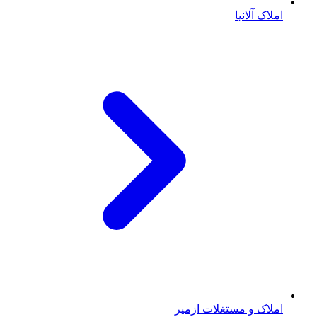
املاک آلانیا
املاک و مستغلات ازمیر