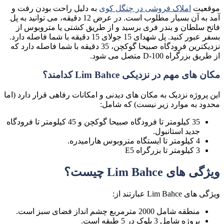
موقعیت
املاک فروشی در چنگل کوی
به دلیل راحت بودن رفت و
آمد به آن بسیار مطلوب است. در عرض 12 دقیقه، می توانید به پل
فاتح سلطان و بندر فری برسید و از طریق کشتی یا متروبوس از
بسفر عبور کنید. پل شهدای 15 جولای 15 دقیقه با شما فاصله دارد.
نزدیکترین فرودگاه صبیحا گوکچن، 35 دقیقه با شما فاصله دارد که
از طریق بزرگراه D-100 متصل می شود.
مکان های مهم در نزدیکی Lim Bahce کدامند؟
این پروژه نزدیک به مکان های دیدنی و امکانات رفاهی قرار دارد (اما
محدود به موارد زیر نیست) که شامل:
35 کیلومتر تا فرودگاه صبیحا گوکچن و 45 کیلومتر تا فرودگاه
جدید استانبول.
4 کیلومتر تا ایستگاه متروبوس هارامیدره.
3 کیلومتر تا بزرگراه E5
ویژگی های Lim Bahce چیست؟
ویژگی های Lim Bahce عبارتند از:
منطقه شامل 2000 مترمربع چشم انداز فضای سبز است.
پروژه شامل 3 بلوک در 5 طبقه است.