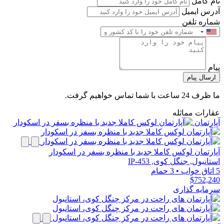
نام کامل
آدرس ایمیل
شماره تلفن
پیام
ارسال پیام
ما ظرف 24 ساعت با شما تماس خواهیم گرفت.
عقارات مماثله
آپارتمان
آپارتمان لوکس کاملا جدید با منظره بسفر در اسکودار
استانبول, جنگل کوی, IP-453
5 اتاق خواب
•
3 حمام
$752,240
سرمایه گذاری