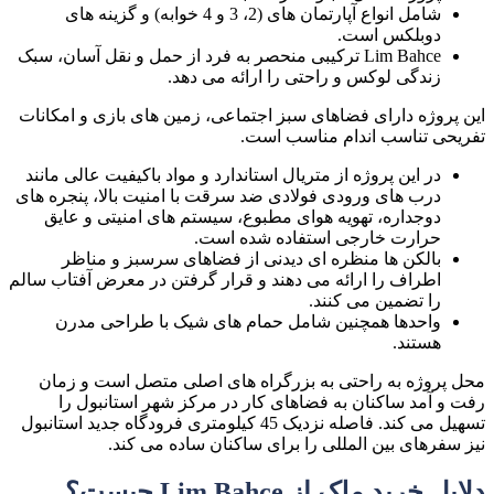
شامل انواع آپارتمان های (2، 3 و 4 خوابه) و گزینه های
دوبلکس است.
Lim Bahce ترکیبی منحصر به فرد از حمل و نقل آسان، سبک
زندگی لوکس و راحتی را ارائه می دهد.
این پروژه دارای فضاهای سبز اجتماعی، زمین های بازی و امکانات
تفریحی تناسب اندام مناسب است.
در این پروژه از متریال استاندارد و مواد باکیفیت عالی مانند
درب های ورودی فولادی ضد سرقت با امنیت بالا، پنجره های
دوجداره، تهویه هوای مطبوع، سیستم های امنیتی و عایق
حرارت خارجی استفاده شده است.
بالکن ها منظره ای دیدنی از فضاهای سرسبز و مناظر
اطراف را ارائه می دهند و قرار گرفتن در معرض آفتاب سالم
را تضمین می کنند.
واحدها همچنین شامل حمام های شیک با طراحی مدرن
هستند.
محل پروژه به راحتی به بزرگراه های اصلی متصل است و زمان
رفت و آمد ساکنان به فضاهای کار در مرکز شهر استانبول را
تسهیل می کند. فاصله نزدیک 45 کیلومتری فرودگاه جدید استانبول
نیز سفرهای بین المللی را برای ساکنان ساده می کند.
دلایل خرید ملک از Lim Bahce چیست؟