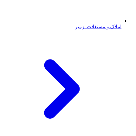
املاک و مستغلات ازمیر