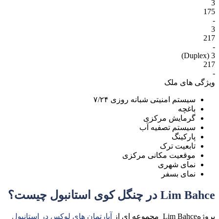
3
175
-
3
217
-
3 (Duplex)
217
-
ویژگی های ملک
سیستم امنیتی شبانه روزی ۷/۲۴
باغچه
گرمایش مرکزی
سیستم تصفیه آب
پارکینگ
تابعیت ترک
موقعیت مکانی مرکزی
نمای شهری
نمای بسفر
Lim Bahce در چنگل کوی استانبول چیست؟
پروژهLim Bahce مجموعه ای از
آپارتمان های لوکس در استانبول