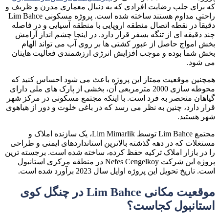
که برای جلب رضایت افرادی که به دنبال معماری مدرن و ظریف و
راحتی مداوم هستند ساخته شده است. پروژه مسکونی Lim Bahce
دقیقاً در نقطه اتصال منطقه اروپایی با منطقه آسیایی و در فاصله
چند دقیقه ای از تنگه بسفر قرار دارد. در اینجا چشم انداز آرامش
بخش امواج حاصل از عبور کشتی ها بر روی آب می تواند الهام
بخش شما بوده و موجب افزایش انرژی ارزشمندی فعالیت هایتان
می شود.
همچنین موقعیت ممتاز این پروژه باعث می شود احساس کنید که
محوطه سازی 2000 مترمربعی آن، بخشی از پارک های ملی دارای
گیاهان منحصر به فرد است. با اینکه مجتمع مسکونی در مرکز شهر
قرار دارد، چنین به نظر می رسد که در باغی خلوت و دور از هیاهوی
شهر هستید.
مجتمع Lim Bahce توسط Lim Mimarlik، یک سازنده املاک و
مستغلات که در دهه گذشته بالاترین استانداردهای ایمنی و طراحی
را در بازار املاک ترکیه حفظ کرده، ساخته شده است. برجسته ترین
پروژه این شرکت Nefes Cengelkoy در منطقه مرکزی استانبول
است. تاریخ تحویل این پروژه اوایل سال 2023 برآورد شده است.
موقعیت مکانی Lim Bahce در چنگل کوی
استانبول کجاست؟