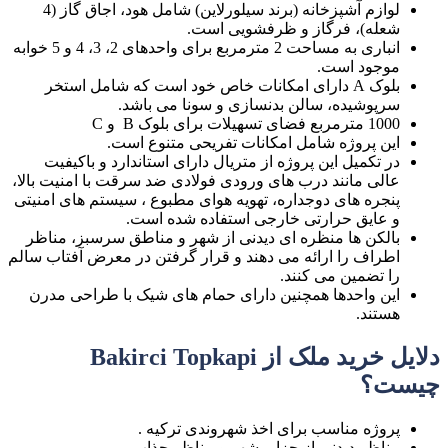
لوازم آشپزخانه (برند سیلورلاین) شامل هود، اجاق گاز (4
شعله)، فرگاز و ظرفشویی است.
انباری به مساحت 2 مترمربع برای واحدهای 2، 3، 4 و 5 خوابه
موجود است.
بلوک A دارای امکانات خاص خود است که شامل استخر
سرپوشیده، سالن بدنسازی و سونا می باشد.
1000 مترمربع فضای تسهیلات برای بلوک B و C
این پروژه شامل امکانات تفریحی متنوع است.
در تکمیل این پروژه از متریال دارای استاندارد و باکیفیت
عالی مانند درب های ورودی فولادی ضد سرقت با امنیت بالا،
پنجره های دوجداره، تهویه هوای مطبوع ، سیستم های امنیتی
و عایق حرارتی خارجی استفاده شده است.
بالکن ها منظره ای دیدنی از شهر و مناطق سرسبز، مناظر
اطراف را ارائه می دهند و قرار گرفتن در معرض آفتاب سالم
را تضمین می کنند.
این واحدها همچنین دارای حمام های شیک با طراحی مدرن
هستند.
دلایل خرید ملک از Bakirci Topkapi
چیست؟
پروژه مناسب برای اخذ شهروندی ترکیه .
مناظر دیدنی از جزایر شهر و مناظر جذاب.