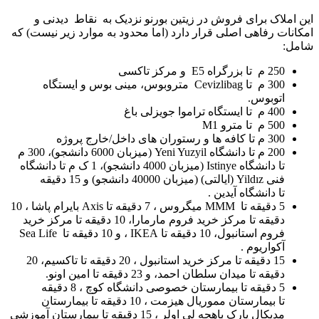
این املاک برای فروش در زیتین بورنو نزدیک به نقاط دیدنی و
امکانات رفاهی اصلی قرار دارد (اما محدود به موارد زیر نیست) که
شامل:
250 م تا بزرگراه E5 و مرکز تاکسی
300 م تا Cevizlibag متروبوس، مینی بوس و ایستگاه
اتوبوس.
400 م تا ایستگاه تراموا جویزلی باغ
500 م تا مترو M1
300 م تا کافه ها و رستوران های داخل/خارج پروژه
200 م تا دانشگاه Yeni Yuzyil (میزبان 6000 دانشجو)، 300 م
تا دانشگاه Istinye (میزبان 4000 دانشجو)، 1 ک م تا دانشگاه
فنی Yildız (ایالتی) (میزبان 40000 دانشجو) و 15 دقیقه
تا دانشگاه آیدین .
5 دقیقه تا MMM میگروس ، 7 دقیقه تا Axis بایرام پاشا ، 10
دقیقه تا مرکز خرید فروم مارمارا، 10 دقیقه تا مرکز خرید
فروم استانبول، 10 دقیقه تا IKEA ، و 10 دقیقه تا Sea Life
آکواریوم .
15 دقیقه تا مرکز خرید استانبول ، 20 دقیقه تا تاکسیم، 20
دقیقه تا میدان سلطان احمد، و 23 دقیقه تا امین اونو.
5 دقیقه تا بیمارستان خصوصی دانشگاه کوچ ، 8 دقیقه
تا بیمارستان مموریال هیزمت ، 10 دقیقه تا بیمارستان
مدیکال پارک باهچه لی اولر ، 15 دقیقه تا بیمارستان آموزشی