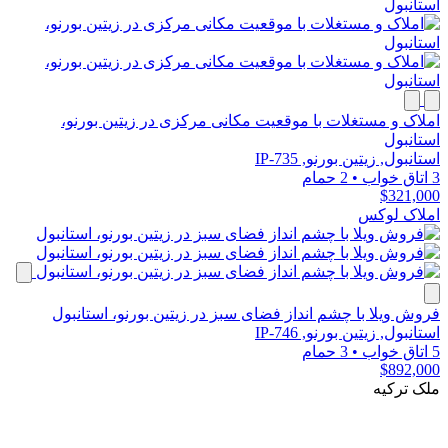
املاک و مستغلات با موقعیت مکانی مرکزی در زیتین بورنو،
استانبول
استانبول, زیتین بورنو, IP-735
3 اتاق خواب
•
2 حمام
$321,000
املاک لوکس
فروش ویلا با چشم انداز فضای سبز در زیتین بورنو، استانبول
استانبول, زیتین بورنو, IP-746
5 اتاق خواب
•
3 حمام
$892,000
ملک ترکیه