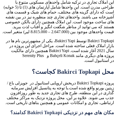
این املاک تجاری در ترکیه شامل واحدهای مسکونی متنوع با
طراحی مدرن است. این واحدها شامل آپارتمان های (1) تا (5 خوابه)
است که دارای گزینه های مختلف، حمام های شیک و قسمت های
آشپزخانه می باشند. واحدهای تجاری چند منظوره نیز در بین نقشه
های ساخت موجود است. این املاک همچنین دارای بالکن خصوصی
هستند که می توانید از مناظر شگفت انگیز و آفتاب لذت ببرید.
قیمت واحدهای موجود بین (2.647.000 – 8.815.000 لیر) متغیر است.
Bakirci Topkapi توسط Bakirci Yapi، یکی از مشهورترین نام ها در
بازار املاک فعلی ساخته شده است. مراحل اجرای این پروژه در
سال 2021 آغاز شده است. Bakirci Yapi همچنین دارای مالکیت
پروژه های دیگری مانند Bahçeli Konak و Serenity Plus
در استانبول است.
محل Bakirci Topkapi کجاست؟
پروژه Bakirci Topkapi دربخش اروپایی استانبول در جویزلی باغ /
زیتین بورنو واقع شده است.با توجه به پتانسیل افزایش سرمایه
گذاری در این منطقه، طرح های تجاری جدید به طور روزافزون
جذب می شوند. علاوه بر این، محل پروژه نزدیک به مراکز مختلف
ارتباطی، تجاری و امکانات عمومی و همچنین بناهای تاریخی است.
مکان های مهم در نزدیکی Bakirci Topkapi کدامند؟