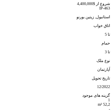
شروع از
$4,400,000
IP-463
استانبول, زیتین بورنو
اتاق خواب
تا 5
حمام
تا 3
نوع ملک
آپارتمان
تاریخ تحویل
12/2022
گزینه های موجود
1
52,2 m²
-