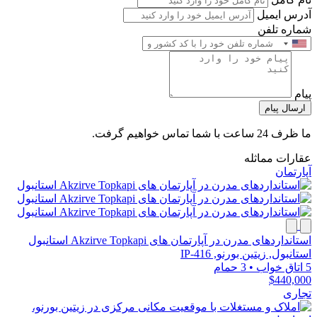
آدرس ایمیل
شماره تلفن
پیام
ارسال پیام
ما ظرف 24 ساعت با شما تماس خواهیم گرفت.
عقارات مماثله
آپارتمان
استانداردهای مدرن در آپارتمان های Akzirve Topkapi استانبول
استانبول, زیتین بورنو, IP-416
5 اتاق خواب
•
3 حمام
$440,000
تجاری