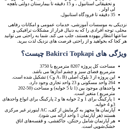
و تحقیقاتی استانبول ، و 15 دقیقه تا بیمارستان دولتی باهچه
لی اولر .
35 دقیقه تا فرودگاه استانبول.
نزدیکی به موسسات آموزشی، خدمات عمومی و امکانات رفاهی
محلی، توجه افرادی را که به دنبال فرار از مشکلات ترافیکی و
ساعتها انتظار بیهوده هستند، جلب می کند. شما به راحتی می توانید
هر کجا که بخواهید و از راحتی فرصت های نزدیک لذت ببرید.
ویژگی های Bakirci Topkapi چیست؟
مساحت کل پروژه 8207 مترمربع با 3750
مترمربع فضای سبز و چشم اندازها می باشد.
این پروژه از 3 بلوک اصلی (A، B وC ) تشکیل شده است.
264 واحد مسکونی و 23 واحد تجاری وجود دارد.
واحدهای موجود بین (1 تا 5 خوابه) و مساحت (50-202
مترمربع ) متغیر است.
1 پارکینگ برای 1 و 2 خوابه ها و 2 پارکینگ برای انواع واحدهای
3و 4 خوابه.
آپارتمان ها مجهز به گرمایش از کف، AC اینورتر غیر مرکزی
هستند (هر آپارتمان 1 واحد ارائه می شود).
هر آپارتمان شامل رختکن، جاکفشی، و قفسه‌های اتاق
خشک‌شویی است.