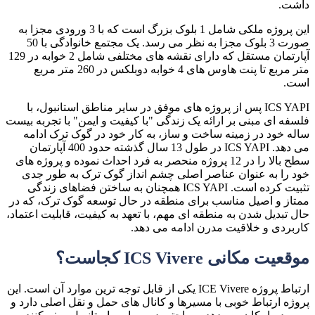
داشت.
این پروژه ملکی شامل 1 بلوک بزرگ است که با 3 ورودی مجزا به
صورت 3 بلوک مجزا به نظر می رسد. یک مجتمع خانوادگی با 50
آپارتمان مستقل که دارای نقشه های مختلفی شامل 2 خوابه در 129
متر مربع تا پنت هاوس های 4 خوابه دوبلکس در 260 متر مربع
است.
ICS YAPI
پس از پروژه های موفق در سایر مناطق استانبول، با
فلسفه ای مبنی بر ارائه یک زندگی "با کیفیت و ایمن" با تجربه بیست
ساله خود در زمینه ساخت و ساز، به کار خود در گوک ترک ادامه
می دهد.
ICS YAPI
در طول 13 سال گذشته حدود 400 آپارتمان
سطح بالا را در 12 پروژه منحصر به فرد احداث نموده و پروژه های
خود را به عنوان عناصر اصلی چشم انداز گوک ترک به طور جدی
تثبیت کرده است.
ICS YAPI
همچنان به ساختن فضاهای زندگی
ممتاز و اصیل مناسب برای منطقه در حال توسعه گوک ترک، که در
حال تبدیل شدن به منطقه ای مهم، با تعهد به کیفیت، قابلیت اعتماد،
کاربردی و خلاقیت مدرن ادامه می دهد.
موقعیت مکانی
ICS Vivere
کجاست؟
ارتباط پروژه
ICE Vivere
یکی از قابل توجه ترین موارد آن است. این
پروژه ارتباط خوبی با مسیرها و کانال های حمل و نقل اصلی دارد و