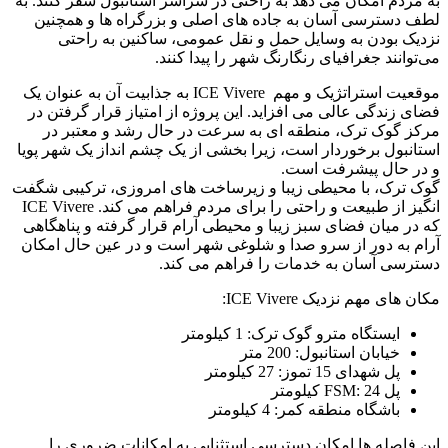
به مردم امکان می دهد به راحتی در سراسر استانبول سفر کنند. به
لطف دسترسی آسان به جاده های اصلی و بزرگراه ها و همچنین
نزدیک بودن به وسایل حمل و نقل عمومی، ساکنین به راحتی
می‌توانند جغرافیای رنگارنگ شهر را پیدا کنند.
موقعیت استراتژیک و مهم
ICE Vivere
به جذابیت آن به عنوان یک
فضای زندگی عالی می افزاید. این پروژه از امتیاز قرار گرفتن در
مرکز گوک ترک، منطقه ای به سرعت در حال رشد و معتبر در
استانبول برخوردار است، زیرا بخشی از یک چشم انداز یک شهر پویا
و در حال پیشرفت است
.
گوک ترک، با محیطی زیبا و زیرساخت های امروزی، ترکیبی شگفت
انگیز از طبیعت و راحتی را برای مردم فراهم می کند.
ICE Vivere
که در میان فضای سبز زیبا و محیطی آرام قرار گرفته و پناهگاهی
آرام به دور از سرو صدا و شلوغی شهر است و در عین حال امکان
دسترسی آسان به خدمات را فراهم می کند
.
مکان های مهم نزدیک
ICE Vivere
:
ایستگاه مترو
گوک ترک:
1
کیلومتر
خیابان استانبول: 200 متر
پل شهدای 15 تموز: 27 کیلومتر
پل
24
:
FSM
کیلومتر
باشگاه منطقه کمر: 4 کیلومتر
این فاصله ها امکان دسترسی استثنایی به امکانات ضروری را