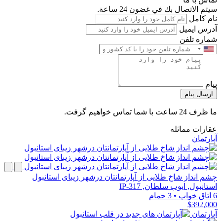
سيتم الاتصال بك في غضون 24 ساعة.
نام کامل
آدرس ایمیل
شماره تلفن
پیام
ارسال پیام
ما ظرف 24 ساعت با شما تماس خواهیم گرفت.
عقارات مماثله
آپارتمان
چشم انداز شاخ طلایی از آپارتمانتان درشهر زیبای استانبول
استانبول, ایوب سلطان, IP-317
6 اتاق خواب
•
3 حمام
$392,000
آپارتمان