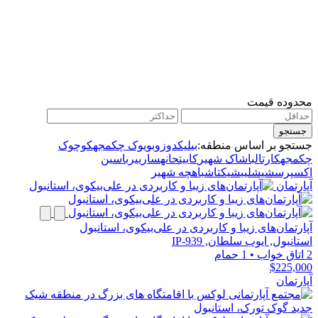
محدوده قیمت
جستجو
جستجو بر اساس منطقه:
بیلیکدوزو
بویوک چکمجه
کوچوک
چکمجه
کارتال
باشاک شهیر
کاییتحانه
سارییر
باسین
اکسپرس
شیشلی
بشیکتاش
باهچه شهیر
آپارتمان
آپارتمان‌های زیبا و کاربردی در علی‌بیکوی، استانبول
استانبول, ایوب سلطان, IP-939
2 اتاق خواب
•
1 حمام
$225,000
آپارتمان