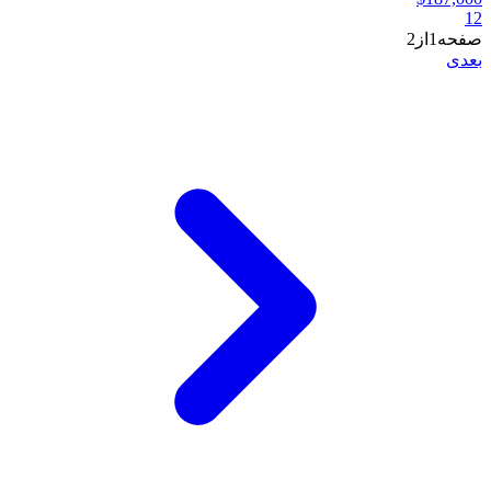
1
2
صفحه1از2
بعدی