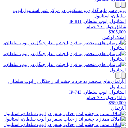
پروژه سرمایه گذاری و مسکونی در مرکز شهر استانبول ایوب
سلطان، استانبول
استانبول, ایوب سلطان, IP-811
4 اتاق خواب
•
3 حمام
$305,000
املاک لوکس
آپارتمان های منحصر به فرد با چشم انداز جنگل در ایوب سلطان،
استانبول
استانبول, ایوب سلطان, IP-743
5 اتاق خواب
•
3 حمام
$580,000
آپارتمان