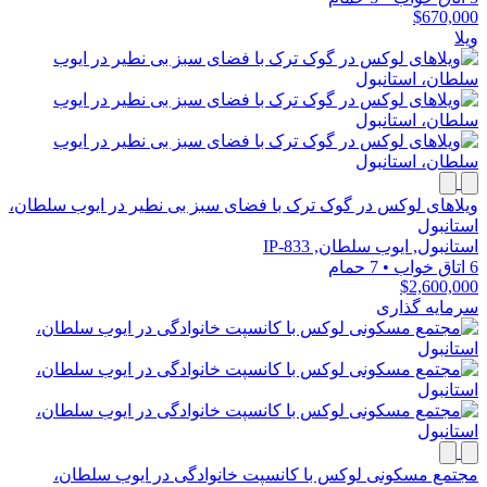
$670,000
ویلا
ویلاهای لوکس در گوک ترک با فضای سبز بی نطیر در ایوب سلطان،
استانبول
استانبول, ایوب سلطان, IP-833
6 اتاق خواب
•
7 حمام
$2,600,000
سرمایه گذاری
مجتمع مسکونی لوکس با کانسپت خانوادگی در ایوب سلطان،