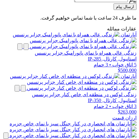
پیام
ارسال پیام
ما ظرف 24 ساعت با شما تماس خواهیم گرفت.
عقارات مماثله
آپارتمان
زندگی عالی همراه با نمای پانورامیک جزایر پرنسس
استانبول, کارتال, IP-285
5 اتاق خواب
•
3 حمام
$500,000
آپارتمان
زندگی لوکس در منطقه ای خاص کنار جزایر پرنسس
استانبول, کارتال, IP-350
3 اتاق خواب
•
2 حمام
$263,000
ارزان قیمت