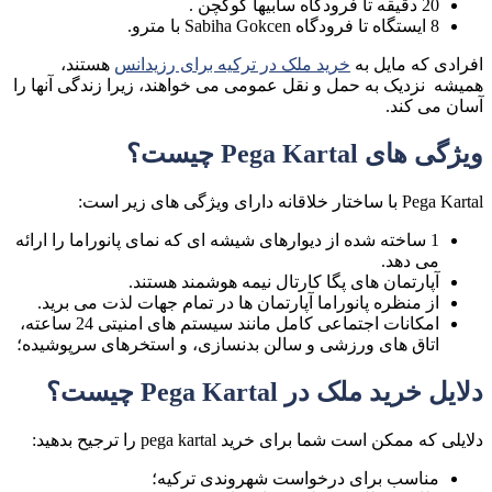
20 دقیقه تا فرودگاه سابیها گوکچن .
8 ایستگاه تا فرودگاه Sabiha Gokcen با مترو.
افرادی که مایل به
خرید ملک در ترکیه برای رزیدانس
هستند،
همیشه نزدیک به حمل و نقل عمومی می خواهند، زیرا زندگی آنها را
آسان می کند.
ویژگی های Pega Kartal چیست؟
Pega Kartal با ساختار خلاقانه دارای ویژگی های زیر است:
1 ساخته شده از دیوارهای شیشه ای که نمای پانوراما را ارائه
می دهد.
آپارتمان های پگا کارتال نیمه هوشمند هستند.
از منظره پانوراما آپارتمان ها در تمام جهات لذت می برید.
امکانات اجتماعی کامل مانند سیستم های امنیتی 24 ساعته،
اتاق های ورزشی و سالن بدنسازی، و استخرهای سرپوشیده؛
دلایل خرید ملک در Pega Kartal چیست؟
دلایلی که ممکن است شما برای خرید pega kartal را ترجیح بدهید:
مناسب برای درخواست شهروندی ترکیه؛