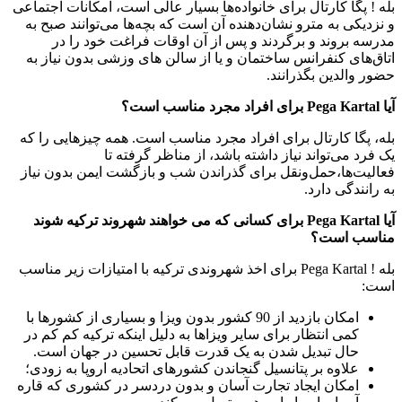
بله ! پگا کارتال برای خانواده‌ها بسیار عالی است، امکانات اجتماعی
و نزدیکی به مترو نشان‌دهنده آن است که بچه‌ها می‌توانند صبح به
مدرسه بروند و برگردند و پس از آن اوقات فراغت خود را در
اتاق‌های کنفرانس ساختمان و یا از سالن های وزشی بدون نیاز به
حضور والدین بگذرانند.
آیا Pega Kartal برای افراد مجرد مناسب است؟
بله، پگا کارتال برای افراد مجرد مناسب است. همه چیزهایی را که
یک فرد می‌تواند نیاز داشته باشد، از مناظر گرفته تا
فعالیت‌ها،حمل‌ونقل برای گذراندن شب و بازگشت ایمن بدون نیاز
به رانندگی دارد.
آیا Pega Kartal برای کسانی که می خواهند شهروند ترکیه شوند
مناسب است؟
بله ! Pega Kartal برای اخذ شهروندی ترکیه با امتیازات زیر مناسب
است:
امکان بازدید از 90 کشور بدون ویزا و بسیاری از کشورها با
کمی انتظار برای سایر ویزاها به دلیل اینکه ترکیه کم کم در
حال تبدیل شدن به یک قدرت قابل تحسین در جهان است.
علاوه بر پتانسیل گنجاندن کشورهای اتحادیه اروپا به زودی؛
امکان ایجاد تجارت آسان و بدون دردسر در کشوری که قاره