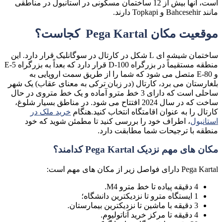
است، آنها بیش از 12 ساختمان مسکونی در استانبول در مناطقی
مانند Bahcesehir و Topkapi دارند.
موقعیت مکان Pega Kartal کجاست؟
ساختمان شیشه ای L شکل در کارتال در سوگانلیک قرار دارد. این
منطقه مستقیماً در بزرگراه D-100 قرار دارد که بعداً به بزرگراه E-5
و E-80 متصل می شود که شما را از طریق سمت اروپایی به
بلغارستان می برد، کارتال (در زبان ترکی به معنای عقاب) یک شهر
ساحلی است که دارای 3 خط مترو آماده و یک خط متروی در حال
ساخت که در سال 2024 افتتاح می شود. در مناطق بسیار شلوغ،
کارتال را به عنوان اقامتگاه انتخاب کنید.هنگام
خرید ملک در
استانبول
، اطراف خود را بررسی کنید تا مطمئن شوید که خود
منطقه با ترجیحات شما مطابقت دارد.
مکان های مهم نزدیک Pega Kartal کدامند؟
Pega Kartal دارای فواصل زیر از مکان های مهم است:
4 دقیقه پیاده تا خط مترو M4.
1 ایستگاه مترو تا نزدیکترین دانشگاه؛
3 دقیقه با ماشین تا نزدیکترین بیمارستان.
4 دقیقه تا مرکز خرید آناتولیوم.