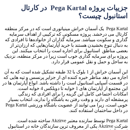
جزییات پروژه Pega Kartal در کارتال
استانبول چیست؟
Pega Kartal یک آسمان خراش مینیاتوری است که در مرکز منطقه
کارتال می درخشد. پروژه مسکونی که ترکیبی از اهداف سرمایه
گذاری و سکونت میباشد. سرمایه‌ گذاران از خانواده‌ها تا افرادی که
به دنبال تنوع بخشیدن هستند با خرید آپارتمان‌هایی که ارزان‌تر از
بعضی مناطق استانبول برای اجاره است را انتخاب میکنند. این
پروژه برای سرمایه گذاری خوب است زیرا در مرکز منطقه، نزدیک
به ساحل و حمل و نقل عمومی قرار دارد.
این آسمان خراش از 1 بلوک با 32 طبقه تشکیل شده است که به آن
اجازه می دهد مناظر خیره کننده ای از جزایر پرنسس و تپه هایی که
در قسمت آسیایی استانبول است را داشته باشد. انواع آپارتمان ها در
این مجتمع از آپارتمان های 1 خوابه تا دوبلکس 4 خوابه است.
امکانات اجتماعی کامل این گزینه را برای افرادی که زندگی
پرمشغله ای دارند و وقت رفتن به باشگاه را ندارند، انتخاب بسیار
خوبی است، زیرا می توانند از عضویت باشگاه ورزشی Pega Kartal
در داخل ساختمان استفاده کنند.
Pega Kartal توسط سازنده معتبر Akzirve ساخته شده است.
شرکت Akzirve یکی از معروف ترین سازندگان خانه در استانبول