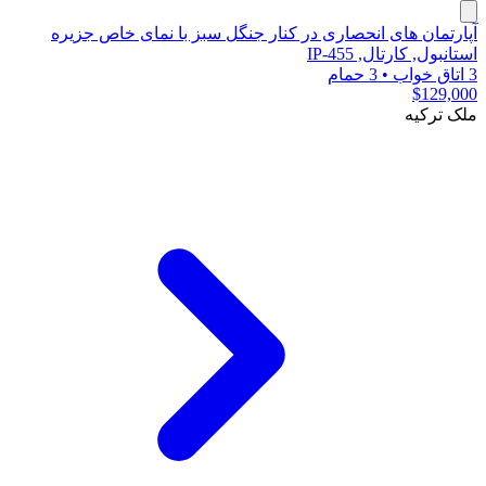
آپارتمان های انحصاری در کنار جنگل سبز با نمای خاص جزیره
استانبول, کارتال, IP-455
3 اتاق خواب
•
3 حمام
$129,000
ملک ترکیه