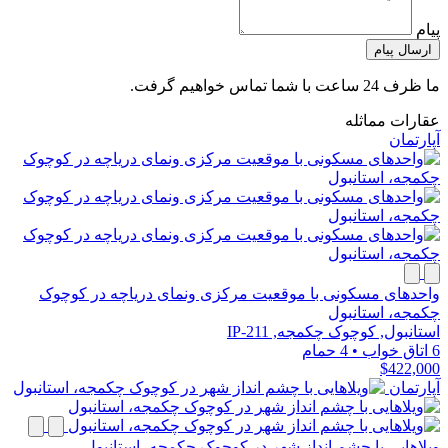
پیام
ارسال پیام
ما ظرف 24 ساعت با شما تماس خواهیم گرفت.
عقارات مماثله
آپارتمان
واحدهای مسکونی با موقعیت مرکزی ونمای دریاچه در کوچوک
چکمجه، استانبول
استانبول, کوچوک چکمجه, IP-211
6 اتاق خواب
•
4 حمام
$422,000
آپارتمان
ویلاهایی با چشم انداز شهر در کوچوک چکمجه، استانبول