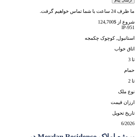
ارسال پیام
ما ظرف 24 ساعت با شما تماس خواهیم گرفت.
شروع از
$124,700
IP-951
استانبول, کوچوک چکمجه
اتاق خواب
تا 3
حمام
تا 2
نوع ملک
ارزان قیمت
تاریخ تحویل
6/2026
پروژه املاک Meydan Residence در