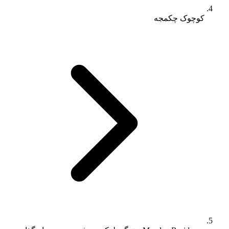
کوچوک چکمجه