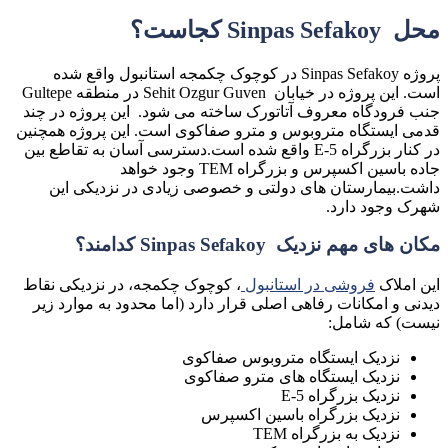
محل Sinpas Sefakoy کجاست؟
پروژه Sinpas Sefakoy در کوچوک چکمجه استانبول واقع شده
است. این پروژه در خیابان Sehit Ozgur Guven در منطقه Gultepe
جنب فرودگاه معروف آتاتورک ساخته می شود. این پروژه در چند
قدمی ایستگاه متروبوس و مترو صفاکوی است. این پروژه همچنین
در کنار بزرگراه E-5 واقع شده است.دسترسی آسان به تقاطع بین
جاده باسین اکسپرس و بزرگراه TEM وجود خواهد
داشت.بیمارستان های دولتی و خصوصی زیادی در نزدیکی این
شهرک وجود دارد.
مکان های مهم نزدیک Sinpas Sefakoy کدامند؟
این املاک
فروشى در استانبول
، کوچوک چکمجه، در نزدیکی نقاط
دیدنی و امکانات رفاهی اصلی قرار دارد (اما محدود به موارد زیر
نیست) که شامل:
نزدیک ایستگاه متروبوس صفاکوی
نزدیک ایستگاه های مترو صفاکوی
نزدیک بزرگراه E-5
نزدیک بزرگراه باسین اکسپرس
نزدیک به بزرگراه TEM