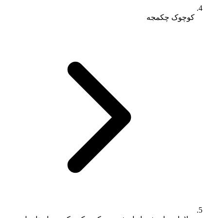
کوچوک چکمجه