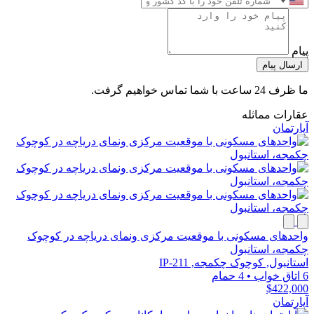
پیام
ارسال پیام
ما ظرف 24 ساعت با شما تماس خواهیم گرفت.
عقارات مماثله
آپارتمان
واحدهای مسکونی با موقعیت مرکزی ونمای دریاچه در کوچوک
چکمجه، استانبول
استانبول, کوچوک چکمجه, IP-211
6 اتاق خواب
•
4 حمام
$422,000
آپارتمان