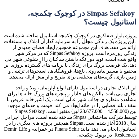
Sinpas Sefakoy در کوچوک چکمجه،
استانبول چیست؟
پروژه بلوار صفاکوی در کوچوک چکمجه استانبول ساخته شده است
. این پروژه یک زندگی مجلل را به سرمایه گذاران املاک و مستغلات
ارائه می دهد. هدف این مجموعه همچنین ایجاد فضای جدیدی از
زندگی روزمره است. پروژه Sinpas Sefakoy که در مرکز شهر
واقع شده است، نوید دور نگه داشتن ساکنان را از شلوغی شهر می
دهد. یک فرصت بزرگ برای زندگی با برنامه های گسترده پروژه. این
مجتمع با مسیر پیاده‌روی، باغ‌ها، فروشگاه‌ها، استخرهای تزئینی و
زمین بازی، گزینه‌های مختلفی برای تفریح ​​و آرامش ارائه می‌دهد.
این املاک تجاری در استانبول دارای انواع آپارتمان، ویلا و واحد
تجاری می باشد. بالکن های جادار و پنجره های بزرگ خانه ها برای
مشاهده منظره ی جذاب شهر عالی است . یک آشپزخانه عریض با
سقف بلند فضایی را در خانه ایجاد می کند. قیمت واحدهای موجود
بین (4.558.000 – 23.677.000 لیر) متغیر است. Sinpas Sefakoy
توسط شرکت ساختمانی Sinpas ساخته شده است، مراحل اجرا در
سال 2018 آغاز شده است. Sinpas همچنین پروژه های دیگری را در
استانبول انجام می دهد مانند Finans Sehir در عمرانیه و Demir Life
Residences در بویوک چکمجه.