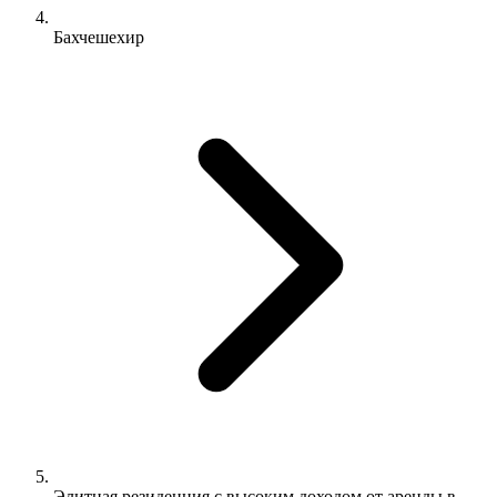
Бахчешехир
Элитная резиденция с высоким доходом от аренды в