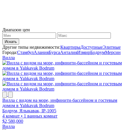
Диапазон цен
Искать
Другие типы недвижимости:
Квартиры
Доступные
Элитные
Города:
Стамбул
Алания
Бурсa
Анталия
Измир
Бодрум
Мерсин
Вилла
Вилла с видом на море, инфинити-бассейном и гостевым
домом в Yalıkavak Bodrum
Бодрум, Ялыкавак, IP-1005
4 комнат
•
1 ванных комнат
$2,580,000
Вилла