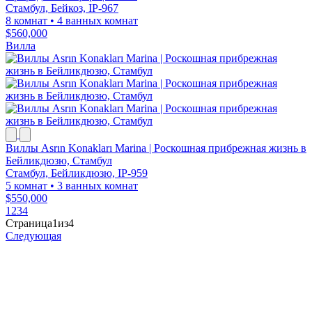
Стамбул, Бейкоз, IP-967
8 комнат
•
4 ванных комнат
$560,000
Вилла
Виллы Asrın Konakları Marina | Роскошная прибрежная жизнь в
Бейликдюзю, Стамбул
Стамбул, Бейликдюзю, IP-959
5 комнат
•
3 ванных комнат
$550,000
1
2
3
4
Страница1из4
Следующая