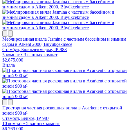
Меблированная вилла Jasmina с частным бассейном и зимним
садом в Alkent 2000, Büyükçekmece
Стамбул, Бююкчекмедже, IP-988
5 комнат
•
3 ванных комнат
$2,875,000
Вилла
Просторная частная роскошная вилла в Acarkent с открытой
зоной 900 м²
Стамбул, Бейкоз, IP-987
10 комнат
•
5 ванных комнат
$6,769,000