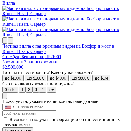
Вилла
Частная вилла с панорамным видом на Босфор и мост в
Rumeli Hisari, Сарыер
Стамбул, Бешикташе, IP-1001
3 комнат
•
2 ванных комнат
$2,500,000
Готовы инвестировать? Какой у вас бюджет?
До $100K
До $200K
До $400K
До $800K
До $1M
Сколько жилых комнат вам нужно?
Studio
1
2
3
4
5+
Пожалуйста, укажите ваши контактные данные
Я согласен получать информацию об инвестиционных
возможностях
Позвоните мне