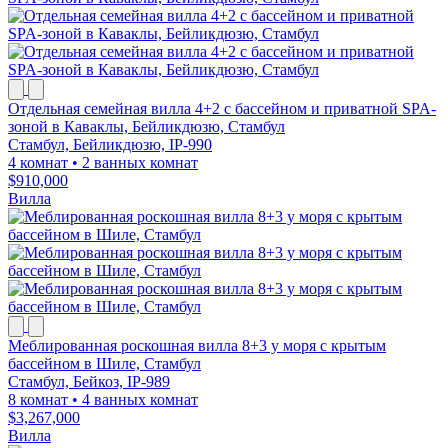
Отдельная семейная вилла 4+2 с бассейном и приватной SPA-
зоной в Каваклы, Бейликдюзю, Стамбул
Стамбул, Бейликдюзю, IP-990
4 комнат
•
2 ванных комнат
$910,000
Вилла
Меблированная роскошная вилла 8+3 у моря с крытым
бассейном в Шиле, Стамбул
Стамбул, Бейкоз, IP-989
8 комнат
•
4 ванных комнат
$3,267,000
Вилла