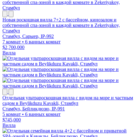
Новая роскошная вилла 7+2 с бассейном, кинозалом и
собственной спа-зоной в каждой комнате в Zekeriyakoy,
Стамбул
Стамбул, Сарыер, IP-992
7 комнат
•
6 ванных комнат
$2,700,000
Вилла
Отдельная ультрароскошная вилла с видом на море и частным
садом в Beylikduzu Kavakli, Стамбул
Стамбул, Бейликдюзю, IP-991
5 комнат
•
6 ванных комнат
$745,000
Вилла