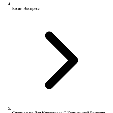
Басин Экспресс
Специально Для Инвесторов С Концепцией Роскоши