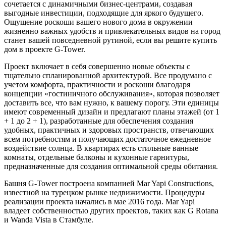
сочетается с динамичными бизнес-центрами, создавая
выгодные инвестиции, подходящие для яркого будущего.
Ощущение роскоши вашего нового дома в окружении
жизненно важных удобств и привлекательных видов на город
станет вашей повседневной рутиной, если вы решите купить
дом в проекте G-Tower.
Проект включает в себя совершенно новые объекты с
тщательно спланированной архитектурой. Все продумано с
учетом комфорта, практичности и роскоши благодаря
концепции «гостиничного обслуживания», которая позволяет
доставить все, что вам нужно, к вашему порогу. Эти единицы
имеют современный дизайн и предлагают планы этажей (от 1
+ 1 до 2 + 1), разработанные для обеспечения создания
удобных, практичных и здоровых пространств, отвечающих
всем потребностям и получающих достаточное ежедневное
воздействие солнца. В квартирах есть стильные ванные
комнаты, отдельные балконы и кухонные гарнитуры,
предназначенные для создания оптимальной среды обитания.
Башня G-Tower построена компанией Mar Yapi Constructions,
известной на турецком рынке недвижимости. Процедуры
реализации проекта начались в мае 2016 года. Mar Yapi
владеет собственностью других проектов, таких как G Rotana
и Wanda Vista в Стамбуле.