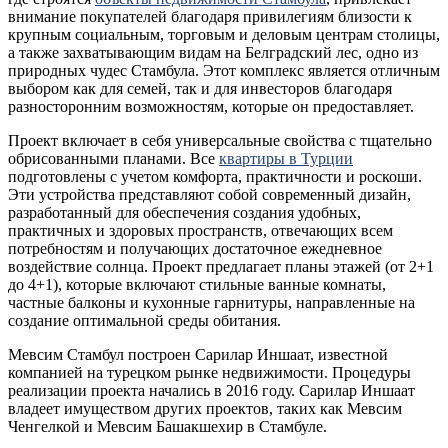
внимание покупателей благодаря привилегиям близости к
крупным социальным, торговым и деловым центрам столицы,
а также захватывающим видам на Белградский лес, одно из
природных чудес Стамбула. Этот комплекс является отличным
выбором как для семей, так и для инвесторов благодаря
разносторонним возможностям, которые он предоставляет.
Проект включает в себя универсальные свойства с тщательно
обрисованными планами. Все
квартиры в Турции
подготовлены с учетом комфорта, практичности и роскоши.
Эти устройства представляют собой современный дизайн,
разработанный для обеспечения создания удобных,
практичных и здоровых пространств, отвечающих всем
потребностям и получающих достаточное ежедневное
воздействие солнца. Проект предлагает планы этажей (от 2+1
до 4+1), которые включают стильные ванные комнаты,
частные балконы и кухонные гарнитуры, направленные на
создание оптимальной среды обитания.
Мевсим Стамбул построен Сарилар Иншаат, известной
компанией на турецком рынке недвижимости. Процедуры
реализации проекта начались в 2016 году. Сарилар Иншаат
владеет имуществом других проектов, таких как Мевсим
Ченгелкой и Мевсим Башакшехир в Стамбуле.