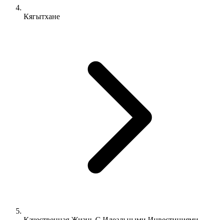
Кягытхане
Качественная Жизнь С Идеальными Инвестициями