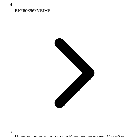
Кючюкчекмедже
Недорогие дома в центре Кючюкчекмедже, Стамбул