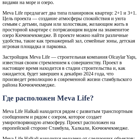
видами на море и озеро.
Meva Life предлагает два типа планировок квартир: 2+1 и 3+1.
Цель проекта — создание атмосферы спокойствия и уюта
семьям с детьми, парам или холостякам, желающим жить в
просторной квартире с потрясающим видом на знаменитое
озеро Кючюкчекмедже. В проекте можно найти различные
удобства, такие как тренажерный зал, семейные зоны, детская
игровая площадка и парковка.
Застройщик Meva Life — строительная компания Olcaylar Yapı,
известная своим стремлением к совершенству. Проект в
настоящее время находится в стадии строительства и, как
ожидается, будет завершен к декабрю 2024 года, что
произведет революцию в современной жизни стамбульского
района Кючюкчекмедже.
Где расположен Meva Life?
Meva Life Halkali находится рядом с развитым транспортным
сообщением и рядом с озером, которое создает
умиротворяющую атмосферу. Проект расположен на
европейской стороне Стамбула, Халкали, Кючюкчекмедже.
Meva Life Halkali находится недалеко от следующих объектов: