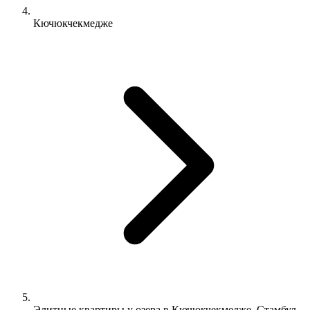
Кючюкчекмедже
Элитные квартиры у озера в Кючюкчекмедже, Стамбул