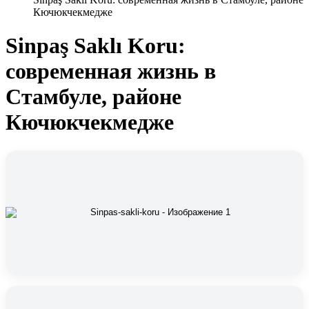
Кючюкчекмедже
Sinpaş Saklı Koru:
современная жизнь в
Стамбуле, районе
Кючюкчекмедже