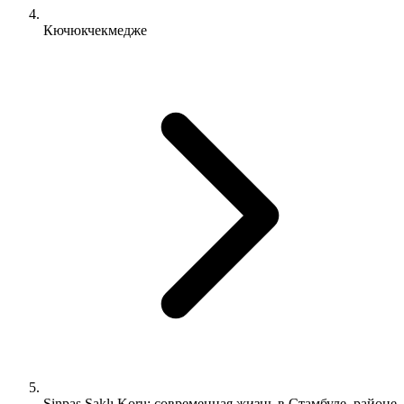
Кючюкчекмедже
Sinpaş Saklı Koru: современная жизнь в Стамбуле, районе