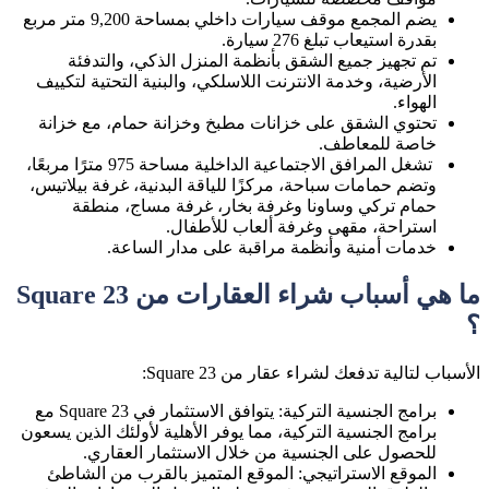
يضم المجمع موقف سيارات داخلي بمساحة 9,200 متر مربع
بقدرة استيعاب تبلغ 276 سيارة.
تم تجهيز جميع الشقق بأنظمة المنزل الذكي، والتدفئة
الأرضية، وخدمة الانترنت اللاسلكي، والبنية التحتية لتكييف
الهواء.
تحتوي الشقق على خزانات مطبخ وخزانة حمام، مع خزانة
خاصة للمعاطف.
تشغل المرافق الاجتماعية الداخلية مساحة 975 مترًا مربعًا،
وتضم حمامات سباحة، مركزًا للياقة البدنية، غرفة بيلاتيس،
حمام تركي وساونا وغرفة بخار، غرفة مساج، منطقة
استراحة، مقهى وغرفة ألعاب للأطفال.
خدمات أمنية وأنظمة مراقبة على مدار الساعة.
ما هي أسباب شراء العقارات من
Square 23
؟
الأسباب لتالية تدفعك لشراء عقار من
Square 23
:
برامج الجنسية التركية: يتوافق الاستثمار في
Square 23
مع
برامج الجنسية التركية، مما يوفر الأهلية لأولئك الذين يسعون
للحصول على الجنسية من خلال الاستثمار العقاري.
الموقع الاستراتيجي: الموقع المتميز بالقرب من الشاطئ