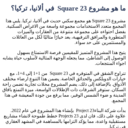
ما هو
مشرو
ع
Square 23
في ألانيا، تركيا؟
مشروع
Square 23
هو مجمع سكني حديث في ألانيا، تركيا. يلبي هذا
المجمع متعدد الاستخدامات مجموعة واسعة من الاغراض السكنية.
بفضل احتواءه على مجموعة متنوعة من العقارات والميزات
المتطورة والمرافق الترفيهية، يعد خيارًا مثاليًا لكل من العائلات
والمستثمرين
على حد سواء.
يتيح هذا المشروع المتميز للمقيمين فرصة الاستمتاع بسهول
الوصول إلى الشاطئ، مما يجعله الوجهة المثالية لأسلوب حياة يشابه
اجواء المنتجعات
.
تتراوح الشقق في المتوفره في
Square 23
من 1+1 إلى 4+1، مع
خيارات الدوبلكس والحدائق الخاصة. يضمن هذا التنوع ارضاء مختلف
الأذواق. بالإضافة إلى ذلك، يضم المشروع محلات تجارية تضمن راحة
السكان. ستوفر الشرفات ذات الإطلالات الواسعة، ميزة التمتع بافاق
المدينة و ضوء الشمس الوفير، مما يرفع من جودة المعيشة
في هذا
المجمع.
بدأت شرك
ة البناء
Project 23
بإنشاء هذا المشروع في عام 2022.
علاوة على ذلك، فان لدى 23
Projects
خطط طموحة لانشاء مشاريع
مستقبلية واعدة، مما يؤكد التزامها بالمساهمة في المشهد العقاري
في تركيا
.