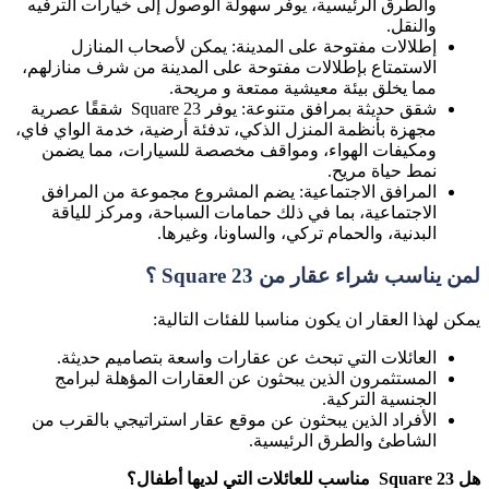
والطرق الرئيسية، يوفر سهولة الوصول إلى خيارات الترفيه
والنقل.
إطلالات مفتوحة على المدينة: يمكن لأصحاب المنازل
الاستمتاع بإطلالات مفتوحة على المدينة من شرف منازلهم،
مما يخلق بيئة معيشية ممتعة و مريحة.
شقق حديثة بمرافق متنوعة: يوفر
Square 23
شققًا عصرية
مجهزة بأنظمة المنزل الذكي، تدفئة أرضية، خدمة الواي فاي،
ومكيفات الهواء، ومواقف مخصصة للسيارات، مما يضمن
نمط حياة مريح.
المرافق الاجتماعية: يضم المشروع مجموعة من المرافق
الاجتماعية، بما في ذلك حمامات السباحة، ومركز للياقة
البدنية، والحمام تركي، والساونا، وغيرها.
لمن يناسب شراء عقار من
Square 23
؟
يمكن لهذا العقار ان يكون مناسبا للفئات التالية:
العائلات التي تبحث عن عقارات واسعة بتصاميم حديثة.
المستثمرون الذين يبحثون عن العقارات المؤهلة لبرامج
الجنسية التركية.
الأفراد الذين يبحثون عن موقع عقار استراتيجي بالقرب من
الشاطئ والطرق الرئيسية.
هل
Square 23
مناسب للعائلات التي لديها أطفال؟