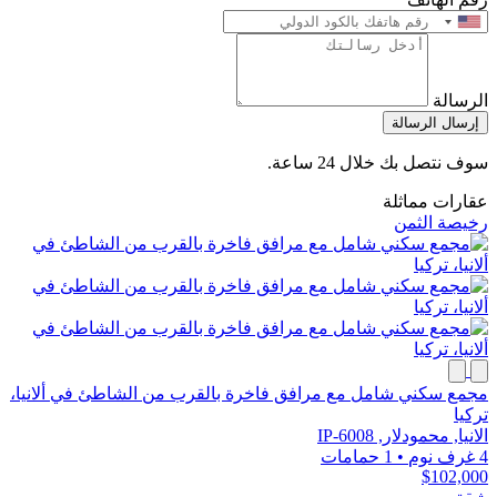
الرسالة
إرسال الرسالة
سوف نتصل بك خلال 24 ساعة.
عقارات مماثلة
رخيصة الثمن
مجمع سكني شامل مع مرافق فاخرة بالقرب من الشاطئ في ألانيا،
تركيا
الانيا, محمودلار, IP-6008
4 غرف نوم
•
1 حمامات
$102,000