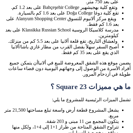
على بعد 750 متر.
وتقع كلية بهجيشهير
Bahçeşehir College
على بعد 1.2 كم.
تقع كلية دوغا
Doğa College
على بعد 1.6 كم بالسيارة.
ويقع مركز ألانيوم للتسوق
Alanyum Shopping Center
على
بعد 1.6 كم فقط.
مدرسة كلاسيكا الروسية
Klassikka Russian School
على بعد
كيلومترين.
ولعشاق التاريخ، تقع قلعة ألانيا على بعد 5.5 كم من منزلك.
أصبح السفر سهلاً بفضل القرب من مطا
ر غازي باشا/ألانيا
الذي يقع على بعد 35 كم فقط.
يضمن موقع هذه الشقق المعروضة للبيع في ألانياأن يتمكن جميع
أفراد الأسرة من الوصول إلى وجهاتهم اليومية دون قضاء ساعات
طويلة في ازدحام المرور.
ما هي مميزات
Square 23
؟
تشمل الميزات الرئيسية للمشروع ما يلي:
يشغل المشروع قطعة أرض واسعة تبلغ مساحتها 21,500 متر
مربع.
يتكون المجمع من 11 مبنى و 203 شقة.
تتراوح الشقق المتاحة من طراز 1+1 إلى 4+1، ولكل منها
مواقف مخصصة للسيارات.