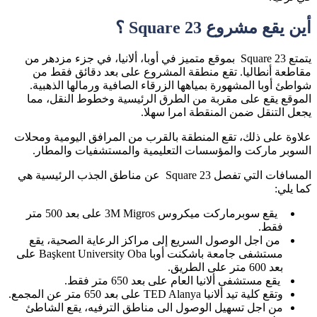
أين يقع مشروع
Square 23
؟
يتمتع
Square 23
بموقع متميز في أوبا، ألانيا، في جزء مزدهر من
مقاطعة أنطاليا. تقع منطقة المشروع على بعد دقائق فقط من
شواطئ أوبا المشهورة بمياهها الزرقاء الصافية ورمالها الذهبية.
الموقع يقع على مقربة من الطرق الرئيسية وخطوط النقل، مما
يجعل التنقل ضمن المنقطة امرا سهلا.
علاوة على ذلك، تقع المنطقة بالقرب من المرافق اليومية ومحلات
السوبر ماركت والمؤسسات التعليمية والمستشفيات والمطار.
المسافات التي تفصل
Square 23
عن مناطق الجذب الرئيسية هي
كما يلي:
يقع سوبرمارك
ت ميكروس 3
M Migros
على بعد 500 متر
فقط.
من اجل الوصول السريع إلى مراكز الرعاية الصحية، يقع
مستشفى جامعة باشكنت أوبا
Başkent University Oba
على
بعد 600 متر على الطريق.
يقع مستشفى ألانيا العام على بعد 650 متر فقط.
وتقع كلية تيد ألانيا
TED Alanya
على بعد 650 متر عن المجمع.
من اجل تسهيل الوصول الى مناطق الترفيه، يقع الشاطئ