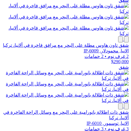
شقق
شقق تاون هاوس مطلة على البحر مع مرافق فاخرة في ألانيا، تركيا
الانيا, محمودلار, IP-6009
2 غرف نوم
•
2 حمامات
$290,000
شقق
شقق ذات اطلالة بانورامية على البحر مع وسائل الراحة الفاخرة في
ألانيا، تركيا
الانيا, توسمور, IP-6010
3 غرف نوم
•
3 حمامات