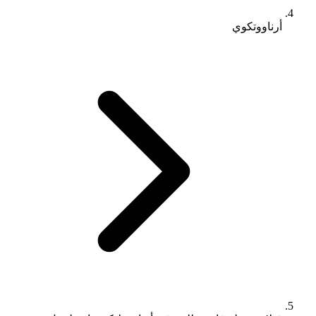
أرناووتكوي