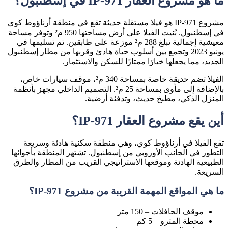
ما هو مشروع العقار IP-971 في إسطنبول؟
مشروع IP-971 هو فيلا مستقلة حديثة تقع في منطقة أرناؤوط كوي
في إسطنبول. بُنيت الفيلا على أرض مساحتها
950 م²
وتوفر مساحة
معيشية إجمالية تبلغ
288 م²
موزعة على طابقين. تم تسليمها في
يونيو 2023
وتجمع بين أسلوب حياة هادئ وقربها من
مطار إسطنبول
الجديد
، مما يجعلها خيارًا ممتازًا للسكن والاستثمار.
الفيلا تضم
حديقة خاصة بمساحة 340 م²
،
موقف سيارات خاص
،
بالإضافة إلى
مأوى بمساحة 25 م²
. التصميم الداخلي مجهز بأنظمة
المنزل الذكي، مطبخ حديث، وتدفئة أرضية.
أين يقع مشروع العقار IP-971؟
تقع الفيلا في
أرناؤوط كوي
، وهي منطقة سكنية هادئة وسريعة
التطور في الجانب الأوروبي من إسطنبول. تشتهر المنطقة بأجوائها
الطبيعية الهادئة وموقعها الاستراتيجي القريب من المطار والطرق
السريعة.
ما هي المواقع المهمة القريبة من مشروع IP-971؟
موقف الحافلات – 150 متر
محطة المترو – 5 كم