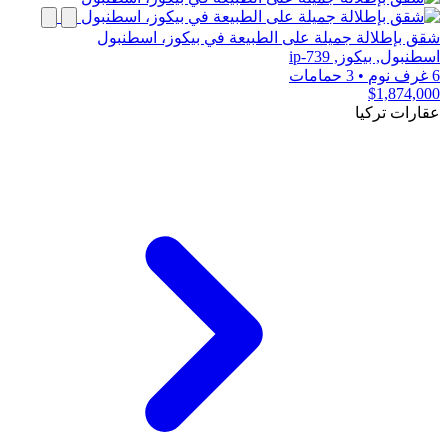
شقق بإطلالة جميلة على الطبيعة في بيكوز، اسطنبول
اسطنبول, بيكوز, ip-739
6 غرف نوم
•
3 حمامات
$1,874,000
عقارات تركيا