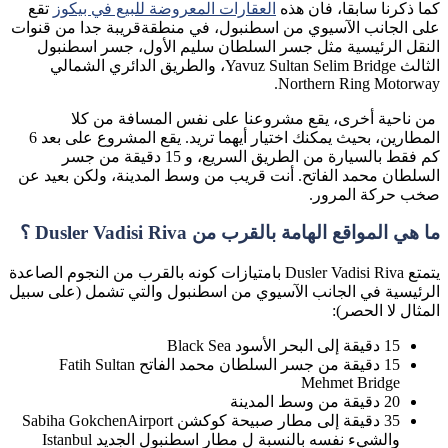
كما ذكرنا سابقا، فان هذه
العقارات المعروضة للبيع في بيكوز
تقع
على الجانب الآسيوي من اسطنبول، في منطقةقريبة جدا من قنوات
النقل الرئيسية مثل جسر السلطان سليم الأول‏، جسر اسطنبول
الثالث Yavuz Sultan Selim Bridge، والطريق الدائري الشمالي
Northern Ring Motorway.
من ناحية أخرى، يقع مشروعنا على نفس المسافة من كلا
المطارين، بحيث يمكنك اختيار أيهما تريد. يقع المشروع على بعد 6
كم فقط بالسيارة من الطريق السريع، و 15 دقيقة من جسر
السلطان محمد الفاتح. أنت قريب من وسط المدينة، ولكن بعيد عن
صخب حركة المرور.
ما هي المواقع الهامة بالقرب من Dusler Vadisi Riva ؟
يتمتع Dusler Vadisi Riva بامتيازات كونه بالقرب من النجوم الصاعدة
الرئيسية في الجانب الآسيوي من اسطنبول والتي تشمل (على سبيل
المثال لا الحصر):
15 دقيقة إلى البحر الأسود Black Sea
15 دقيقة من جسر السلطان محمد الفاتح Fatih Sultan
Mehmet Bridge
20 دقيقة من وسط المدينة
35 دقيقة إلى مطار صبيحة كوكشن Sabiha GokchenAirport
والشيء نفسه بالنسبة ل مطار اسطنبول الجديد Istanbul