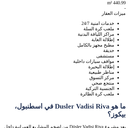
440.99 m²
-
ميزات العقار
خدمات امنية 24/7
ملعب كرة السلة
مراكز اللياقة البدنية
إطلالة الغابة
مطبخ مجهز بالكامل
حديقة
مستشفى
مواقف سيارات داخلية
إطلالة البحيرة
مناظر طبيعية
مركز التسوق
منتجع صحي
الجنسية التركية
ملعب كرة الطائرة
ما هو Dusler Vadisi Riva في اسطنبول،
بيكوز؟
يعد مشروع Düşler Vadisi Riva من اضخم المشاريع العمرانية داخل