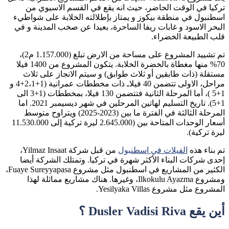
تركيا في الوقت الحاضر، حيث انه يقع في القسم الاسيوي من
اسطنبول في منطقة بيكوز و يمتاز بإطلالته الخلابة على شواطيء
البحر الاسود و غابات ريفا الساحرة، بعيدا عن صخب المدينة و في
قلب الطبيعة الخضراء.
تم تشييد المشروع على مساحة من الارض تبلغ (1.157.000 م2)،
70% منها مغطاة بالخضرة الخلابة. يتكون المشروع من 1400 فيلا
مستقلة (ذات طابقين أو ثلاث طوابق) و سيتم الانجاز على ثلاث
مراحل، الاولى تتضمن 40 فيلاـ ذات مخططات عمرانية (1+2،1+4 و
1+5 )، أما المرحلة الثانية فتتضمن 130 فيلا، بمخططات (1+3 الى
1+5). تاريخ التسليم لهاتين المرحلين في شهر ديسيمبر 2021. اما
المرحلة الثالثة في الفترة ما بين (2023-2025) ويتراوح متوسط ​​
أسعار الوحدات المتاحة بين (2.645.000 ليرة تركية إلى 11.530.000
ليرة تركية).
تم بناء هذه
الفيلات في اسطنبول
من قبل شركة Yilmaz Insaat،
إحدى شركات البناء الأكثر شهرة في تركيا. وتمتلك الشركة أيضا
الكثير من المشاريع في اسطنبول مثل مشروع Fuaye Sureyyapasa،
ومشروع Ilkokulu Ayazma، وغيرها. هناك مشاريع مماثلة لهذا
المشروع مثل مشروع Yesilyaka Villas.
أين يقع Dusler Vadisi Riva ؟