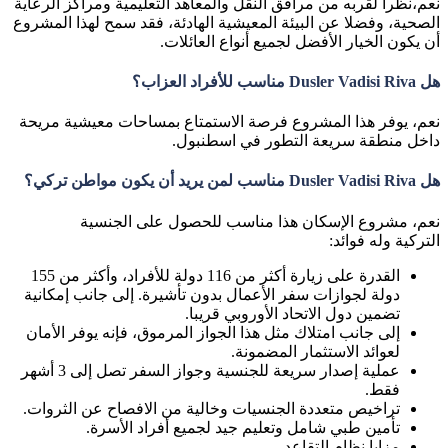
نعم،نظرا لقربه من مرافق النقل والمعاهد التعليمية ومراكز الرعاية
الصحية، وفضلا عن البيئة المعيشية الهادئة، فقد سمح لهذا المشروع
أن يكون الخيار الأفضل لجميع أنواع العائلات.
هل Dusler Vadisi Riva مناسب للأفراد العزاب؟
نعم، يوفر هذا المشروع فرصة الاستمتاع بمساحات معيشية مريحة
داخل منطقة سريعة التطور في اسطنبول.
هل Dusler Vadisi Riva مناسب لمن يريد أن يكون مواطن تركي؟
نعم، مشروع الإسكان هذا مناسب للحصول على الجنسية
التركية وله فوائد:
القدرة على زيارة أكثر من 116 دولة للأفراد، وأكثر من 155
دولة لجوازات سفر الأعمال بدون تأشيرة. إلى جانب إمكانية
تضمين دول الاتحاد الأوروبي قريبا.
إلى جانب امتلاك مثل هذا الجواز المرموق، فإنه يوفر الأمان
لعوائد الاستثمار المضمونة.
عملية إصدار سريعة للجنسية وجواز السفر تصل إلى 3 أشهر
فقط.
تراخيص متعددة الجنسيات وخالية من الافصاح عن الثروات.
تأمين طبي شامل وتعليم جيد لجميع أفراد الأسرة.
مزايا نظام التقاعد.