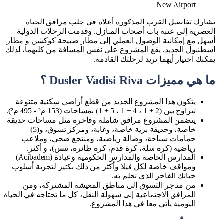
New Airport
تشارك تفاصيل القرب المذكورة أعلاه في جلب مرافق الحياة
العصرية إلى عتبة باب أصحاب المنازل. وقدمت الرحلات الدولية
أسهل مع إمكانية الوصول العملي إلى مطار صبيحة كوكشن و مطار
اسطنبول الجديد. يقع المشروع على نفس المسافة من كليهما، لذلك
يمكنك اختيار أيهما تريد لرحلتك القادمة.
ما هي مميزات Dusler Vadisi Riva ؟
يتكون هذا المشروع الجديد من قطع أراضي سكنية متنوعة
تتراوح بين (2 + 1 ، 4 + 1 ، 5 + 1) بمساحات (153 م² - 495 م²).
يتضمن المشروع مرافق شاملة وفاخرة مثل مساحات حديقة
خاصة، وحديقة برية خاصة، وغابة، ومركز تسوق، و(5)
حمامات سباحة، وصالة رياضية، ومنتجع صحي، وملاعب
رياضية (كرة سلة، كرة قدم، كرة طائرة، تنس)، و أكثر.
المدارس الخاصة والمدارس الحكومية وعيادة (Acibadem)
ومواقف خاصة لكل فيلا وأكثر من ذلك بكثير لتجربة أسلوب
حياتك الفاخر الذي تحلم به.
من متاجر التسوق إلى مناطق المعيشة المشتركة، ومن
المرافق الاجتماعية إلى سهولة النقل، كل ما تحتاجه في الحياة
اليومية يأتي معا في هذا المشروع.