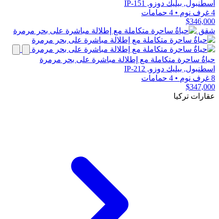
اسطنبول, بيليك دوزو, IP-151
4 غرف نوم
•
4 حمامات
$346,000
شقق
حياةٌ ساحرة متكاملة مع إطلالة مباشرة على بحر مرمرة
اسطنبول, بيليك دوزو, IP-212
8 غرف نوم
•
4 حمامات
$347,000
عقارات تركيا