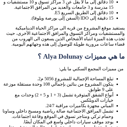
10 دقائق إلى ما لا يقل عن 3 مراكز تسوق و 10 مستشفيات و
15 مدرسة و 3 جامعات والعديد من المرافق الاجتماعية.
10 دقائق إلى الطريق السريع E5.
15 دقيقة إلى IDO (السفن إلى بورصة ويلوفا).
يستفيد موقع المشروع من قربه الى مراكز الحياة الديناميكية
والمستشفيات ومراكز التسوق والمرافق الاجتماعية الأخرى، حيث
تجذب هذه الميزة انتباه الأشخاص الذين يسعون الى الهروب من
قضاء ساعات مرورية طويلة للوصول إلى هذه وجهاتهم اليومية.
ما هي مميزات Alya Dolunay ؟
من مميزات المجمع السكني ما يلي:
تبلغ المساحة الإجمالية للمشروع 5056 م2.
يتكون المشروع من بنائين بإجمالي 108 وحدة مستقلة موزعة
على 9 طوابق.
أنواع الشقق المتوفرة تشمل (3 + 1 و 5 + 2) وحدات مع
خيارات الدوبلكس.
المباني مجهزة بكاميرات مراقبة 24/7.
تشمل المرافق الاجتماعية صالة رياضية ومسبح داخلي وساونا
وحمام تركي ومتاجر تسوق في الموقع وقاعة اجتماعات.
يوجد موقف سيارات داخلي واسع في المكان أيضًا.