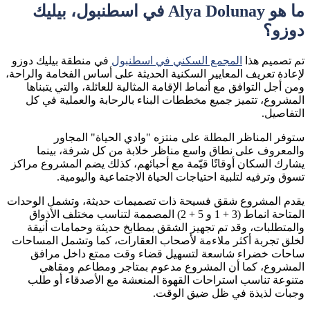
ما هو Alya Dolunay في اسطنبول، بيليك
دوزو؟
تم تصميم هذا
المجمع السكني في اسطنبول
في منطقة بيليك دوزو
لإعادة تعريف المعايير السكنية الحديثة على أساس الفخامة والراحة،
ومن أجل التوافق مع أنماط الإقامة المثالية للعائلة، والتي يتبناها
المشروع، تتميز جميع مخططات البناء بالرحابة والعملية في كل
التفاصيل.
ستوفر المناظر المطلة على منتزه "وادي الحياة" المجاور
والمعروف على نطاق واسع مناظر خلابة من كل شرفة، بينما
يشارك السكان أوقاتًا قيّمة مع أحبائهم، كذلك يضم المشروع مراكز
تسوق وترفيه لتلبية احتياجات الحياة الاجتماعية واليومية.
يقدم المشروع شقق فسيحة ذات تصميمات حديثة، وتشمل الوحدات
المتاحة انماط (3 + 1 و 5 + 2) المصممة لتناسب مختلف الأذواق
والمتطلبات، وقد تم تجهيز الشقق بمطابخ حديثة وحمامات أنيقة
لخلق تجربة أكثر ملاءمة لأصحاب العقارات، كما وتشمل المساحات
ساحات خضراء شاسعة لتسهيل قضاء وقت ممتع داخل مرافق
المشروع، كما أن المشروع مدعوم بمتاجر ومطاعم ومقاهي
متنوعة تناسب استراحات القهوة المنعشة مع الأصدقاء أو طلب
وجبات لذيذة في ظل ضيق الوقت.