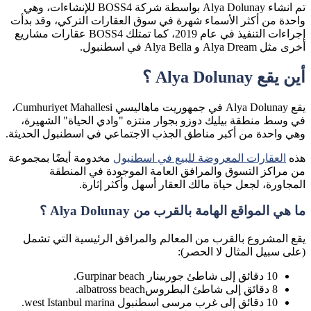
تم انشاء Alya Dolunay بواسطة شركة BOSS4 للإنشاءات، وهي
واحدة من أكثر الأسماء شهرة في سوق العقارات التركي، وقد بدأت
إجراءات التنفيذ في عام 2019، كما تمتلك BOSS4 عقارات مشاريع
أخرى مثل Alya Dream و Alya Bella في اسطنبول.
أين يقع Alya Dolunay ؟
يقع Alya Dolunay في جمهوريت ماهاليسي Cumhuriyet Mahallesi،
في وسط منطقة بيليك دوزو بجوار منتزه "وادي الحياة" الشهيرة،
وهي واحدة من أكبر مناطق الجذب الاجتماعي في اسطنبول الحديثة.
هذه
العقارات المعروضة للبيع في اسطنبول
مخدومة أيضًا بمجموعة
من مراكز التسوق والمرافق العامة الموجودة في المنطقة
المجاورة، لجعل حياة مالك العقار أسهل وأكثر إثارة.
ما هي المواقع الهامة بالقرب من Alya Dolunay ؟
يقع المشروع بالقرب من المعالم والمرافق الرئيسية التي تشمل
(على سبيل المثال لا الحصر):
10 دقائق إلى شاطئ جوربينار Gurpinar beach.
8 دقائق إلى شاطئ البطروسalbatross beach.
10 دقائق إلى غرب مرسى اسطنبول west Istanbul marina.