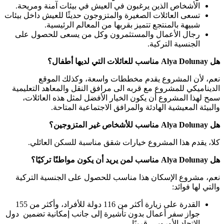
الأشخاص الذين يرغبون في العيش في بيئات آمنة ومريحة.
تسعى العائلات الصغيرة والمتزوجون حديثًا للعيش داخل بيئات
شبيهة بالمنتجع تتميز بقربها من المعالم الرئيسية.
رجال الأعمال والمستثمرون وكل من يسعى للحصول على
الجنسية التركية.
هل Alya Dolunay مناسب للعائلات التي لديها أطفال؟
نعم، لأن المشروع يقدم مخططات واسعة، وكذلك الموقع
الديناميكي للمشروع مع قربه الى مرافق النقل والمعاهد التعليمية
سمح لهذا المشروع أن يكون الخيار الأفضل لمثل هذه العائلات،
والبيئة المعيشية الهادئة والمرافق الاجتماعية المتاحة.
هل Alya Dolunay مناسب للأشخاص غير المتزوجين؟
كلا، يقدم هذا المشروع خيارات شقق مناسبة للسكن العائلي.
هل Alya Dolunay مناسب لمن يريد أن يكون مواطنًا تركيًا؟
نعم، مشروع الإسكان هذا مناسب للحصول على الجنسية التركية
والتي لها فوائد:
القدرة على زيارة أكثر من 116 دولة للأفراد، وأكثر من 155
جواز سفر أعمال بدون تأشيرة إلى جانب إمكانية تضمين دول
الاتحاد الأوروبي قريبًا