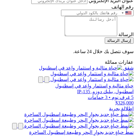
عنوان البريد الإلكتروني
رقم الهاتف
الرسالة
إرسال الرسالة
سوف نتصل بك خلال 24 ساعة.
عقارات مماثلة
شقق
حياة مثالية و استثمار واعد في إسطنبول
اسطنبول, بيليك دوزو, IP-135
5 غرف نوم
•
3 حمامات
$326,000
إطلالة بحرية
نمطُ حياةٍ جديد بجوارِ البحر وطبيعة إسطنبول الساحرة