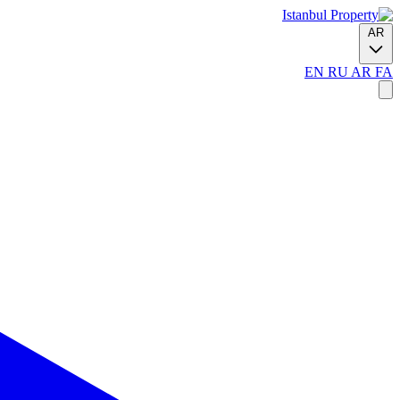
AR
EN
RU
AR
FA