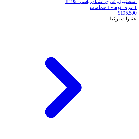
اسطنبول, غازي عثمان باشا, IP-965
1 غرف نوم
•
1 حمامات
$195,500
عقارات تركيا