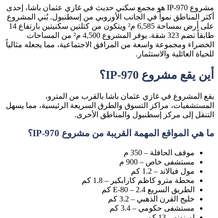
مشروع IP-970 هو مجمع سكني حديث في غازي عثمان باشا، إحدى
أكثر المناطق نمواً في الجانب الأوروبي من إسطنبول. بُني المشروع
على أرض بمساحة 6,585 م² ويتكون من كتلتين سكنيتين بارتفاع 14
طابقاً تضم 323 شقة. يوفر المشروع 4,500 م² من المساحات
الخضراء ومجموعة واسعة من المرافق الاجتماعية، مما يجعله مثالياً
للحياة العائلية والاستثمار.
أين يقع مشروع IP-970؟
يقع المشروع في
غازي عثمان باشا
بالقرب من المترو،
المستشفيات، مراكز التسوق والطرق السريعة الرئيسية، مما يسهل
التنقل إلى مركز إسطنبول والمناطق الأخرى.
ما هي المواقع المهمة القريبة من مشروع IP-970؟
موقف الحافلة – 350 م
مستشفى خاص – 900 م
مول فيالاند – 1.2 كم
محطة مترو كاظم كارابكير – 1.8 كم
الطريق السريع E-80 – 2.4 كم
خليج القرن الذهبي – 3.2 كم
مستشفى حكومي – 3.4 كم
إمينونو – 13 كم