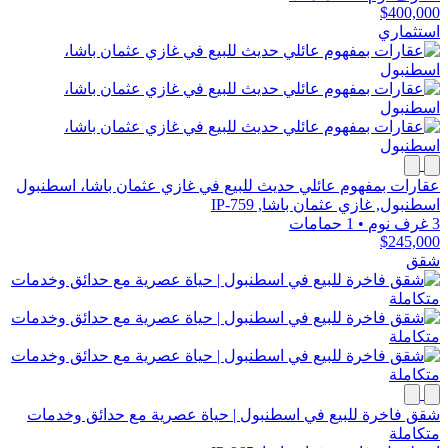
$400,000
استثماري
عقارات بمفهوم عائلي حديث للبيع في غازي عثمان باشا، اسطنبول
اسطنبول, غازي عثمان باشا, IP-759
3 غرف نوم
•
1 حمامات
$245,000
شقق
شقق فاخرة للبيع في اسطنبول | حياة عصرية مع حدائق وخدمات
متكاملة