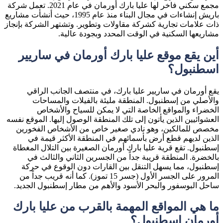
مجمع سكني فاخر لها عليا بارك أورمان في عام 2021. تعمل شركة
باريش إنشاءات في مجال البناء منذ عام 1995، حيث أنشأت مشاريع
ذات علامات تجارية كشركة مقاولات وتطوير. وتشتهر الشركة بإنجاز
مشاريعها السكنية في الوقت المحدد وبجودة عالية.
أين يقع موقع عليا بارك أورمان في ساريير
اسطنبول؟
يقع أورمان في ساريير عليا بارك، في منتصف الجانب الراقي
والأصلي من إسطنبول. المنطقة مليئة بالفيلات والمساحات
الخضراء والمواقع الخاصة التي لا يمكن للسياح والأشخاص
العشوائيين الذين يأتون إلى تلك المنطقة الوصول إليها. الموقع نفسه
مخصص للمالكين، وهو نادي صغير خاص من الأشخاص الفخورين
الذين لديهم قطع أرض بأسمائهم في المنطقة الأكثر قيمة في
إسطنبول. تقع قرية عليا بارك أورمان الصغيرة بين التلال المغطاة
بالخضرة. المنطقة قريبة جداً من الجسرين الثاني والثالث في
إسطنبول، مما يسهل التنقل بين القارات دون الوقوع في حركة
المرور على الجسر الأول (جسر 15 تموز). كما أنه قريب جداً من
ساحل البوسفور والبحر الأسود والأهم من مطار إسطنبول الجديد.
ما هي المواقع المهمة بالقرب من عليا بارك
أورمان اسطنبول؟