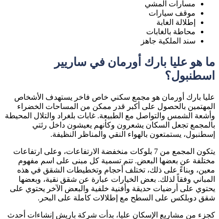
مسارات المشي
موقف سيارات
إطلالة الغابة
محاطة بالغابات
سند الملكية جاهز
ما هو عليا بارك أورمان في ساريير
اسطنبول؟
عليا بارك أورمان هو مجمع سكني خاص فاخر يستهدف الأشخاص
المهتمين بالحصول على أكبر قدر ممكن من المساحات الخضراء
وأشعة الشمس والتواصل مع الطبيعة. غابات بلغراد والتلال المحيطة
بالمجمع تجعل السكان يشعرون وكأنهم يعيشون داخل رئتي
إسطنبول، يستمتعون بالهواء النقي والمناظر النظيفة.
يتكون المجمع من 7 بلوكات منخفضة الارتفاعات، وعلى ارتفاعات
مختلفة عن بعضها البعض. تتم تسمية كل مبنى على اسم مفهوم
معين، وبناءً على ذلك، تختلف أحجام وتخطيطات الشقق في هذه
المباني وفقاً لذلك. بعض الخيارات عبارة عن شقق نقية، وبعضها
يحتوي على أرضيات حديقة وأفنية خلفية والبعض الآخر يحتوي على
شقق دوبلكس على السطح مع إطلالات كاملة على البحر.
كجزء من مشاريع الإسكان عليا، بدأت شركة باريش إنشاءات أحدث