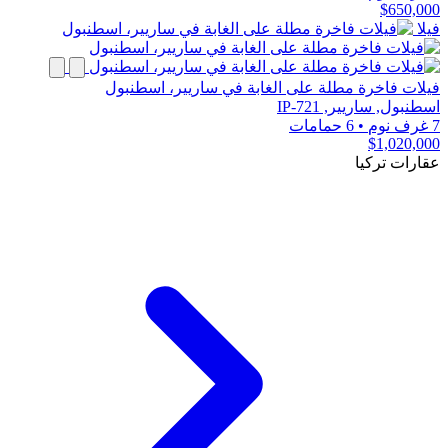
$650,000
فيلا
فيلات فاخرة مطلة على الغابة في ساريير، اسطنبول
اسطنبول, ساريير, IP-721
7 غرف نوم
•
6 حمامات
$1,020,000
عقارات تركيا