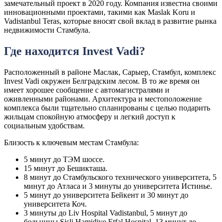
замечательный проект в 2020 году. Компания известна своими
инновационными проектами, такими как Maslak Koru и
Vadistanbul Teras, которые вносят свой вклад в развитие рынка
недвижимости Стамбула.
Где находится Invest Vadi?
Расположенный в районе Маслак, Сарыер, Стамбул, комплекс
Invest Vadi окружен Белградским лесом. В то же время он
имеет хорошее сообщение с автомагистралями и
оживленными районами. Архитектура и местоположение
комплекса были тщательно спланированы с целью подарить
жильцам спокойную атмосферу и легкий доступ к
социальным удобствам.
Близость к ключевым местам Стамбула:
5 минут до ТЭМ шоссе.
15 минут до Бешикташа.
8 минут до Стамбульского технического университета, 5
минут до Атласа и 3 минуты до университета Истинье.
5 минут до университета Бейкент и 30 минут до
университета Коч.
3 минуты до Liv Hospital Vadistanbul, 5 минут до
больницы Sisli Hamidiye Etfal Hospital, 13 минут до