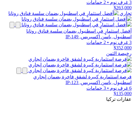
3 غرف نوم
•
2 حمامات
$263,000
تجاري
أفضل استثمارٍ في إسطنبول بضمان سلسة فنادق روتانا
اسطنبول, باسن اكسبريس, IP-149
3 غرف نوم
•
2 حمامات
$352,000
رخيصة الثمن
فرصة استثمارية كبيرة لشقق فاخرة بضمان إيجاري
اسطنبول, باسن اكسبريس, IP-123
6 غرف نوم
•
3 حمامات
$135,000
عقارات تركيا