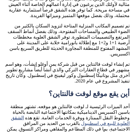
مثالية لأولئك الذين يرغبون في إدارة أعمالهم الخاصة أثناء العيش
في مساحة مريحة. كما توفر هذه الشقق فرصاً استثمارية عقارية
محتملة، وذلك بفضل موقعها المتميز وميزاتها الفريدة.
تم تصميم المكاتب المنزلية المتاحة لتزويد السكان بالكثير من
الضوء الطبيعي والمساحات المفتوحة، وذلك بفضل أنماط السقف
المرتفع والتصميمات المتطورة. توفر الشقق العلوية مخططات
أرضية 1+1 و2+1 مع إطلالة بانورامية خلابة على المدينة على
المشهد المفتوح للمنطقة المجاورة الحديثة للطريق السريع باسن
اكسبريس.
تم إنشاء لوفت فالنتاين من قبل شركة يمن أوغلو إنشأت، وهو اسم
مشهور في قطاع العقارات التركي والذي أنشأ أيضاً مشاريع تطوير
أخرى مثل بوتانيكا إسطنبول وكور ليفينج في إسطنبول. وكان تاريخ
تنفيذ المشروع في عام 2020.
أين يقع موقع لوفت فالنتاين؟
أحد الميزات الرئيسية لـ لوفت فالنتاين هو موقعه. تشتهر منطقة
باسين اكسبريس الديناميكية بمكانتها الاجتماعية النابضة بالحياة
وخطوط النقل الممتازة ووفرة الخدمات العامة. تقع هذه
الشقق
العلوية للبيع في اسطنبول
بالقرب من العديد من المرافق
الاجتماعية، بما في ذلك المطاعم والمقاهي ومراكز التسوق. يمكن