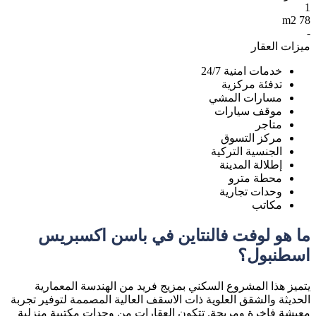
1
78 m2
-
ميزات العقار
خدمات امنية 24/7
تدفئة مركزية
مسارات المشي
موقف سيارات
متاجر
مركز التسوق
الجنسية التركية
إطلالة المدينة
محطة مترو
وحدات تجارية
مكاتب
ما هو لوفت فالنتاين في باسن اكسبريس
اسطنبول؟
يتميز هذا المشروع السكني بمزيج فريد من الهندسة المعمارية
الحديثة والشقق العلوية ذات الاسقف العالية المصممة لتوفير تجربة
معيشة فاخرة ومريحة. تتكون العقارات من وحدات مكتبية منزلية