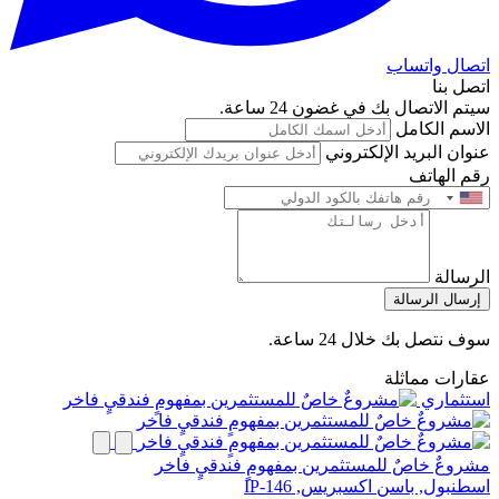
اتصال واتساب
اتصل بنا
سيتم الاتصال بك في غضون 24 ساعة.
الاسم الكامل
عنوان البريد الإلكتروني
رقم الهاتف
الرسالة
إرسال الرسالة
سوف نتصل بك خلال 24 ساعة.
عقارات مماثلة
استثماري
مشروعٌ خاصٌ للمستثمرين بمفهومٍ فندقيٍ فاخر
اسطنبول, باسن اكسبريس, IP-146