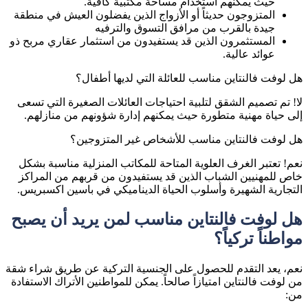
حيث يمكنهم استخدام مساحة مكتبية كافية.
المتزوجون حديثاً أو الأزواج الذين يفضلون العيش في منطقة
جيدة بالقرب من مرافق التسوق والترفيه
المستثمرون الذين قد يستفيدون من استثمار عقاري مربح ذو
عوائد عالية.
هل لوفت فالنتاين مناسب للعائلة التي لديها أطفال؟
لا! تم تصميم الشقق لتلبية احتياجات العائلات الصغيرة التي تسعى
إلى حياة مهنية متطورة حيث يمكنهم إدارة شؤونهم من منازلهم.
هل لوفت فالنتاين مناسب للأشخاص غير المتزوجين؟
نعم! تعتبر الغرف العلوية المتاحة للمكاتب المنزلية مناسبة بشكل
خاص للمهنيين الشباب الذين قد يستفيدون من قربهم من المراكز
التجارية الشهيرة وأسلوب الحياة الديناميكي في باسين اكسبريس.
هل لوفت فالنتاين مناسب لمن يريد أن يصبح
مواطناً تركياً؟
نعم، يعد التقدم للحصول على الجنسية التركية عن طريق شراء شقة
من لوفت فالنتاين امتيازاً صالحاً. يمكن للمواطنين الأتراك الاستفادة
من: