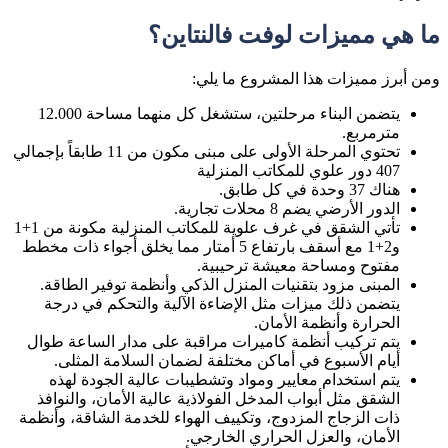
ما هي مميزات لوفت فالنتاين؟
ومن أبرز مميزات هذا المشروع ما يلي:
يتضمن البناء مرحلتين، ستشغل كل منهما مساحة 12.000
مترمربع.
تحتوي المرحلة الأولى على مبنى مكون من 11 طابقاً بإجمالي
407 دور علوي للمكاتب المنزلية
هناك 37 وحدة في كل طابق.
الدور الأرضي يضم 8 محلات تجارية.
تأتي الشقق في غرف علوية للمكاتب المنزلية مكونة من 1+1
و2+1 مع أسقف بارتفاع 5 أمتار مما يخلق أجواء ذات مخطط
مفتوح ومساحة معيشة ترحيبية.
المبنى مزود بتقنيات المنزل الذكي وأنظمة توفير الطاقة.
يتضمن ذلك ميزات مثل الإضاءة الآلية والتحكم في درجة
الحرارة وأنظمة الأمان.
يتم تركيب أنظمة كاميرات مراقبة على مدار الساعة طوال
أيام الأسبوع في أماكن مختلفة لضمان السلامة المثلى.
يتم استخدام معايير ومواد وتشطيبات عالية الجودة لهذه
الشقق مثل أبواب المدخل الفولاذية عالية الأمان، والنوافذ
ذات الزجاج المزدوج، وتكييف الهواء للخدمة الشاقة، وأنظمة
الأمان، والعزل الحراري الخارجي.