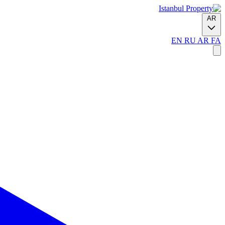
AR
EN
RU
AR
FA