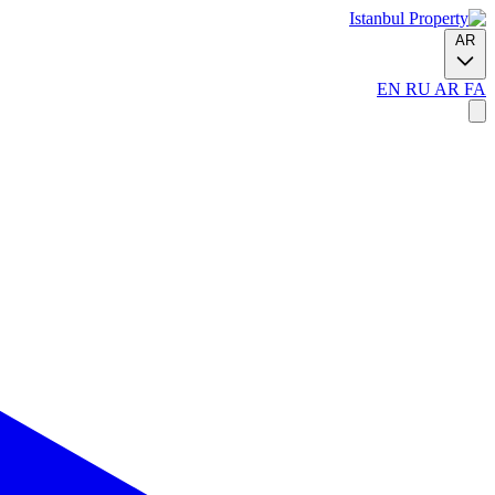
AR
EN
RU
AR
FA