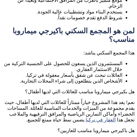
موقع متميز بالقرب من المرافق الاجتماعية وبعيداً عن
الزحام.
يستخدم البناء مواد وتشطيبات عالية الجودة.
شروط الدفع تقدم خصومات نقداً.
لمن هو المجمع السكني باكيرجي ميماروبا
مناسب؟
هذا المجمع السكني يناشد:
المستثمرون الذين يسعون للحصول على الجنسية التركية من
خلال الاستثمار العقاري.
العائلات تبحث عن شقق بأسعار معقولة في تركيا.
الأشخاص الذين يتطلعون إلى شراء المحلات التجارية.
هل بكيرجي ميماروبا مناسب للعائلات التي لديها أطفال؟
نعم! يعد هذا المشروع خياراً ممتازاً للعائلات التي لديها أطفال، حيث
يقدم مجموعة من الميزات والخدمات المناسبة للعائلة. المساحات
الخضراء وأماكن التمارين الرياضية والمرافق الترفيهية والملاعب
تجعل هذا
العقار في تركيا
يضمن نمط حياة ممتع للجميع.
هل باكيرجي ميماروبا مناسب للعازبين؟