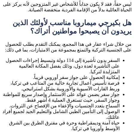
ليس حقاً، فقد لا يكون جذاباً للأشخاص غير المتزوجين لأنه يركز على
الحياة العائلية بدلاً من الإقامة الفردية منخفضة الصيانة.
هل بكيرجي ميماروبا مناسب لأولئك الذين
يريدون أن يصبحوا مواطنين أتراك؟
من خلال شراء عقار في هذا المجمع، يمكنك التقدم بطلب للحصول
على الجنسية التركية والتمتع بمجموعة من الامتيازات، بما في ذلك:
السفر بدون تأشيرة إلى 114 دولة وتبسيط إجراءات الحصول
على التأشيرة لعدة دول، وذلك بفضل المكانة العالمية
المتزايدة لتركيا.
إمكانية الحصول على جواز سفر أوروبي قريباً.
فرصة تأسيس أعمال تجارية خالية من المتاعب في تركيا،
وربط القارات الآسيوية والأوروبية بشكل استراتيجي.
جواز سفر يضمن عوائد على الاستثمار وإصدار سريع للمواطنة
وجواز السفر، حيث تستغرق العملية 4 أشهر فقط.
السماح بتعدد الجنسيات والإعفاء من الإفصاح عن الثروات.
الوصول إلى التأمين الطبي الشامل والتعليم الجيد لجميع أفراد
عائلتك.
حياة آمنة وديمقراطية وحرة في مفترق الطرق بين الشرق
الأوسط وأوروبا في تركيا.