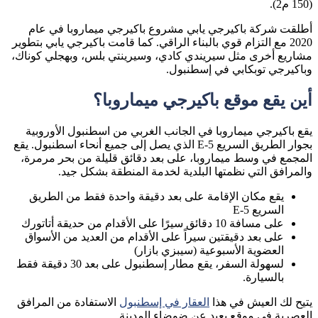
(150 م2).
أطلقت شركة باكيرجي يابي مشروع باكيرجي ميماروبا في عام
2020 مع التزام قوي بالبناء الراقي. كما قامت باكيرجي يابي بتطوير
مشاريع أخرى مثل سيريندي كادي، وسيرينتي بلس، وبهجلي كوناك،
وباكيرجي توبكابي في إسطنبول.
أين يقع موقع باكيرجي ميماروبا؟
يقع باكيرجي ميماروبا في الجانب الغربي من اسطنبول الأوروبية
بجوار الطريق السريع E-5 الذي يصل إلى جميع أنحاء اسطنبول. يقع
المجمع في وسط ميماروبا، على بعد دقائق قليلة من بحر مرمرة،
والمرافق التي نظمتها البلدية لخدمة المنطقة بشكل جيد.
يقع مكان الإقامة على بعد دقيقة واحدة فقط من الطريق
السريع E-5
على مسافة 10 دقائق سيرًا على الأقدام من حديقة أتاتورك
على بعد دقيقتين سيراً على الأقدام من العديد من الأسواق
العضوية الأسبوعية (سيبزي بازار)
لسهولة السفر، يقع مطار إسطنبول على بعد 30 دقيقة فقط
بالسيارة.
يتيح لك العيش في هذا
العقار في إسطنبول
الاستفادة من المرافق
العصرية في موقع بعيد عن ضوضاء المدينة.