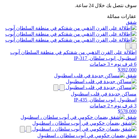
سوف نتصل بك خلال 24 ساعة.
عقارات مماثلة
شقق
إطلالة على القرن الذهبي من شقتكم في منطقة السلطان آيوب
اسطنبول, ايوب سلطان, IP-317
6 غرف نوم
•
3 حمامات
$392,000
شقق
مساكن جديدة في قلب اسطنبول
اسطنبول, ايوب سلطان, IP-435
3 غرف نوم
•
2 حمامات
$578,000
شقق
شقق بضمان حكومي في أيوب سلطان ، اسطنبول