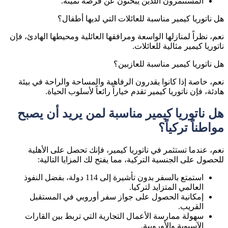
المستثمرون اللذين يبحثون عن فرصة ثمينة.
هل ناتوريا كيمير مناسبة للعائلات التي لديها أطفال؟
نعم، نظراً لمنازلها الواسعة ومرافقها العائلية ومحيطها الهادئ، فإن
ناتوريا كيمير مثالية للعائلات.
هل ناتوريا كيمير مناسبة للعازبين؟
نعم، خاصة إذا كانوا يقدرون الرفاهية والمساحة والراحة في بيئة
هادئة، فإن ناتوريا كيمير تقدم خياراً رائعاً لأسلوب الحياة.
هل ناتوريا كيمير مناسبة لمن يريد أن يصبح
مواطناً تركياً؟
نعم، عندما تستثمر في ناتوريا كيمير، فإنك تحصل على الأهلية
للحصول على الجنسية التركية، مما يفتح لك المزايا التالية:
استمتع بالسفر بدون تأشيرة إلى 114 دولة، بفضل النفوذ
العالمي المتزايد لتركيا.
إمكانية الحصول على جواز سفر أوروبي في المستقبل
القريب.
سهولة ممارسة الأعمال التجارية التي تربط بين القارات
الآسيوية والأوروبية.