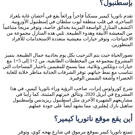
بإسطنبول؟
تقدم ناتوريا كيمير مسكناً فاخراً ورائعاً يقع في أحضان غابة بلغراد
الساحرة، في قلب منطقة أيوب سلطان في إسطنبول الأوروبية.
اكتشف المنازل الواسعة المزينة بحدائق خاصة، وتوفر مزيجاً متناغماً
من المعيشة الأنيقة وهدوء الطبيعة. تلبي هذه المنازل مجموعة من
الاحتياجات، وتوفر خيارات معيشية متعددة الاستخدامات للأفراد
المتطورين.
تصورالحياة حيث يتم الترحيب بكل يوم بجاذبية جمال الطبيعة. يتميز
المشروع بمجموعة من المخططات الطابقية، من 2+1 إلى 5+1 مع
خيارات دوبلكس وثلاثية، مما يسمح للمقيمين باختيار المساحات التي
تتناسب مع نمط حياتهم. توفر الشرفات الجذابة مناظر خلابة للغابة
الخضراء وأشعة الشمس الوفيرة.
شرع كورولوس إنزات، صاحب الرؤية وراء ناتوريا كيمير، في هذا
المشروع في أبريل 2020. وتتألق خبرتهم المثبتة، كما رأينا في
مشاريعهم الشهيرة الأخرى مثل اسطنبول ريزيدنس وإسطنبول
ساهيل بارك إيفليري، مما يشهد أيضاً على جودة عملهم.
أين يقع موقع ناتوريا كيمير؟
تتمتع ناتوريا كيمر بموقع مرموق في شارع بهجه كوي، وتوفر