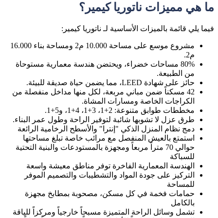
ما هي مميزات ناتوريا كيمير؟
فيما يلي قائمة بالميزات الأساسية لـ ناتوريا كيمير:
مشروع موسع على مساحة 10.000 م2 ومساحة بناء 16.000
م2.
80% مساحات خضراء، ويحتضن هندسة معمارية مستوحاة
من الطبيعة.
حائز على شهادة LEED، مما يضمن حياة صديقة للبيئة.
42 مسكناً ضمن مباني مربعة، لكل منها مداخل منفصلة من
الكراجات الخاصة ومسارات المشاة.
مخططات طوابق متنوعة: 2+1، 3+1، 4+1، و5+1.
طرق عزل لا تشوبها شائبة لتوفير الراحة وطول عمر البناء.
دمج نظام المنزل الذكي "إنترا" والأسطح الرخامية الرائعة
استمتع بالعيش المنفصل مع مرائب خاصة تبلغ مساحتها
حوالي 70 متراً مربعاً ومجهزة بالمستودعات والبنية التحتية
للسباكة
الهندسة المعمارية الفاخرة توفر مناطق معيشة واسعة
التركيز على جودة المواد والتشطيبات والتصميم الموفر
للمساحة
حمامات فخمة في كل مسكن، مصحوبة بمطابخ مجهزة
بالكامل
تشمل وسائل الراحة المتميزة مسبحاً خارجياً ومركزاً للياقة