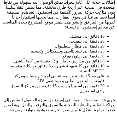
إطلالات خلابة على غابة بلغراد. يمكن الوصول إليه بسهولة من نقاط
متعددة في المدينة عبر أربعة طرق مختلفة، مما يضمن تنقلاً سلساً
دون متاعب حركة المرور الكثيفة في إسطنبول. تعد هذه المنطقة
أيضاً نجماً صاعداً في سوق العقارات، مما يجعلها استثماراً جذاباً
لقربها من المرافق والشواطئ. يتميز موقع المشروع ببعده المناسب
عن معالم إسطنبول الرئيسية:
10 دقائق إلى مسلك.
20 دقيقة إلى ليفينت.
20 دقيقة إلى مطار اسطنبول.
25 دقيقة إلى نيشانتاشي وبشيكتاش وتقسيم.
30 دقيقة إلى زيتون بورنو.
8 دقائق من مدارس حصار، و 12 دقيقة من كلية آيتشي.
10 دقائق من كلية بهجة شهير، و 6 دقائق من كلية مؤسسة
METU للتنمية.
على بعد 15 دقيقة من مستشفى أجيبادم مسلك ومركز
فلورنس نايتنجيل الطبي ومستشفى LIV.
20 دقيقة من استينيا بارك، و 15 دقيقة من مراكز التسوق
وادي اسطنبول.
يثري هذا القرب هذا
العقار في إسطنبول
بميزة الوصول السلس إلى
مراكز التعليم والرعاية الصحية والتسوق والترفيه والنقل. وهذا يعزز
نوعية حياتهم بشكل عام ويضمن تجربة معيشية متوازنة ومريحة.