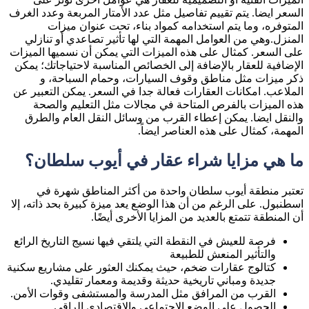
السعر ايضا. يتم تقييم تفاصيل مثل عدد الأمتار المربعة وعدد الغرف
المتوفره، وما يتم استخدامه كمواد بناء، تحت عنوان ميزات
المنزل.وهي من العوامل المهمة التي لها تأثير تصاعدي أو تنازلي
على السعر. كمثال على هذه الميزات التي يمكن أن نسميها الميزات
الإضافية للعقار بالإضافة إلى الخصائص المناسبة لاحتياجاتك؛ يمكن
ذكر ميزات مثل مناطق وقوف السيارات، وحمام السباحة، و
الملاعب. امكانات العقارات فعالة جدا في السعر. يمكن التعبير عن
هذه الميزات بالفرص المتاحة في مجالات مثل التعليم والصحة
والنقل ايضا. يمكن إعطاء القرب من وسائل النقل العام والطرق
المهمة، كمثال على هذه العناصر ايضاً.
ما هي مزايا شراء عقار في أيوب سلطان؟
تعتبر منطقة أيوب سلطان واحدة من أكثر المناطق شهرة في
اسطنبول. على الرغم من أن هذا الوضع يعد ميزة كبيرة بحد ذاته، إلا
أن المنطقة تتمتع بالعديد من المزايا الأخرى أيضًا.
فرصة للعيش في النقطة التي يلتقي فيها نسيج التاريخ الرائع
والتأثير المنعش للطبيعة
كتالوج عقارات ضخم، حيث يمكنك العثور على مشاريع سكنية
جديدة ومباني تاريخية حديثة وقديمة ومعمار تقليدي.
القرب من المرافق مثل المدرسة والمستشفى وقوات الأمن.
الحصول على الوضع الاجتماعي والاقتصادي الراقي.