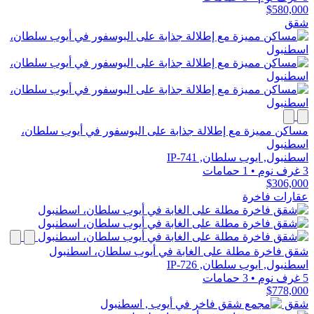
$580,000
شقق
مساكن مميزة مع إطلالة جذابة على البوسفور في أيوب سلطان،
اسطنبول
اسطنبول, ايوب سلطان, IP-741
3 غرف نوم
•
1 حمامات
$306,000
عقارات فاخرة
شقق فاخرة مطلة على الغابة في أيوب سلطان، اسطنبول
اسطنبول, ايوب سلطان, IP-726
5 غرف نوم
•
3 حمامات
$778,000
شقق