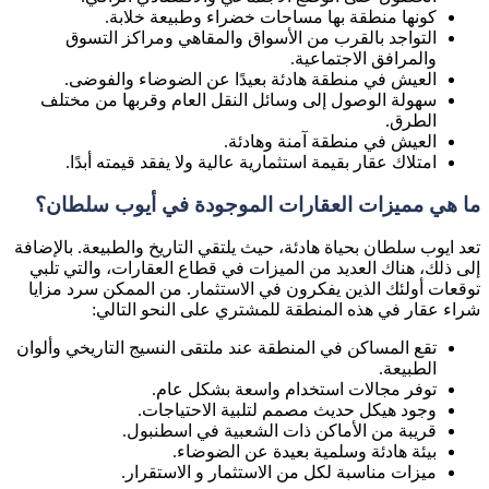
كونها منطقة بها مساحات خضراء وطبيعة خلابة.
التواجد بالقرب من الأسواق والمقاهي ومراكز التسوق
والمرافق الاجتماعية.
العيش في منطقة هادئة بعيدًا عن الضوضاء والفوضى.
سهولة الوصول إلى وسائل النقل العام وقربها من مختلف
الطرق.
العيش في منطقة آمنة وهادئة.
امتلاك عقار بقيمة استثمارية عالية ولا يفقد قيمته أبدًا.
ما هي مميزات العقارات الموجودة في أيوب سلطان؟
تعد ايوب سلطان بحياة هادئة، حيث يلتقي التاريخ والطبيعة. بالإضافة
إلى ذلك، هناك العديد من الميزات في قطاع العقارات، والتي تلبي
توقعات أولئك الذين يفكرون في الاستثمار. من الممكن سرد مزايا
شراء عقار في هذه المنطقة للمشتري على النحو التالي:
تقع المساكن في المنطقة عند ملتقى النسيج التاريخي وألوان
الطبيعة.
توفر مجالات استخدام واسعة بشكل عام.
وجود هيكل حديث مصمم لتلبية الاحتياجات.
قريبة من الأماكن ذات الشعبية في اسطنبول.
بيئة هادئة وسلمية بعيدة عن الضوضاء.
ميزات مناسبة لكل من الاستثمار و الاستقرار.