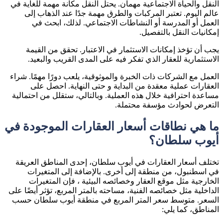
النقل والحياة الاجتماعية مهمان. يحتل النقل مكانة مهمة للغاية في
عالم اليوم. تعتبر المركبات والطرق مهمة جدًا عند الذهاب إلى
العمل أو المدرسة أو النشاطات الاجتماعي. لذلك، ابحث في
إمكانيات النقل بالتفصيل.
يجب أن تؤخذ إمكانات الاستثمار في الاعتبار. تحقق من القيمة
الاستثمارية للعقار الذي تفكر فيه على المدى القريب والبعيد.
العمل مع الشركات ذات الخبرة والموثوقية، يلعب دورًا مهمًا. شراء
العقارات عملية معقدة من البداية و حتى النهاية. احصل على
مساعدة احترافية خلال هذه العملية. وبالتالي، ستقلل من احتمالية
التعرض لحوادث مؤسفة محتملة.
ما هي نطاقات أسعار العقارات الموجودة في
أيوب سلطان؟
تختلف أسعار العقارات في أيوب سلطان، إحدى المناطق العريقة
في اسطنبول، من منطقة إلى أخرى. بالإضافة إلى المتغيرات
الخارجية مثل موقع العقار وخصائصه البيئية ، فإن المتغيرات
الداخلية مثل خصائصه الفنية، مساحته بالمتر المربع، تؤثر أيضًا على
السعر. متوسط سعر المتر المربع في منطقة أيوب سلطان حسب
المناطق، كما يلي: