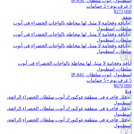
اسطنبول, ايوب سلطان, IP-850
3 غرف نوم
•
2 حمامات
$272,000
شقق
أناقة وفخامة لا مثيل لها محاطة بالواحات الخضراء في أيوب
سلطان، إسطنبول
اسطنبول, ايوب سلطان, IP-841
5 غرف نوم
•
5 حمامات
$670,000
فيلا