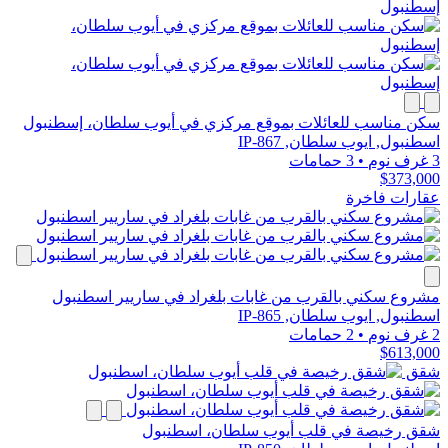
سكن مناسب للعائلات بموقع مركزي في أيوب سلطان، إسطنبول
اسطنبول, ايوب سلطان, IP-867
3 غرف نوم
•
3 حمامات
$373,000
عقارات فاخرة
مشروع سكني بالقرب من غابات بلغراد في ساريير اسطنبول
اسطنبول, ايوب سلطان, IP-865
2 غرف نوم
•
2 حمامات
$613,000
شقق
شقق رخيصة في قلب أيوب سلطان، اسطنبول