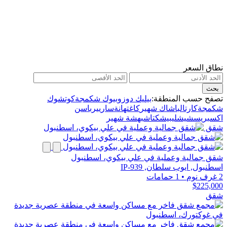
نطاق السعر
بحث
تصفح حسب المنطقة:
بيليك دوزو
بيوك شكمجة
كوتشوك
شكمجة
كارتال
باشاك شهير
كاغتهانة
ساريير
باسن
اكسبريس
شيشلي
بيشكتاش
بهشة شهير
شقق
شقق جمالية وعملية في علي بيكوي، اسطنبول
اسطنبول, ايوب سلطان, IP-939
2 غرف نوم
•
1 حمامات
$225,000
شقق