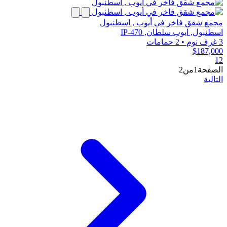
مجمع شقق فاخر في أيوب , اسطنبول
اسطنبول, ايوب سلطان, IP-470
3 غرف نوم
•
2 حمامات
$187,000
1
2
الصفحة1من2
التالية