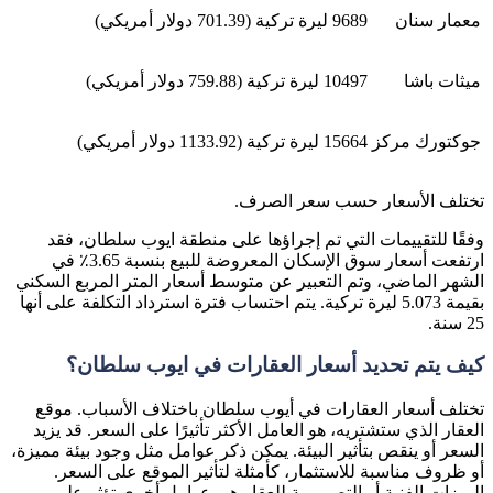
معمار سنان
9689 ليرة تركية (701.39 دولار أمريكي)
ميثات باشا
10497 ليرة تركية (759.88 دولار أمريكي)
جوكتورك مركز
15664 ليرة تركية (1133.92 دولار أمريكي)
تختلف الأسعار حسب سعر الصرف.
وفقًا للتقييمات التي تم إجراؤها على منطقة ايوب سلطان، فقد
ارتفعت أسعار سوق الإسكان المعروضة للبيع بنسبة 3.65٪ في
الشهر الماضي، وتم التعبير عن متوسط أسعار المتر المربع السكني
بقيمة 5.073 ليرة تركية. يتم احتساب فترة استرداد التكلفة على أنها
25 سنة.
كيف يتم تحديد أسعار العقارات في ايوب سلطان؟
تختلف أسعار العقارات في أيوب سلطان باختلاف الأسباب. موقع
العقار الذي ستشتريه، هو العامل الأكثر تأثيرًا على السعر. قد يزيد
السعر أو ينقص بتأثير البيئة. يمكن ذكر عوامل مثل وجود بيئة مميزة،
أو ظروف مناسبة للاستثمار، كأمثلة لتأثير الموقع على السعر.
الميزات الفنية أو التصميمية للعقار هي عوامل أخرى تؤثر على